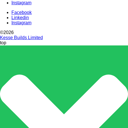
Instagram
Facebook
Linkedin
Instagram
©2026
Kesse Builds Limited
top