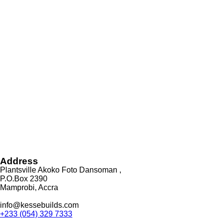
Address
Plantsville Akoko Foto Dansoman ,
P.O.Box 2390
Mamprobi, Accra
info@kessebuilds.com
+233 (054) 329 7333