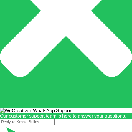
Our customer support team is here to answer your questions.