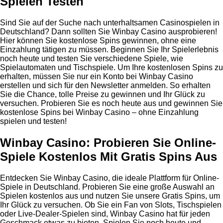
Spielen Testen
Sind Sie auf der Suche nach unterhaltsamen Casinospielen in
Deutschland? Dann sollten Sie Winbay Casino ausprobieren!
Hier können Sie kostenlose Spins gewinnen, ohne eine
Einzahlung tätigen zu müssen. Beginnen Sie Ihr Spielerlebnis
noch heute und testen Sie verschiedene Spiele, wie
Spielautomaten und Tischspiele. Um Ihre kostenlosen Spins zu
erhalten, müssen Sie nur ein Konto bei Winbay Casino
erstellen und sich für den Newsletter anmelden. So erhalten
Sie die Chance, tolle Preise zu gewinnen und Ihr Glück zu
versuchen. Probieren Sie es noch heute aus und gewinnen Sie
kostenlose Spins bei Winbay Casino – ohne Einzahlung
spielen und testen!
Winbay Casino: Probieren Sie Online-
Spiele Kostenlos Mit Gratis Spins Aus
Entdecken Sie Winbay Casino, die ideale Plattform für Online-
Spiele in Deutschland. Probieren Sie eine große Auswahl an
Spielen kostenlos aus und nutzen Sie unsere Gratis Spins, um
Ihr Glück zu versuchen. Ob Sie ein Fan von Slots, Tischspielen
oder Live-Dealer-Spielen sind, Winbay Casino hat für jeden
Geschmack etwas zu bieten. Spielen Sie noch heute und