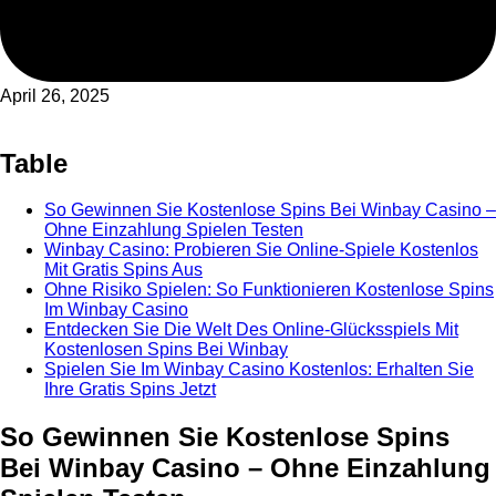
April 26, 2025
Table
So Gewinnen Sie Kostenlose Spins Bei Winbay Casino –
Ohne Einzahlung Spielen Testen
Winbay Casino: Probieren Sie Online-Spiele Kostenlos
Mit Gratis Spins Aus
Ohne Risiko Spielen: So Funktionieren Kostenlose Spins
Im Winbay Casino
Entdecken Sie Die Welt Des Online-Glücksspiels Mit
Kostenlosen Spins Bei Winbay
Spielen Sie Im Winbay Casino Kostenlos: Erhalten Sie
Ihre Gratis Spins Jetzt
So Gewinnen Sie Kostenlose Spins
Bei Winbay Casino – Ohne Einzahlung