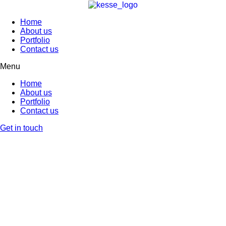
Home
About us
Portfolio
Contact us
Menu
Home
About us
Portfolio
Contact us
Get in touch