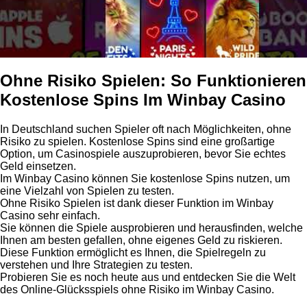
Ohne Risiko Spielen: So Funktionieren
Kostenlose Spins Im Winbay Casino
In Deutschland suchen Spieler oft nach Möglichkeiten, ohne
Risiko zu spielen. Kostenlose Spins sind eine großartige
Option, um Casinospiele auszuprobieren, bevor Sie echtes
Geld einsetzen.
Im Winbay Casino können Sie kostenlose Spins nutzen, um
eine Vielzahl von Spielen zu testen.
Ohne Risiko Spielen ist dank dieser Funktion im Winbay
Casino sehr einfach.
Sie können die Spiele ausprobieren und herausfinden, welche
Ihnen am besten gefallen, ohne eigenes Geld zu riskieren.
Diese Funktion ermöglicht es Ihnen, die Spielregeln zu
verstehen und Ihre Strategien zu testen.
Probieren Sie es noch heute aus und entdecken Sie die Welt
des Online-Glücksspiels ohne Risiko im Winbay Casino.