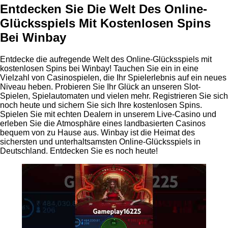
Entdecken Sie Die Welt Des Online-
Glücksspiels Mit Kostenlosen Spins
Bei Winbay
Entdecke die aufregende Welt des Online-Glücksspiels mit
kostenlosen Spins bei Winbay! Tauchen Sie ein in eine
Vielzahl von Casinospielen, die Ihr Spielerlebnis auf ein neues
Niveau heben. Probieren Sie Ihr Glück an unseren Slot-
Spielen, Spielautomaten und vielen mehr. Registrieren Sie sich
noch heute und sichern Sie sich Ihre kostenlosen Spins.
Spielen Sie mit echten Dealern in unserem Live-Casino und
erleben Sie die Atmosphäre eines landbasierten Casinos
bequem von zu Hause aus. Winbay ist die Heimat des
sichersten und unterhaltsamsten Online-Glücksspiels in
Deutschland. Entdecken Sie es noch heute!