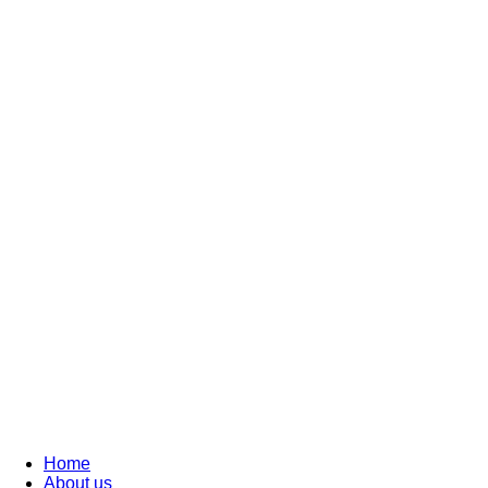
Home
About us