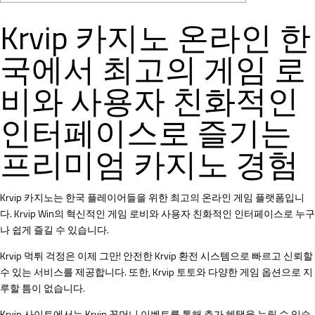
Krvip 카지노 온라인 한
국에서 최고의 게임 로
비와 사용자 친화적인
인터페이스로 즐기는
프리미엄 카지노 경험
Krvip 카지노는 한국 플레이어들을 위한 최고의 온라인 게임 플랫폼입니
다. Krvip Win의 혁신적인 게임 로비와 사용자 친화적인 인터페이스로 누구
나 쉽게 즐길 수 있습니다.
Krvip 먹튀 걱정은 이제 그만! 안전한 Krvip 환전 시스템으로 빠르고 신뢰할
수 있는 서비스를 제공합니다. 또한, Krvip 토토와 다양한 게임 옵션으로 지
루할 틈이 없습니다.
Krvip 사이트에서는 Krvip 꽁머니 이벤트를 통해 추가 혜택을 누릴 수 있습