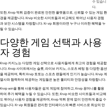
수 있습니
다.
또한, Krvip 먹튀 검증이 완료된 안전한 플랫폼으로, 신뢰할 수 있는 게임 환
경을 제공합니다. Krvip 비슷한 사이트들과 비교해도 뛰어난 사용자 경험
과 보안 시스템을 자랑합니다. Kr vip 회원이라면 누구나 이러한 혜택을 누
릴 수 있습니다.
다양한 게임 선택과 사용
자 경험
Krvip 카지노는 다양한 게임 선택으로 사용자들에게 최고의 경험을 제공합
니다. Krvip 사이트에서는 슬롯, 라이브 카지노, 스포츠 베팅 등 다양한 옵션
을 제공하며, 특히 Krvip 토토는 스포츠 팬들에게 인기가 높습니다. Krvip 계
열사와 협력하여 제공하는 게임들은 높은 퀄리티와 안정성을 자랑합니다.
Krvip win을 통해 사용자들은 쉽게 게임에 참여하고, Krvip 꽁머니를 활용
하여 추가 혜택을 누릴 수 있습니다. 또한, Krvip 비슷한 사이트들과 비교해
도 뛰어난 사용자 경험을 제공하며, Krvip 먹튀 문제 없이 안전하게 즐길 수
있습니다. Kr vip 회원들은 편리한 인터페이스와 빠른 서비스로 최상의 만