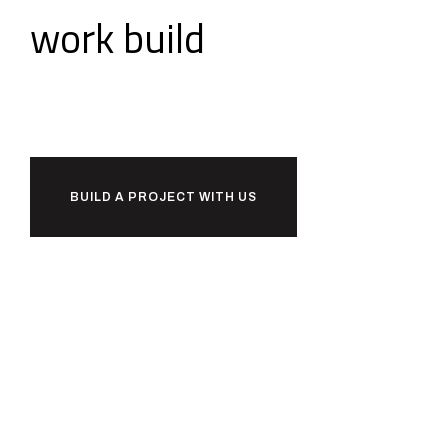
work
build
together?
BUILD A PROJECT WITH US