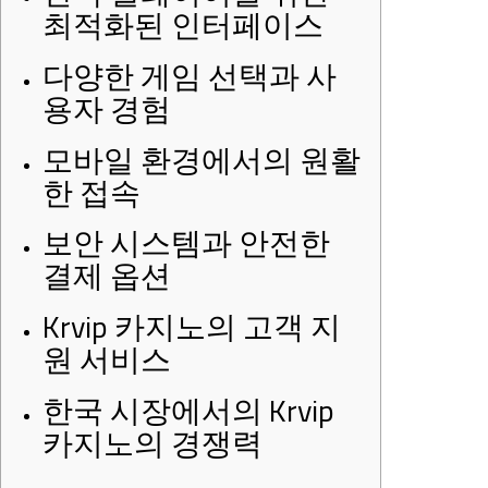
최적화된 인터페이스
다양한 게임 선택과 사
용자 경험
모바일 환경에서의 원활
한 접속
보안 시스템과 안전한
결제 옵션
Krvip 카지노의 고객 지
원 서비스
한국 시장에서의 Krvip
카지노의 경쟁력