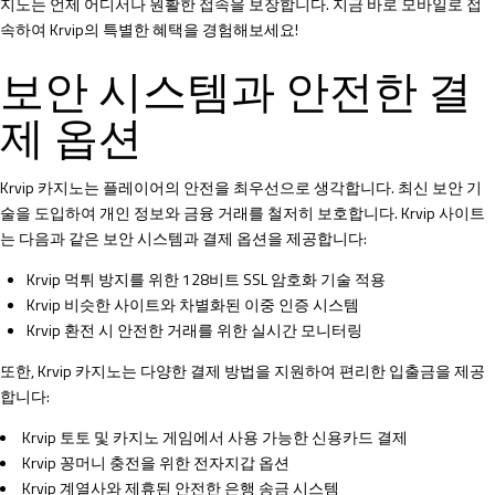
지노는 언제 어디서나 원활한 접속을 보장합니다. 지금 바로 모바일로 접
속하여 Krvip의 특별한 혜택을 경험해보세요!
보안 시스템과 안전한 결
제 옵션
Krvip 카지노는 플레이어의 안전을 최우선으로 생각합니다. 최신 보안 기
술을 도입하여 개인 정보와 금융 거래를 철저히 보호합니다. Krvip 사이트
는 다음과 같은 보안 시스템과 결제 옵션을 제공합니다:
Krvip 먹튀 방지를 위한 128비트 SSL 암호화 기술 적용
Krvip 비슷한 사이트와 차별화된 이중 인증 시스템
Krvip 환전 시 안전한 거래를 위한 실시간 모니터링
또한, Krvip 카지노는 다양한 결제 방법을 지원하여 편리한 입출금을 제공
합니다:
Krvip 토토 및 카지노 게임에서 사용 가능한 신용카드 결제
Krvip 꽁머니 충전을 위한 전자지갑 옵션
Krvip 계열사와 제휴된 안전한 은행 송금 시스템