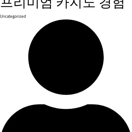
프리미엄 카지노 경험
Category
Uncategorized