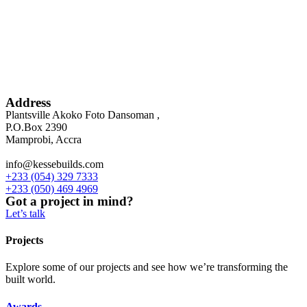
Address
Plantsville Akoko Foto Dansoman ,
P.O.Box 2390
Mamprobi, Accra
info@kessebuilds.com
+233 (054) 329 7333
+233 (050) 469 4969
Got a project in mind?
Let’s talk
Projects
Explore some of our projects and see how we’re transforming the
built world.
Awards