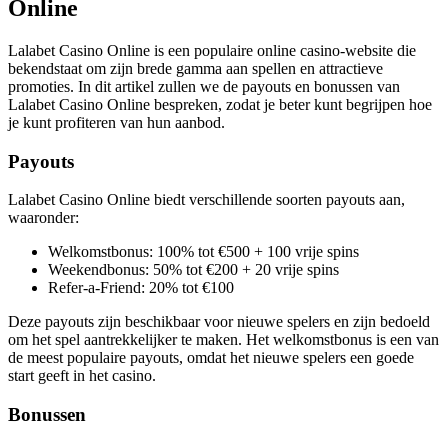
Online
Lalabet Casino Online is een populaire online casino-website die
bekendstaat om zijn brede gamma aan spellen en attractieve
promoties. In dit artikel zullen we de payouts en bonussen van
Lalabet Casino Online bespreken, zodat je beter kunt begrijpen hoe
je kunt profiteren van hun aanbod.
Payouts
Lalabet Casino Online biedt verschillende soorten payouts aan,
waaronder:
Welkomstbonus: 100% tot €500 + 100 vrije spins
Weekendbonus: 50% tot €200 + 20 vrije spins
Refer-a-Friend: 20% tot €100
Deze payouts zijn beschikbaar voor nieuwe spelers en zijn bedoeld
om het spel aantrekkelijker te maken. Het welkomstbonus is een van
de meest populaire payouts, omdat het nieuwe spelers een goede
start geeft in het casino.
Bonussen