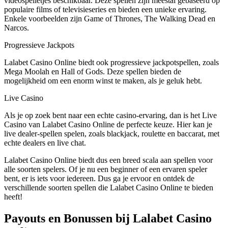
videospelletjes beschikbaar. Deze spellen zijn meestal gebaseerd op
populaire films of televisieseries en bieden een unieke ervaring.
Enkele voorbeelden zijn Game of Thrones, The Walking Dead en
Narcos.
Progressieve Jackpots
Lalabet Casino Online biedt ook progressieve jackpotspellen, zoals
Mega Moolah en Hall of Gods. Deze spellen bieden de
mogelijkheid om een enorm winst te maken, als je geluk hebt.
Live Casino
Als je op zoek bent naar een echte casino-ervaring, dan is het Live
Casino van Lalabet Casino Online de perfecte keuze. Hier kan je
live dealer-spellen spelen, zoals blackjack, roulette en baccarat, met
echte dealers en live chat.
Lalabet Casino Online biedt dus een breed scala aan spellen voor
alle soorten spelers. Of je nu een beginner of een ervaren speler
bent, er is iets voor iedereen. Dus ga je ervoor en ontdek de
verschillende soorten spellen die Lalabet Casino Online te bieden
heeft!
Payouts en Bonussen bij Lalabet Casino