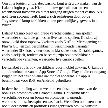
Om in te loggen bij Lalabet Casino, kunt u gebruik maken van de
Lalabet login pagina. Hier kunt u uw gebruikersnaam en
wachtwoord invoeren en direct toegang krijgen tot het casino. Als u
nog geen account heeft, kunt u zich registreren door op de
“registreren” knop te klikken en uw persoonlijke gegevens in te
vullen.
Lalabet Casino biedt een brede verscheidenheid aan spellen,
waaronder slots, table games en live casino spellen. De slots zijn
ontwikkeld door topontwikkelaars zoals NetEnt, Microgaming en
Play’n GO, en zijn beschikbaar in verschillende varianten,
waaronder 3D slots, video slots en klassieke slots. De table games,
zoals blackjack, roulette en baccarat, zijn ook beschikbaar in
verschillende varianten, waaronder live casino spellen.
De Lalabet app is ook beschikbaar voor mobiel gokken. U kunt de
app downloaden van de App Store of Google Play en direct toegang
krijgen tot het casino vanaf uw mobiel apparaat. De app is
beschikbaar voor iOS- en Android-gebruikers.
In deze beoordeling zullen we ook een close-up nemen van de
bonus en promoties van Lalabet Casino. Het casino biedt
verschillende soorten bonus en promoties, waaronder
welkomstbonus, free spins en cashback. We zullen ook laten zien
hoe u deze bonus en promoties kunt gebruiken om uw winst te