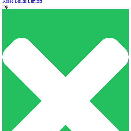
Kesse Builds Limited
top