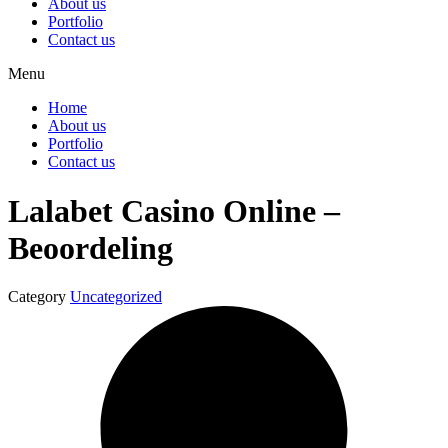
About us
Portfolio
Contact us
Menu
Home
About us
Portfolio
Contact us
Lalabet Casino Online –
Beoordeling
Category
Uncategorized