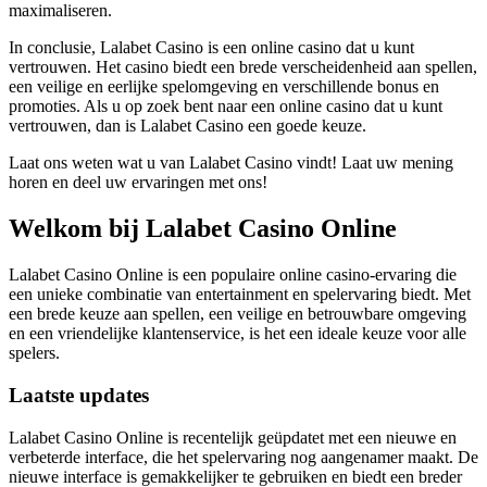
maximaliseren.
In conclusie, Lalabet Casino is een online casino dat u kunt
vertrouwen. Het casino biedt een brede verscheidenheid aan spellen,
een veilige en eerlijke spelomgeving en verschillende bonus en
promoties. Als u op zoek bent naar een online casino dat u kunt
vertrouwen, dan is Lalabet Casino een goede keuze.
Laat ons weten wat u van Lalabet Casino vindt! Laat uw mening
horen en deel uw ervaringen met ons!
Welkom bij Lalabet Casino Online
Lalabet Casino Online is een populaire online casino-ervaring die
een unieke combinatie van entertainment en spelervaring biedt. Met
een brede keuze aan spellen, een veilige en betrouwbare omgeving
en een vriendelijke klantenservice, is het een ideale keuze voor alle
spelers.
Laatste updates
Lalabet Casino Online is recentelijk geüpdatet met een nieuwe en
verbeterde interface, die het spelervaring nog aangenamer maakt. De
nieuwe interface is gemakkelijker te gebruiken en biedt een breder