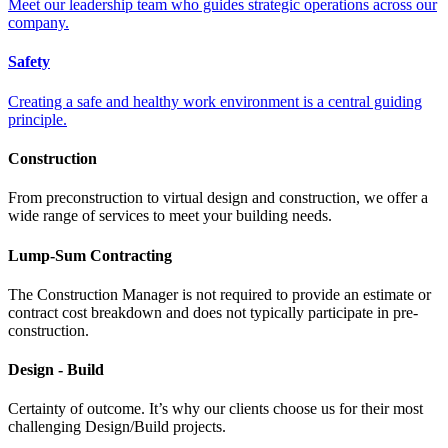
Meet our leadership team who guides strategic operations across our
company.
Safety
Creating a safe and healthy work environment is a central guiding
principle.
Construction
From preconstruction to virtual design and construction, we offer a
wide range of services to meet your building needs.
Lump-Sum Contracting
The Construction Manager is not required to provide an estimate or
contract cost breakdown and does not typically participate in pre-
construction.
Design - Build
Certainty of outcome. It’s why our clients choose us for their most
challenging Design/Build projects.