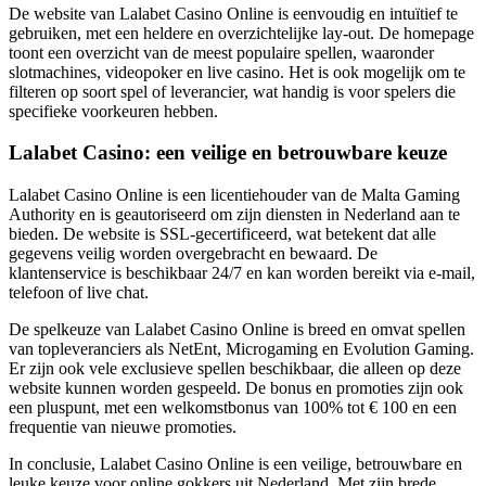
De website van Lalabet Casino Online is eenvoudig en intuïtief te
gebruiken, met een heldere en overzichtelijke lay-out. De homepage
toont een overzicht van de meest populaire spellen, waaronder
slotmachines, videopoker en live casino. Het is ook mogelijk om te
filteren op soort spel of leverancier, wat handig is voor spelers die
specifieke voorkeuren hebben.
Lalabet Casino: een veilige en betrouwbare keuze
Lalabet Casino Online is een licentiehouder van de Malta Gaming
Authority en is geautoriseerd om zijn diensten in Nederland aan te
bieden. De website is SSL-gecertificeerd, wat betekent dat alle
gegevens veilig worden overgebracht en bewaard. De
klantenservice is beschikbaar 24/7 en kan worden bereikt via e-mail,
telefoon of live chat.
De spelkeuze van Lalabet Casino Online is breed en omvat spellen
van topleveranciers als NetEnt, Microgaming en Evolution Gaming.
Er zijn ook vele exclusieve spellen beschikbaar, die alleen op deze
website kunnen worden gespeeld. De bonus en promoties zijn ook
een pluspunt, met een welkomstbonus van 100% tot € 100 en een
frequentie van nieuwe promoties.
In conclusie, Lalabet Casino Online is een veilige, betrouwbare en
leuke keuze voor online gokkers uit Nederland. Met zijn brede