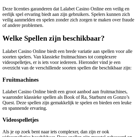
Deze licenties garanderen dat Lalabet Casino Online een veilig en
eerlijk spel ervaring biedt aan zijn gebruikers. Spelers kunnen zich
veilig aanmelden en spelen zonder zich zorgen te maken over fraude
of andere problemen.
Welke Spellen zijn beschikbaar?
Lalabet Casino Online biedt een brede variatie aan spellen voor alle
soorten spelers. Van klassieke fruitmachines tot complexere
videospelletjes, er is iets voor iedereen. Hieronder vind je een
overzicht van de verschillende soorten spellen die beschikbaar zijn:
Fruitmachines
Lalabet Casino Online biedt een groot aanbod aan fruitmachines,
waaronder klassieke spellen als Book of Ra, Starburst en Gonzo’s
Quest. Deze spellen zijn gemakkelijk te spelen en bieden een leuke
en spannende ervaring.
Videospelletjes
Als je op zoek bent naar iets complexer, dan zijn er ook