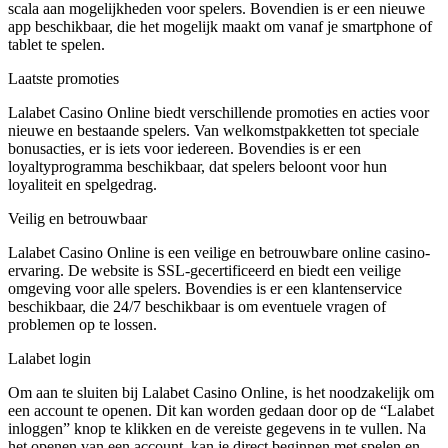
scala aan mogelijkheden voor spelers. Bovendien is er een nieuwe
app beschikbaar, die het mogelijk maakt om vanaf je smartphone of
tablet te spelen.
Laatste promoties
Lalabet Casino Online biedt verschillende promoties en acties voor
nieuwe en bestaande spelers. Van welkomstpakketten tot speciale
bonusacties, er is iets voor iedereen. Bovendies is er een
loyaltyprogramma beschikbaar, dat spelers beloont voor hun
loyaliteit en spelgedrag.
Veilig en betrouwbaar
Lalabet Casino Online is een veilige en betrouwbare online casino-
ervaring. De website is SSL-gecertificeerd en biedt een veilige
omgeving voor alle spelers. Bovendies is er een klantenservice
beschikbaar, die 24/7 beschikbaar is om eventuele vragen of
problemen op te lossen.
Lalabet login
Om aan te sluiten bij Lalabet Casino Online, is het noodzakelijk om
een account te openen. Dit kan worden gedaan door op de “Lalabet
inloggen” knop te klikken en de vereiste gegevens in te vullen. Na
het openen van een account, kan je direct beginnen met spelen en