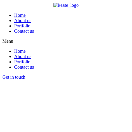
Home
About us
Portfolio
Contact us
Menu
Home
About us
Portfolio
Contact us
Get in touch