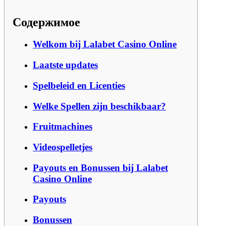
Содержимое
Welkom bij Lalabet Casino Online
Laatste updates
Spelbeleid en Licenties
Welke Spellen zijn beschikbaar?
Fruitmachines
Videospelletjes
Payouts en Bonussen bij Lalabet
Casino Online
Payouts
Bonussen