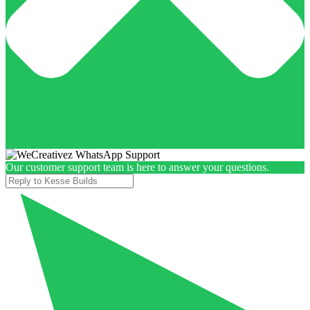
Our customer support team is here to answer your questions.