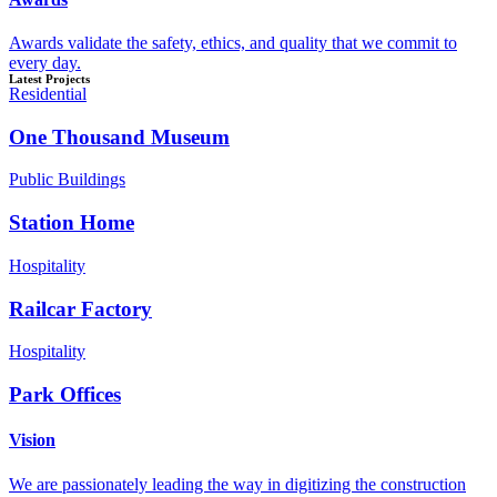
Awards validate the safety, ethics, and quality that we commit to
every day.
Latest Projects
Residential
One Thousand Museum
Public Buildings
Station Home
Hospitality
Railcar Factory
Hospitality
Park Offices
Vision
We are passionately leading the way in digitizing the construction