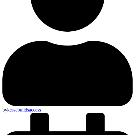
by
kessebuildsaccess