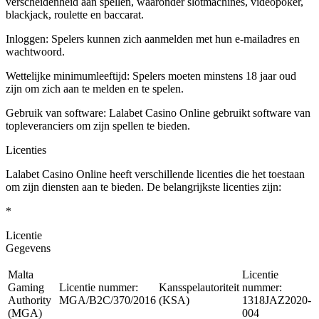
verscheidenheid aan spellen, waaronder slotmachines, videopoker,
blackjack, roulette en baccarat.
Inloggen: Spelers kunnen zich aanmelden met hun e-mailadres en
wachtwoord.
Wettelijke minimumleeftijd: Spelers moeten minstens 18 jaar oud
zijn om zich aan te melden en te spelen.
Gebruik van software: Lalabet Casino Online gebruikt software van
topleveranciers om zijn spellen te bieden.
Licenties
Lalabet Casino Online heeft verschillende licenties die het toestaan
om zijn diensten aan te bieden. De belangrijkste licenties zijn:
*
Licentie
Gegevens
Malta
Licentie
Gaming
Licentie nummer:
Kansspelautoriteit
nummer:
Authority
MGA/B2C/370/2016
(KSA)
1318JAZ2020-
(MGA)
004