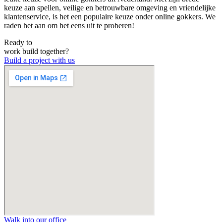
keuze aan spellen, veilige en betrouwbare omgeving en vriendelijke
klantenservice, is het een populaire keuze onder online gokkers. We
raden het aan om het eens uit te proberen!
Ready to
work
build
together?
Build a project with us
Walk into our office