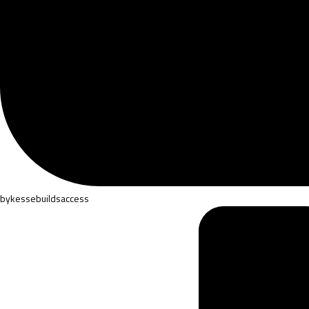
by
kessebuildsaccess