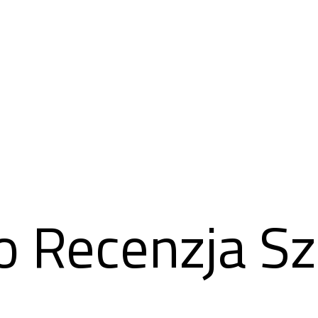
 Recenzja Sz