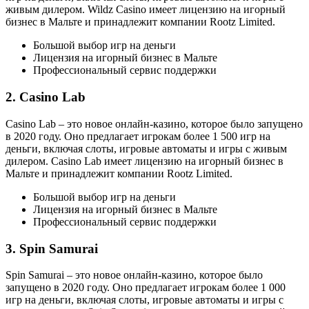
живым дилером. Wildz Casino имеет лицензию на игорный
бизнес в Мальте и принадлежит компании Rootz Limited.
Большой выбор игр на деньги
Лицензия на игорный бизнес в Мальте
Профессиональный сервис поддержки
2. Casino Lab
Casino Lab – это новое онлайн-казино, которое было запущено
в 2020 году. Оно предлагает игрокам более 1 500 игр на
деньги, включая слоты, игровые автоматы и игры с живым
дилером. Casino Lab имеет лицензию на игорный бизнес в
Мальте и принадлежит компании Rootz Limited.
Большой выбор игр на деньги
Лицензия на игорный бизнес в Мальте
Профессиональный сервис поддержки
3. Spin Samurai
Spin Samurai – это новое онлайн-казино, которое было
запущено в 2020 году. Оно предлагает игрокам более 1 000
игр на деньги, включая слоты, игровые автоматы и игры с