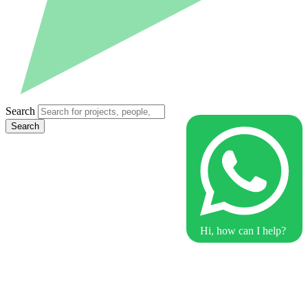
Search
Search
Hi, how can I help?