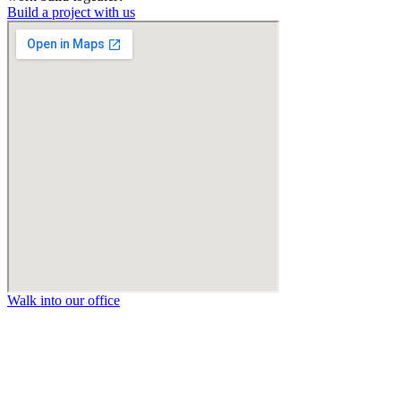
Build a project with us
Walk into our office