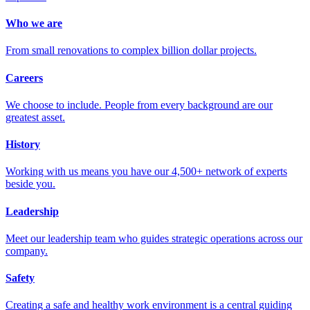
Who we are
From small renovations to complex billion dollar projects.
Careers
We choose to include. People from every background are our
greatest asset.
History
Working with us means you have our 4,500+ network of experts
beside you.
Leadership
Meet our leadership team who guides strategic operations across our
company.
Safety
Creating a safe and healthy work environment is a central guiding