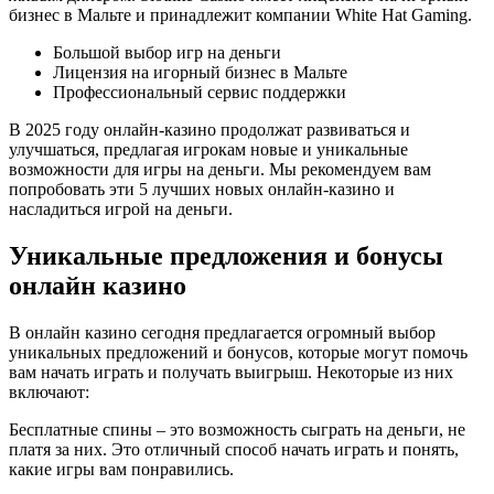
бизнес в Мальте и принадлежит компании White Hat Gaming.
Большой выбор игр на деньги
Лицензия на игорный бизнес в Мальте
Профессиональный сервис поддержки
В 2025 году онлайн-казино продолжат развиваться и
улучшаться, предлагая игрокам новые и уникальные
возможности для игры на деньги. Мы рекомендуем вам
попробовать эти 5 лучших новых онлайн-казино и
насладиться игрой на деньги.
Уникальные предложения и бонусы
онлайн казино
В онлайн казино сегодня предлагается огромный выбор
уникальных предложений и бонусов, которые могут помочь
вам начать играть и получать выигрыш. Некоторые из них
включают:
Бесплатные спины – это возможность сыграть на деньги, не
платя за них. Это отличный способ начать играть и понять,
какие игры вам понравились.