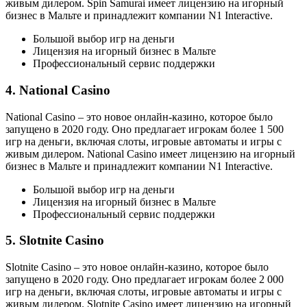
живым дилером. Spin Samurai имеет лицензию на игорный
бизнес в Мальте и принадлежит компании N1 Interactive.
Большой выбор игр на деньги
Лицензия на игорный бизнес в Мальте
Профессиональный сервис поддержки
4. National Casino
National Casino – это новое онлайн-казино, которое было
запущено в 2020 году. Оно предлагает игрокам более 1 500
игр на деньги, включая слоты, игровые автоматы и игры с
живым дилером. National Casino имеет лицензию на игорный
бизнес в Мальте и принадлежит компании N1 Interactive.
Большой выбор игр на деньги
Лицензия на игорный бизнес в Мальте
Профессиональный сервис поддержки
5. Slotnite Casino
Slotnite Casino – это новое онлайн-казино, которое было
запущено в 2020 году. Оно предлагает игрокам более 2 000
игр на деньги, включая слоты, игровые автоматы и игры с
живым дилером. Slotnite Casino имеет лицензию на игорный