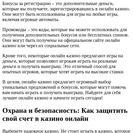
Бонусы за регистрацию – это дополнительные деньги,
которые вы получаете, зарегистрировавшись в онлайн казино.
Они могут быть использованы для игры на любые игры,
включая игровые автоматы.
Промокоды – это коды, которые вы можете использовать для
получения дополнительных бонусов или бесплатных спинов.
Они могут быть получены на официальном сайте онлайн
казино или через их социальные сети.
Кроме того, некоторые онлайн казино предлагают игры на
деньги, которые позволяют игрокам играть на реальные
деньги и получать выигрыш. Это отличный способ для
опытных игроков, которые хотят играть на высокие ставки.
В целом, онлайн казино предлагает огромный выбор
уникальных предложений и бонусов, которые могут помочь
вам начать играть и получать выигрыш. Найдите для себя
лучшее онлайн казино и начните играть сегодня!
Охрана и безопасность: Как защитить
свой счет в казино онлайн
Выберите надежное казино. Не стоит играть в казино, которое