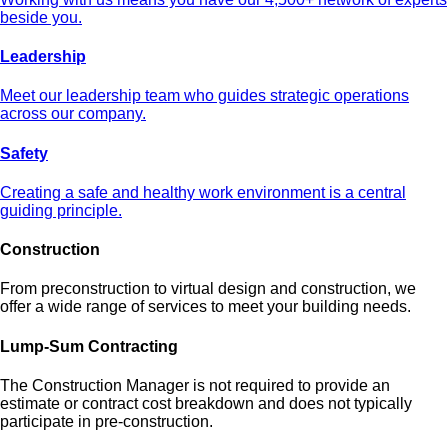
beside you.
Leadership
Meet our leadership team who guides strategic operations
across our company.
Safety
Creating a safe and healthy work environment is a central
guiding principle.
Construction
From preconstruction to virtual design and construction, we
offer a wide range of services to meet your building needs.
Lump-Sum Contracting
The Construction Manager is not required to provide an
estimate or contract cost breakdown and does not typically
participate in pre-construction.