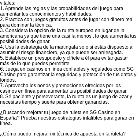
vitales:
1. Aprende las reglas y las probabilidades del juego para
aumentar tus conocimientos y habilidades.
2. Practica con juegos gratuitos antes de jugar con dinero real
para dominar la técnica.
3. Considera la opción de la ruleta europea en lugar de la
americana ya que tiene una casilla menos , lo que aumenta tus
posibilidades de ganar.
4. Usa la estrategia de la martingala solo si estás dispuesto a
asumir el riesgo financiero, ya que puede ser arriesgada.
5. Establece un presupuesto y cíñete a él para evitar gastar
más de lo que puedes permitirte.
6. Juega en casinos en línea confiables y regulados como SG
Casino para garantizar la seguridad y protección de tus datos y
fondos.
7. Aprovecha los bonos y promociones ofrecidos por los
casinos en línea para aumentar tus posibilidades de ganar.
8. Sé paciente y perseverante, la ruleta es un juego de azar y
necesitas tiempo y suerte para obtener ganancias.
¿Buscando mejorar tu juego de ruleta en SG Casino en
España? Prueba nuestras estrategias infalibles para ganar en
línea.
¿Cómo puedo mejorar mi técnica de apuesta en la ruleta?