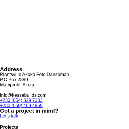
Address
Plantsville Akoko Foto Dansoman ,
P.O.Box 2390
Mamprobi, Accra
info@kessebuilds.com
+233 (054) 329 7333
+233 (050) 469 4969
Got a project in mind?
Let’s talk
Projects