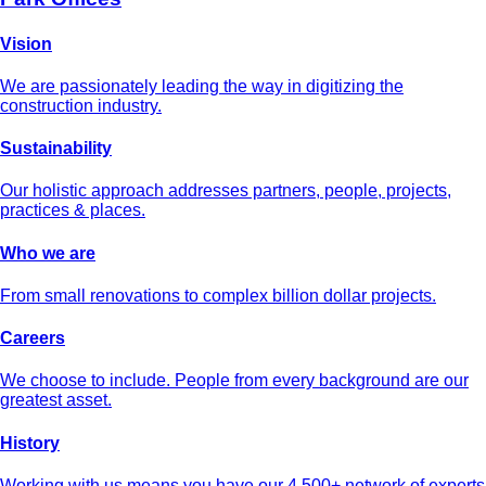
Vision
We are passionately leading the way in digitizing the
construction industry.
Sustainability
Our holistic approach addresses partners, people, projects,
practices & places.
Who we are
From small renovations to complex billion dollar projects.
Careers
We choose to include. People from every background are our
greatest asset.
History
Working with us means you have our 4,500+ network of experts