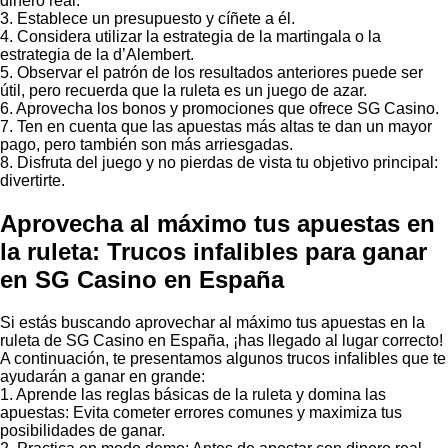
dinero real.
3. Establece un presupuesto y cíñete a él.
4. Considera utilizar la estrategia de la martingala o la
estrategia de la d’Alembert.
5. Observar el patrón de los resultados anteriores puede ser
útil, pero recuerda que la ruleta es un juego de azar.
6. Aprovecha los bonos y promociones que ofrece SG Casino.
7. Ten en cuenta que las apuestas más altas te dan un mayor
pago, pero también son más arriesgadas.
8. Disfruta del juego y no pierdas de vista tu objetivo principal:
divertirte.
Aprovecha al máximo tus apuestas en
la ruleta: Trucos infalibles para ganar
en SG Casino en España
Si estás buscando aprovechar al máximo tus apuestas en la
ruleta de SG Casino en España, ¡has llegado al lugar correcto!
A continuación, te presentamos algunos trucos infalibles que te
ayudarán a ganar en grande:
1. Aprende las reglas básicas de la ruleta y domina las
apuestas: Evita cometer errores comunes y maximiza tus
posibilidades de ganar.