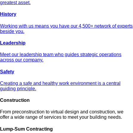
greatest asset.
History
Working with us means you have our 4,500+ network of experts
beside you.
Leadership
Meet our leadership team who guides strategic operations
across our company.
Safety
Creating a safe and healthy work environment is a central
guiding principle.
Construction
From preconstruction to virtual design and construction, we
offer a wide range of services to meet your building needs.
Lump-Sum Contracting