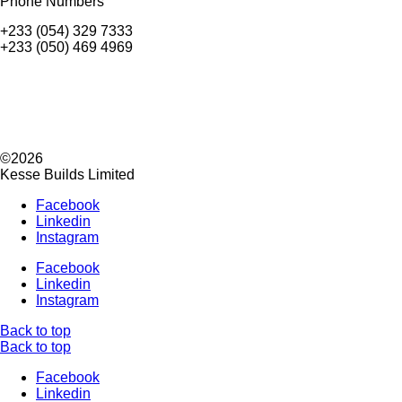
Phone Numbers
+233 (054) 329 7333
+233 (050) 469 4969
©2026
Kesse Builds Limited
Facebook
Linkedin
Instagram
Facebook
Linkedin
Instagram
Back to top
Back to top
Facebook
Linkedin