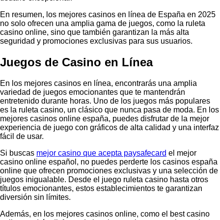
En resumen, los mejores casinos en línea de España en 2025
no solo ofrecen una amplia gama de juegos, como la ruleta
casino online, sino que también garantizan la más alta
seguridad y promociones exclusivas para sus usuarios.
Juegos de Casino en Línea
En los mejores casinos en línea, encontrarás una amplia
variedad de juegos emocionantes que te mantendrán
entretenido durante horas. Uno de los juegos más populares
es la ruleta casino, un clásico que nunca pasa de moda. En los
mejores casinos online españa, puedes disfrutar de la mejor
experiencia de juego con gráficos de alta calidad y una interfaz
fácil de usar.
Si buscas
mejor casino que acepta paysafecard
el mejor
casino online español, no puedes perderte los casinos españa
online que ofrecen promociones exclusivas y una selección de
juegos inigualable. Desde el juego ruleta casino hasta otros
títulos emocionantes, estos establecimientos te garantizan
diversión sin límites.
Además, en los mejores casinos online, como el best casino