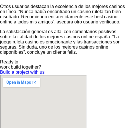
Otros usuarios destacan la excelencia de los mejores casinos
en línea. “Nunca había encontrado un casino ruleta tan bien
diseñado. Recomiendo encarecidamente este best casino
online a todos mis amigos”, asegura otro usuario verificado.
La satisfacción general es alta, con comentarios positivos
sobre la calidad de los mejores casinos online españa. “La
juego ruleta casino es emocionante y las transacciones son
seguras. Sin duda, uno de los mejores casinos online
disponibles”, concluye un cliente feliz.
Ready to
work
build
together?
Build a project with us