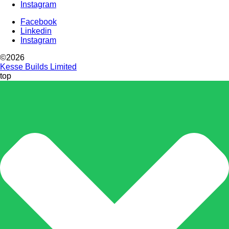
Instagram
Facebook
Linkedin
Instagram
©2026
Kesse Builds Limited
top