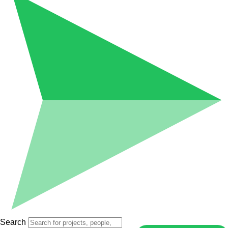
Search