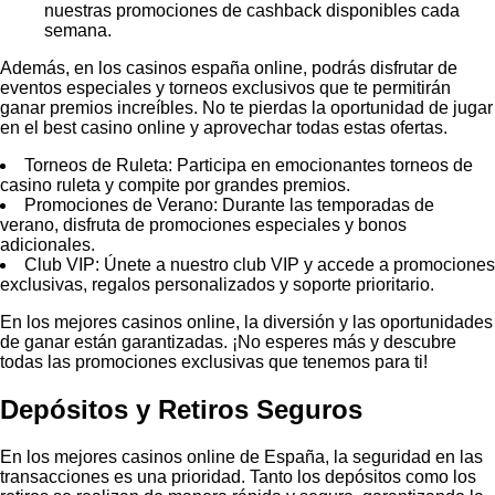
nuestras promociones de cashback disponibles cada
semana.
Además, en los casinos españa online, podrás disfrutar de
eventos especiales y torneos exclusivos que te permitirán
ganar premios increíbles. No te pierdas la oportunidad de jugar
en el best casino online y aprovechar todas estas ofertas.
Torneos de Ruleta: Participa en emocionantes torneos de
casino ruleta y compite por grandes premios.
Promociones de Verano: Durante las temporadas de
verano, disfruta de promociones especiales y bonos
adicionales.
Club VIP: Únete a nuestro club VIP y accede a promociones
exclusivas, regalos personalizados y soporte prioritario.
En los mejores casinos online, la diversión y las oportunidades
de ganar están garantizadas. ¡No esperes más y descubre
todas las promociones exclusivas que tenemos para ti!
Depósitos y Retiros Seguros
En los mejores casinos online de España, la seguridad en las
transacciones es una prioridad. Tanto los depósitos como los