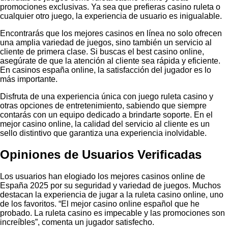
promociones exclusivas. Ya sea que prefieras casino ruleta o
cualquier otro juego, la experiencia de usuario es inigualable.
Encontrarás que los mejores casinos en línea no solo ofrecen
una amplia variedad de juegos, sino también un servicio al
cliente de primera clase. Si buscas el best casino online,
asegúrate de que la atención al cliente sea rápida y eficiente.
En casinos españa online, la satisfacción del jugador es lo
más importante.
Disfruta de una experiencia única con juego ruleta casino y
otras opciones de entretenimiento, sabiendo que siempre
contarás con un equipo dedicado a brindarte soporte. En el
mejor casino online, la calidad del servicio al cliente es un
sello distintivo que garantiza una experiencia inolvidable.
Opiniones de Usuarios Verificadas
Los usuarios han elogiado los mejores casinos online de
España 2025 por su seguridad y variedad de juegos. Muchos
destacan la experiencia de jugar a la ruleta casino online, uno
de los favoritos. “El mejor casino online español que he
probado. La ruleta casino es impecable y las promociones son
increíbles”, comenta un jugador satisfecho.