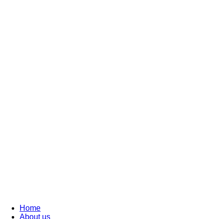
Home
About us