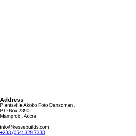
Address
Plantsville Akoko Foto Dansoman ,
P.O.Box 2390
Mamprobi, Accra
info@kessebuilds.com
+233 (054) 329 7333