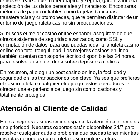
retiros se realizan de manera rápida y segura, garantizando la
protección de tus datos personales y financieros. Encontrarás
métodos de pago confiables como tarjetas bancarias,
transferencias y criptomonedas, que te permiten disfrutar de un
entorno de juego ruleta casino sin preocupaciones.
Si buscas el mejor casino online español, asegúrate de que
ofrezca sistemas de seguridad avanzados, como SSL y
encriptación de datos, para que puedas jugar a la ruleta casino
online con total tranquilidad. Los mejores casinos en línea
también cuentan con soporte técnico disponible las 24 horas,
para resolver cualquier duda sobre depósitos o retiros.
En resumen, al elegir un best casino online, la facilidad y
seguridad en las transacciones son clave. Ya sea que prefieras
el casino ruleta o cualquier otro juego, estos operadores te
ofrecen una experiencia de juego sin complicaciones y
totalmente protegida.
Atención al Cliente de Calidad
En los mejores casinos online españa, la atención al cliente es
una prioridad. Nuestros expertos están disponibles 24/7 para
resolver cualquier duda o problema que puedas tener mientras
disfrutas de juegos como ruleta casino online y otras