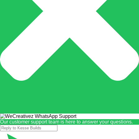
Our customer support team is here to answer your questions.