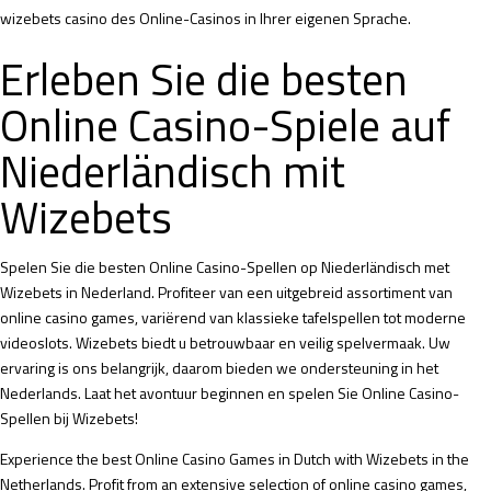
wizebets casino
des Online-Casinos in Ihrer eigenen Sprache.
Erleben Sie die besten
Online Casino-Spiele auf
Niederländisch mit
Wizebets
Spelen Sie die besten Online Casino-Spellen op Niederländisch met
Wizebets in Nederland. Profiteer van een uitgebreid assortiment van
online casino games, variërend van klassieke tafelspellen tot moderne
videoslots. Wizebets biedt u betrouwbaar en veilig spelvermaak. Uw
ervaring is ons belangrijk, daarom bieden we ondersteuning in het
Nederlands. Laat het avontuur beginnen en spelen Sie Online Casino-
Spellen bij Wizebets!
Experience the best Online Casino Games in Dutch with Wizebets in the
Netherlands. Profit from an extensive selection of online casino games,