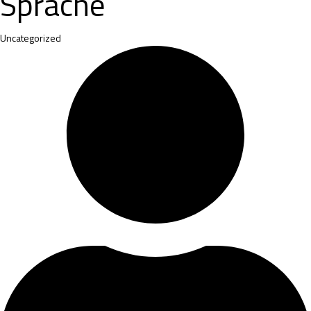
Sprache
Category
Uncategorized