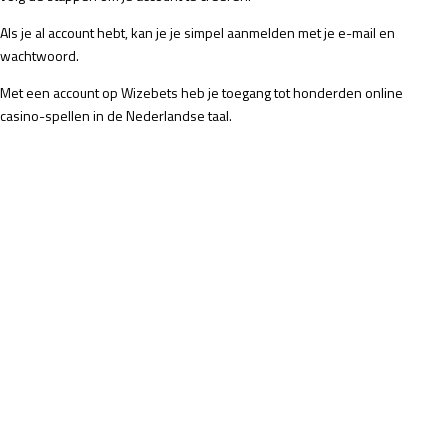
Als je al account hebt, kan je je simpel aanmelden met je e-mail en
wachtwoord.
Met een account op Wizebets heb je toegang tot honderden online
casino-spellen in de Nederlandse taal.