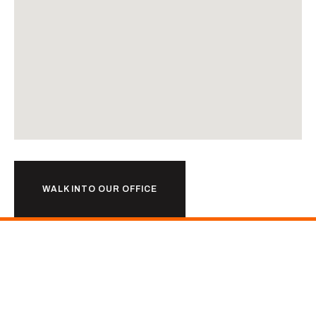
WALK INTO OUR OFFICE