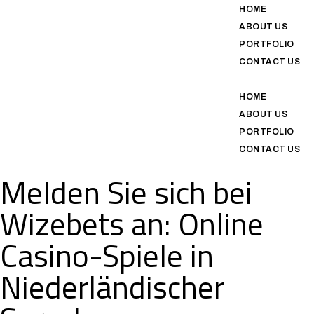
HOME
ABOUT US
PORTFOLIO
CONTACT US
HOME
ABOUT US
PORTFOLIO
CONTACT US
Melden Sie sich bei
Wizebets an: Online
Casino-Spiele in
Niederländischer