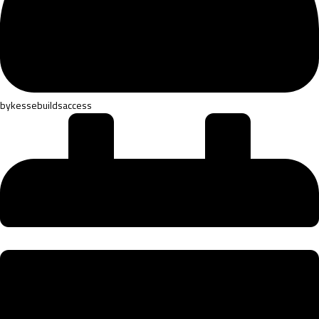
by
kessebuildsaccess