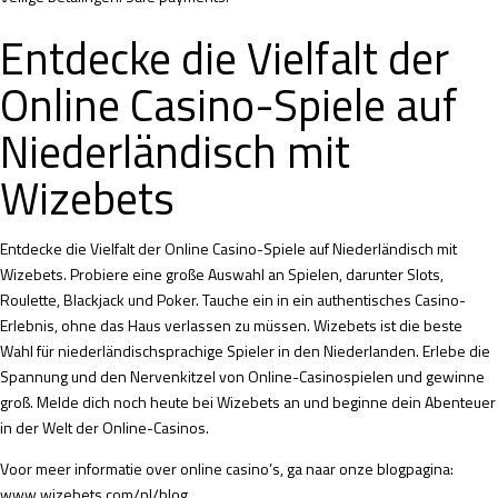
Entdecke die Vielfalt der
Online Casino-Spiele auf
Niederländisch mit
Wizebets
Entdecke die Vielfalt der Online Casino-Spiele auf Niederländisch mit
Wizebets. Probiere eine große Auswahl an Spielen, darunter Slots,
Roulette, Blackjack und Poker. Tauche ein in ein authentisches Casino-
Erlebnis, ohne das Haus verlassen zu müssen. Wizebets ist die beste
Wahl für niederländischsprachige Spieler in den Niederlanden. Erlebe die
Spannung und den Nervenkitzel von Online-Casinospielen und gewinne
groß. Melde dich noch heute bei Wizebets an und beginne dein Abenteuer
in der Welt der Online-Casinos.
Voor meer informatie over online casino’s, ga naar onze blogpagina:
www.wizebets.com/nl/blog