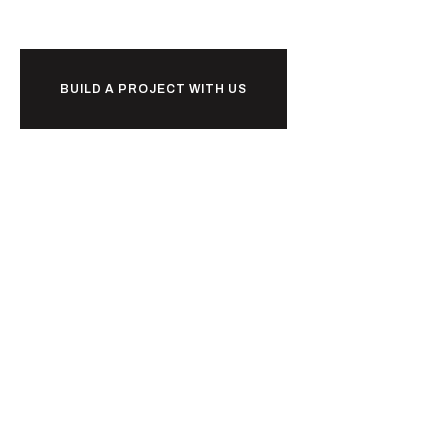
BUILD A PROJECT WITH US