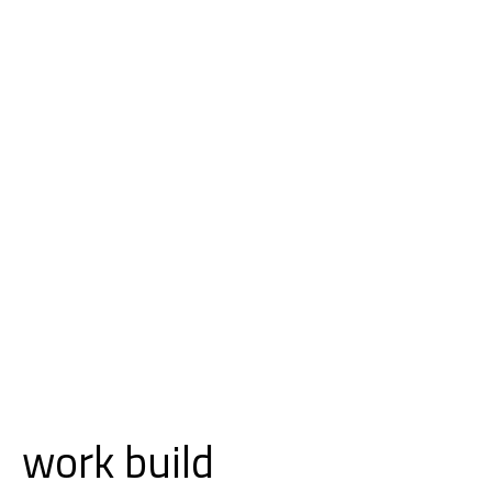
Ready to
work
build
together?