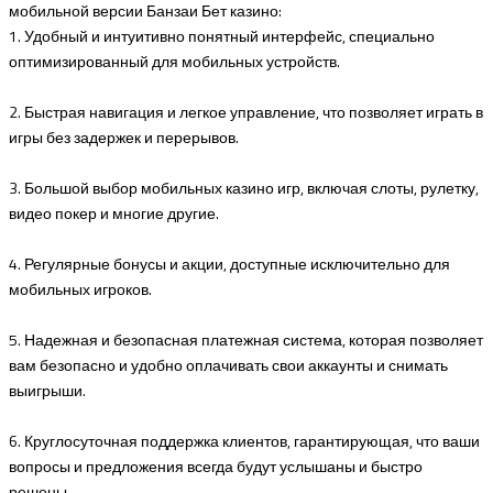
мобильной версии Банзаи Бет казино:
1. Удобный и интуитивно понятный интерфейс, специально
оптимизированный для мобильных устройств.
2. Быстрая навигация и легкое управление, что позволяет играть в
игры без задержек и перерывов.
3. Большой выбор мобильных казино игр, включая слоты, рулетку,
видео покер и многие другие.
4. Регулярные бонусы и акции, доступные исключительно для
мобильных игроков.
5. Надежная и безопасная платежная система, которая позволяет
вам безопасно и удобно оплачивать свои аккаунты и снимать
выигрыши.
6. Круглосуточная поддержка клиентов, гарантирующая, что ваши
вопросы и предложения всегда будут услышаны и быстро
решены.