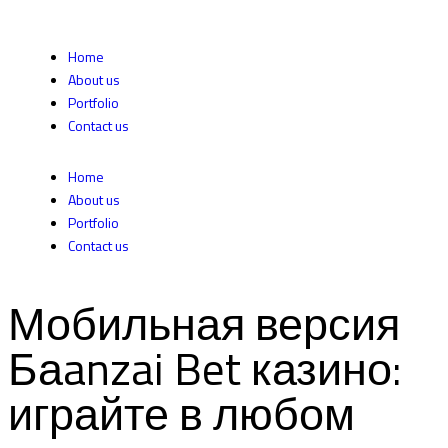
Home
About us
Portfolio
Contact us
Home
About us
Portfolio
Contact us
Мобильная версия
Баanzai Bet казино:
играйте в любом