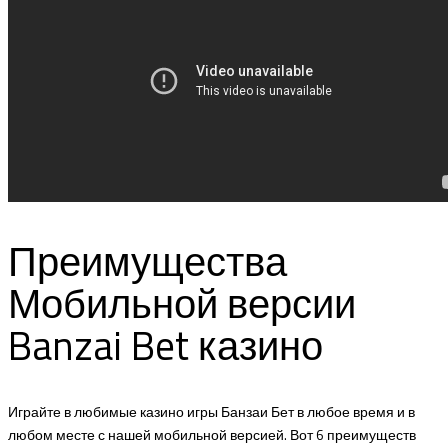
Преимущества
Мобильной версии
Banzai Bet казино
Играйте в любимые казино игры Банзаи Бет в любое время и в
любом месте с нашей мобильной версией. Вот 6 преимуществ