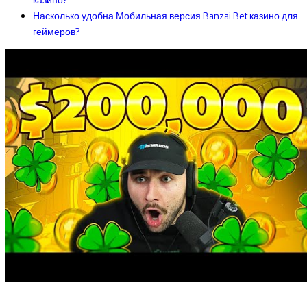
Насколько удобна Мобильная версия Banzai Bet казино для
геймеров?