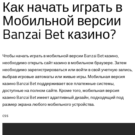
Как начать играть в
Мобильной версии
Banzai Bet казино?
Чтобы начать играть в мобильной версии Banzai Bet казино,
необходимо открыть сайт казино в мобильном браузере. Затем
необходимо зарегистрироваться или войти в свой учетную запись,
выбрав игровые автоматы или живые игры. Мобильная версия
казино Banzai Bet поддерживает все платежные системы,
доступные на полном сайте. Кроме того, мобильная версия
казино Banzai Bet имеет адаптивный дизайн, подходящий под
размер экрана любого мобильного устройства.
css