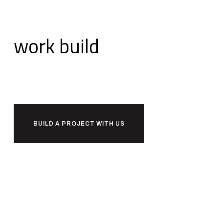
Ready to
work
build
together?
BUILD A PROJECT WITH US