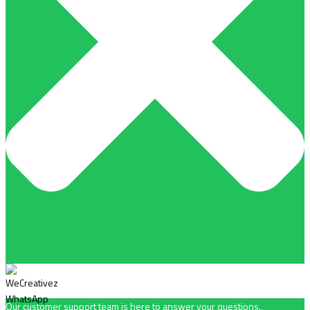
Our customer support team is here to answer your questions.