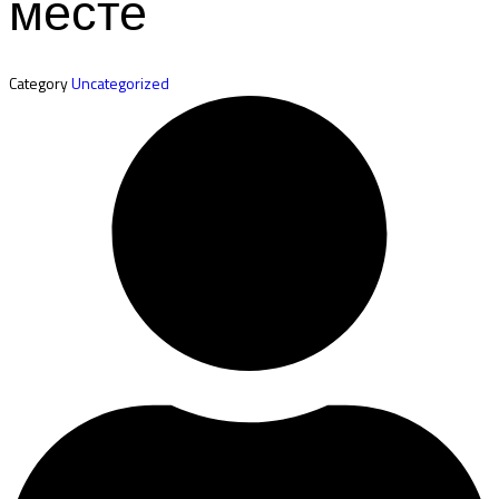
месте
Category
Uncategorized