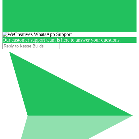
Our customer support team is here to answer your questions.