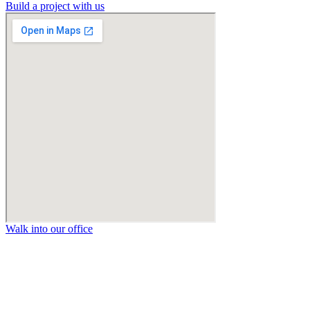
Build a project with us
Walk into our office