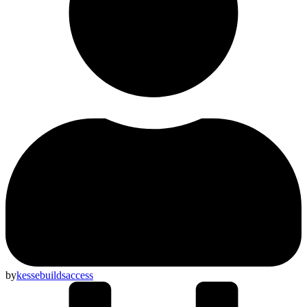
by
kessebuildsaccess