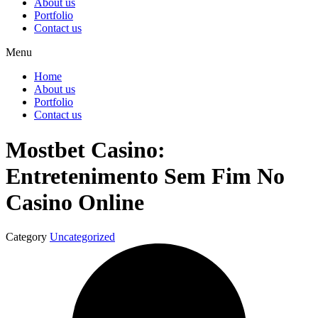
About us
Portfolio
Contact us
Menu
Home
About us
Portfolio
Contact us
Mostbet Casino:
Entretenimento Sem Fim No
Casino Online
Category
Uncategorized