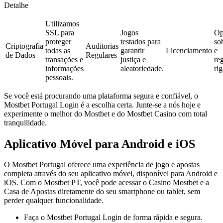
Detalhe
Utilizamos
SSL para
Jogos
Op
proteger
testados para
so
Criptografia
Auditorias
todas as
garantir
Licenciamento
e
de Dados
Regulares
transações e
justiça e
re
informações
aleatoriedade.
ri
pessoais.
Se você está procurando uma plataforma segura e confiável, o
Mostbet Portugal Login é a escolha certa. Junte-se a nós hoje e
experimente o melhor do Mostbet e do Mostbet Casino com total
tranquilidade.
Aplicativo Móvel para Android e iOS
O Mostbet Portugal oferece uma experiência de jogo e apostas
completa através do seu aplicativo móvel, disponível para Android e
iOS. Com o Mostbet PT, você pode acessar o Casino Mostbet e a
Casa de Apostas diretamente do seu smartphone ou tablet, sem
perder qualquer funcionalidade.
Faça o Mostbet Portugal Login de forma rápida e segura.