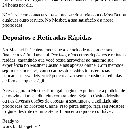
24 horas por dia.
Não hesite em contactar-nos se precisar de ajuda com o Most Bet ou
qualquer outro serviço. No Mosbet, a sua satisfação é a nossa
prioridade!
Depósitos e Retiradas Rápidas
No Mostbet PT, entendemos que a velocidade nos processos
financeiros é fundamental. Por isso, oferecemos depósitos e retiradas
rápidas, garantindo que você possa aproveitar ao máximo sua
experiência no Mostbet Casino e nas apostas online. Com métodos
seguros e eficientes, como cartões de crédito, transferências
bancárias e e-wallets, você pode realizar seus depósitos e retiradas
de forma simples e ágil.
Acesse agora o Mostbet Portugal Login e experimente a praticidade
de movimentar seu dinheiro com rapidez. Seja no Casino Mostbet
ou nas diversas opções de apostas, a segurança e a agilidade são
prioridades no Mostbet Online. Não perca tempo, faça seu Mostbet
Login e desfrute de um sistema financeiro rápido e confiável.
Ready to
work
build
together?