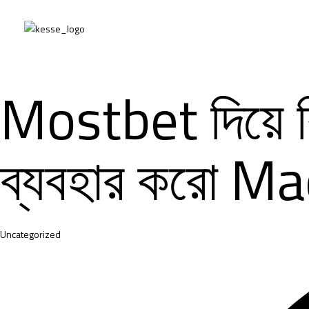
Mostbet দিয়ে ক
ব্যবহার করো M
Category
Uncategorized