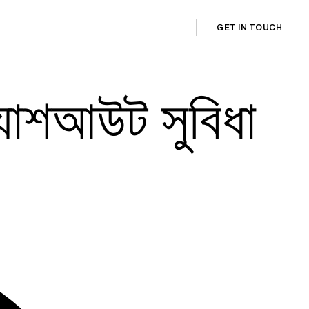
GET IN TOUCH
যাশআউট সুবিধা