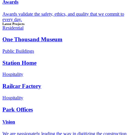
Awards
Awards validate the safety, ethics, and quality that we commit to
every day.
Latest Projects
Residential
One Thousand Museum
Public Buildings
Station Home
Hospitality
Railcar Factory
Hospitality
Park Offices
Vision
We are passionately leading the way in digitizing the construction