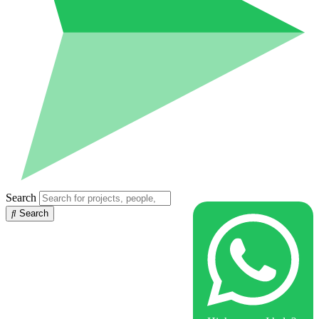
Search
Search