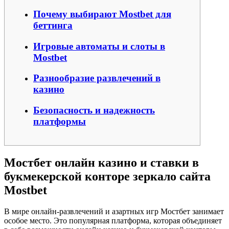
Почему выбирают Mostbet для
беттинга
Игровые автоматы и слоты в
Mostbet
Разнообразие развлечений в
казино
Безопасность и надежность
платформы
Мостбет онлайн казино и ставки в
букмекерской конторе зеркало сайта
Mostbet
В мире онлайн-развлечений и азартных игр Мостбет занимает
особое место. Это популярная платформа, которая объединяет