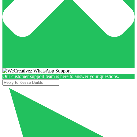
Our customer support team is here to answer your questions.