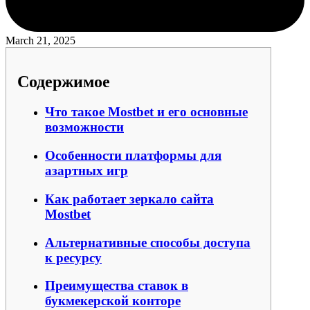
March 21, 2025
Содержимое
Что такое Mostbet и его основные
возможности
Особенности платформы для
азартных игр
Как работает зеркало сайта
Mostbet
Альтернативные способы доступа
к ресурсу
Преимущества ставок в
букмекерской конторе