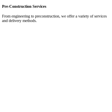
Pre-Construction Services
From engineering to preconstruction, we offer a variety of services
and delivery methods.