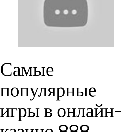
Самые
популярные
игры в онлайн-
казино 888