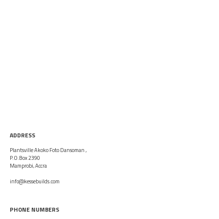
ADDRESS
Plantsville Akoko Foto Dansoman ,
P.O.Box 2390
Mamprobi, Accra
info@kessebuilds.com
PHONE NUMBERS