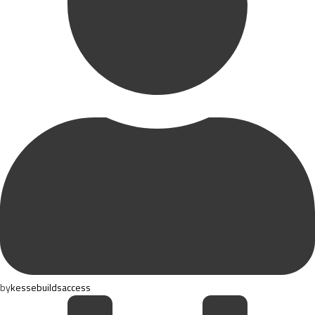
by
kessebuildsaccess