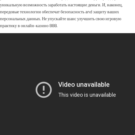
уникальную возможность заработать настоящие деньги. И, наконец,
передовые технологии обеспечат безопасность and защиту ваших
персональных данных. Не упускайте шанс улучшить свою игровую
практику в онлайн-казино 888.