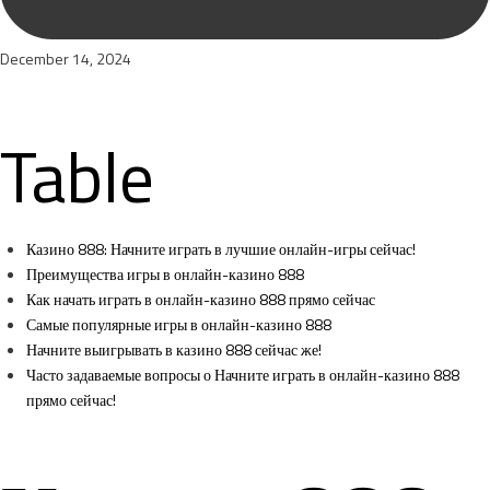
December 14, 2024
Table
Казино 888: Начните играть в лучшие онлайн-игры сейчас!
Преимущества игры в онлайн-казино 888
Как начать играть в онлайн-казино 888 прямо сейчас
Самые популярные игры в онлайн-казино 888
Начните выигрывать в казино 888 сейчас же!
Часто задаваемые вопросы о Начните играть в онлайн-казино 888
прямо сейчас!