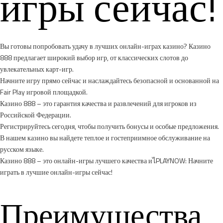
игры сейчас!
Вы готовы попробовать удачу в лучших онлайн-играх казино? Казино
888 предлагает широкий выбор игр, от классических слотов до
увлекательных карт-игр.
Начните игру прямо сейчас и наслаждайтесь безопасной и основанной на
Fair Play игровой площадкой.
Казино 888 – это гарантия качества и развлечений для игроков из
Российской Федерации.
Регистрируйтесь сегодня, чтобы получить бонусы и особые предложения.
В нашем казино вы найдете теплое и гостеприимное обслуживание на
русском языке.
Казино 888 – это онлайн-игры лучшего качества иไPLAYNOW: Начните
играть в лучшие онлайн-игры сейчас!
Преимущества