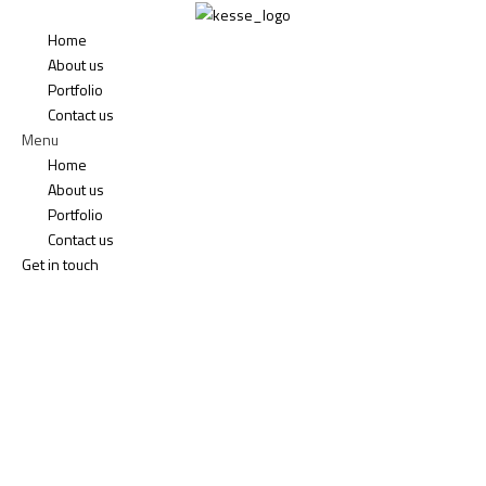
Home
About us
Portfolio
Contact us
Menu
Home
About us
Portfolio
Contact us
Get in touch