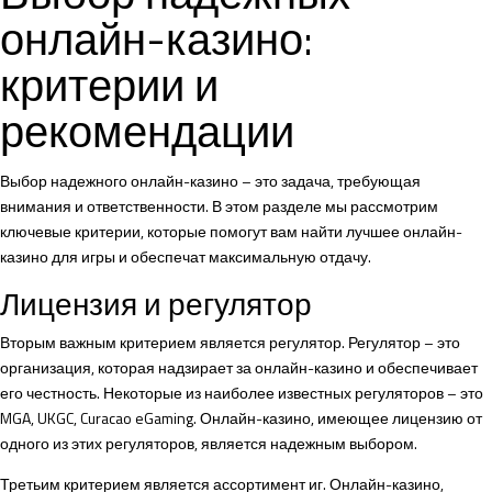
онлайн-казино:
критерии и
рекомендации
Выбор надежного онлайн-казино – это задача, требующая
внимания и ответственности. В этом разделе мы рассмотрим
ключевые критерии, которые помогут вам найти лучшее онлайн-
казино для игры и обеспечат максимальную отдачу.
Лицензия и регулятор
Вторым важным критерием является регулятор. Регулятор – это
организация, которая надзирает за онлайн-казино и обеспечивает
его честность. Некоторые из наиболее известных регуляторов – это
MGA, UKGC, Curacao eGaming. Онлайн-казино, имеющее лицензию от
одного из этих регуляторов, является надежным выбором.
Третьим критерием является ассортимент иг. Онлайн-казино,