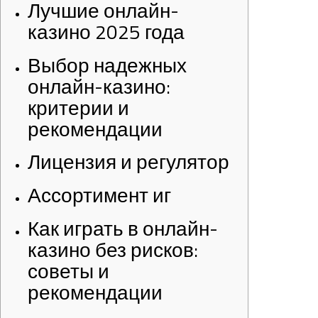
Лучшие онлайн-
казино 2025 года
Выбор надежных
онлайн-казино:
критерии и
рекомендации
Лицензия и регулятор
Ассортимент иг
Как играть в онлайн-
казино без рисков:
советы и
рекомендации