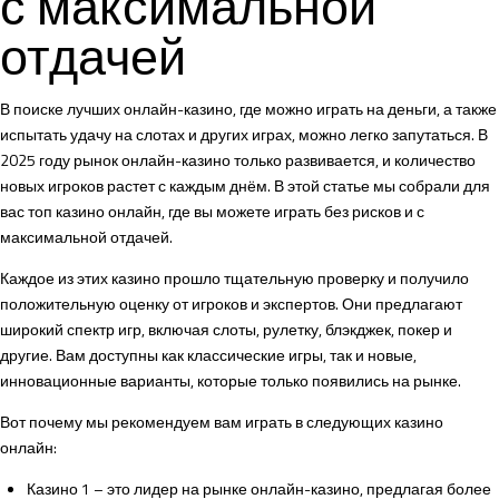
с максимальной
отдачей
В поиске лучших онлайн-казино, где можно играть на деньги, а также
испытать удачу на слотах и других играх, можно легко запутаться. В
2025 году рынок онлайн-казино только развивается, и количество
новых игроков растет с каждым днём. В этой статье мы собрали для
вас топ казино онлайн, где вы можете играть без рисков и с
максимальной отдачей.
Каждое из этих казино прошло тщательную проверку и получило
положительную оценку от игроков и экспертов. Они предлагают
широкий спектр игр, включая слоты, рулетку, блэкджек, покер и
другие. Вам доступны как классические игры, так и новые,
инновационные варианты, которые только появились на рынке.
Вот почему мы рекомендуем вам играть в следующих казино
онлайн:
Казино 1 – это лидер на рынке онлайн-казино, предлагая более