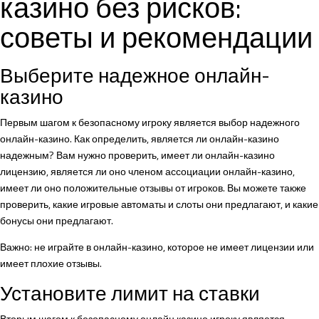
казино без рисков:
советы и рекомендации
Выберите надежное онлайн-
казино
Первым шагом к безопасному игроку является выбор надежного
онлайн-казино. Как определить, является ли онлайн-казино
надежным? Вам нужно проверить, имеет ли онлайн-казино
лицензию, является ли оно членом ассоциации онлайн-казино,
имеет ли оно положительные отзывы от игроков. Вы можете также
проверить, какие игровые автоматы и слоты они предлагают, и какие
бонусы они предлагают.
Важно: не играйте в онлайн-казино, которое не имеет лицензии или
имеет плохие отзывы.
Установите лимит на ставки
Вторым шагом к безопасному
онлайн казино
игроку является