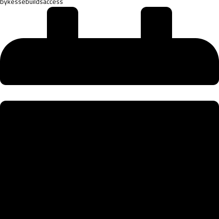
by
kessebuildsaccess