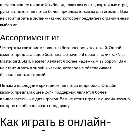
предлагающее широкий выбор иг, таких как слоты, карточные игры,
рулетка, покер, является более привлекательным для игроков. Вам
не стоит играть в онлайн-казино, которое предлагает ограниченный
выбор иг.
Ассортимент иг
Четвертым критерием является безопасность платежей. Онлайн-
казино, предлагающее безопасные payment options, таких как Visa,
Mastercard, Skrill, Neteller, является более надежным выбором. Вам
не стоит играть в онлайн-казино, которое не обеспечивает
безопасность платежей.
Пятым и последним критерием является поддержка. Онлайн-
казино, предлагающее 24/7 поддержку, является более
привлекательным для игроков. Вам не стоит играть в онлайн-казино,
которое не обеспечивает поддержку.
Как играть в онлайн-