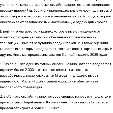
увеличение количества новых онлайн-казино, которые предлагают
игрокам широкий выбор игр и привлекательные условия для игры. В
этом обзоре мы рассмотрим топ онлайн-казино 2025 года, которые
обеспечивают безопасность и максимальную отдачу для игроков.
В рейтинге мы включили казино, которые имеют лицензию от
известных игорных комиссий, обеспечивают безопасность
транзакций и имеют репутацию среди игроков. Мы также оценили
качество игр, которые предлагают, включая слоты, карточные игры и
другие. Ниже мы представим вам топ 5 онлайн-казино 2025 года:
1. Casino X – это один из лучших онлайн-казино, которое предлагает
игрокам более 2 000 игр, включая слоты от известных
разработчиков, такие как NetEnt и Microgaming. Казино имеет
лицензию от Мальтийской игорной комиссии и обеспечивает
безопасность транзакций.
2. SlotV – это онлайн-казино, которое специализируется на слотах и
других играх с барабанами. Казино имеет лицензию от Кюрасао и
предлагает игрокам более 1 000 игр.