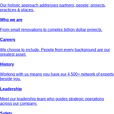
Our holistic approach addresses partners, people, projects,
practices & places.
Who we are
From small renovations to complex billion dollar projects.
Careers
We choose to include. People from every background are our
greatest asset.
History
Working with us means you have our 4,500+ network of experts
beside you.
Leadership
Meet our leadership team who guides strategic operations
across our company.
Safety