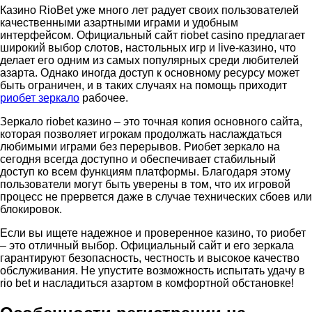
Казино RioBet уже много лет радует своих пользователей
качественными азартными играми и удобным
интерфейсом. Официальный сайт riobet casino предлагает
широкий выбор слотов, настольных игр и live-казино, что
делает его одним из самых популярных среди любителей
азарта. Однако иногда доступ к основному ресурсу может
быть ограничен, и в таких случаях на помощь приходит
риобет зеркало
рабочее.
Зеркало riobet казино – это точная копия основного сайта,
которая позволяет игрокам продолжать наслаждаться
любимыми играми без перерывов. Риобет зеркало на
сегодня всегда доступно и обеспечивает стабильный
доступ ко всем функциям платформы. Благодаря этому
пользователи могут быть уверены в том, что их игровой
процесс не прервется даже в случае технических сбоев или
блокировок.
Если вы ищете надежное и проверенное казино, то риобет
– это отличный выбор. Официальный сайт и его зеркала
гарантируют безопасность, честность и высокое качество
обслуживания. Не упустите возможность испытать удачу в
rio bet и насладиться азартом в комфортной обстановке!