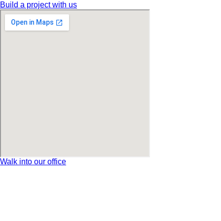
Build a project with us
Walk into our office