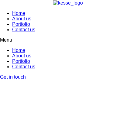
Home
About us
Portfolio
Contact us
Menu
Home
About us
Portfolio
Contact us
Get in touch