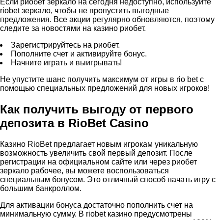
Если риобет зеркало на сегодня недоступно, используйте
riobet зеркало, чтобы не пропустить выгодные
предложения. Все акции регулярно обновляются, поэтому
следите за новостями на казино риобет.
Зарегистрируйтесь на риобет.
Пополните счет и активируйте бонус.
Начните играть и выигрывать!
Не упустите шанс получить максимум от игры в rio bet с
помощью специальных предложений для новых игроков!
Как получить выгоду от первого
депозита в RioBet Casino
Казино RioBet предлагает новым игрокам уникальную
возможность увеличить свой первый депозит. После
регистрации на официальном сайте или через риобет
зеркало рабочее, вы можете воспользоваться
специальным бонусом. Это отличный способ начать игру с
большим банкроллом.
Для активации бонуса достаточно пополнить счет на
минимальную сумму. В riobet казино предусмотрены