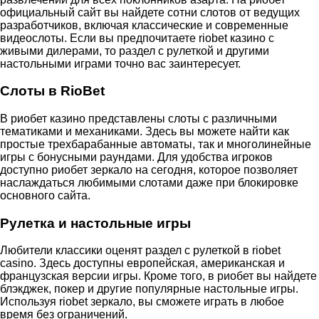
официальный сайт вы найдете сотни слотов от ведущих
разработчиков, включая классические и современные
видеослоты. Если вы предпочитаете riobet казино с
живыми дилерами, то раздел с рулеткой и другими
настольными играми точно вас заинтересует.
Слоты в RioBet
В риобет казино представлены слоты с различными
тематиками и механиками. Здесь вы можете найти как
простые трехбарабанные автоматы, так и многолинейные
игры с бонусными раундами. Для удобства игроков
доступно риобет зеркало на сегодня, которое позволяет
наслаждаться любимыми слотами даже при блокировке
основного сайта.
Рулетка и настольные игры
Любители классики оценят раздел с рулеткой в riobet
casino. Здесь доступны европейская, американская и
французская версии игры. Кроме того, в риобет вы найдете
блэкджек, покер и другие популярные настольные игры.
Используя riobet зеркало, вы сможете играть в любое
время без ограничений.