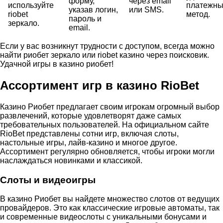
форму,
через email
используйте
платежн
указав логин,
или SMS.
riobet
метод.
пароль и
зеркало.
email.
Если у вас возникнут трудности с доступом, всегда можно
найти риобет зеркало или riobet казино через поисковик.
Удачной игры в казино риобет!
Ассортимент игр в казино RioBet
Казино Риобет предлагает своим игрокам огромный выбор
развлечений, которые удовлетворят даже самых
требовательных пользователей. На официальном сайте
RioBet представлены сотни игр, включая слоты,
настольные игры, лайв-казино и многое другое.
Ассортимент регулярно обновляется, чтобы игроки могли
наслаждаться новинками и классикой.
Слоты и видеоигры
В казино Риобет вы найдете множество слотов от ведущих
провайдеров. Это как классические игровые автоматы, так
и современные видеослоты с уникальными бонусами и