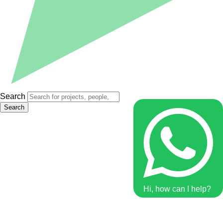
Search
Search
Hi, how can I help?