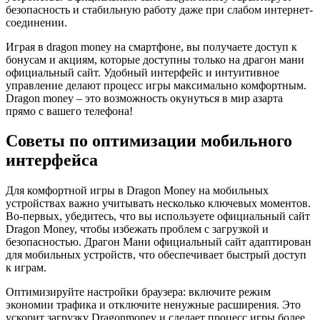
безопасность и стабильную работу даже при слабом интернет-
соединении.
Играя в dragon money на смартфоне, вы получаете доступ к
бонусам и акциям, которые доступны только на драгон мани
официальный сайт. Удобный интерфейс и интуитивное
управление делают процесс игры максимально комфортным.
Dragon money – это возможность окунуться в мир азарта
прямо с вашего телефона!
Советы по оптимизации мобильного
интерфейса
Для комфортной игры в Dragon Money на мобильных
устройствах важно учитывать несколько ключевых моментов.
Во-первых, убедитесь, что вы используете официальный сайт
Dragon Money, чтобы избежать проблем с загрузкой и
безопасностью. Драгон Мани официальный сайт адаптирован
для мобильных устройств, что обеспечивает быстрый доступ
к играм.
Оптимизируйте настройки браузера: включите режим
экономии трафика и отключите ненужные расширения. Это
ускорит загрузку Dragonmoney и сделает процесс игры более