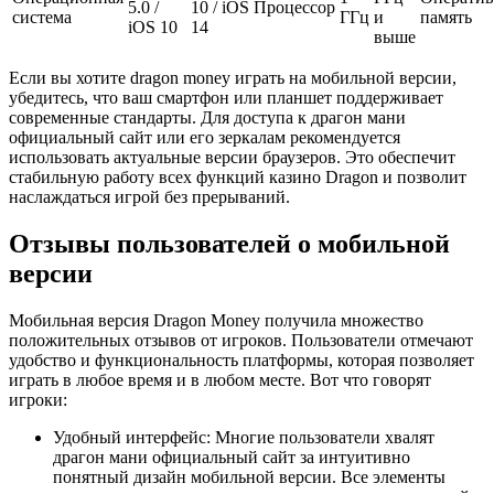
5.0 /
10 / iOS
Процессор
система
ГГц
и
память
iOS 10
14
выше
Если вы хотите dragon money играть на мобильной версии,
убедитесь, что ваш смартфон или планшет поддерживает
современные стандарты. Для доступа к драгон мани
официальный сайт или его зеркалам рекомендуется
использовать актуальные версии браузеров. Это обеспечит
стабильную работу всех функций казино Dragon и позволит
наслаждаться игрой без прерываний.
Отзывы пользователей о мобильной
версии
Мобильная версия Dragon Money получила множество
положительных отзывов от игроков. Пользователи отмечают
удобство и функциональность платформы, которая позволяет
играть в любое время и в любом месте. Вот что говорят
игроки:
Удобный интерфейс: Многие пользователи хвалят
драгон мани официальный сайт за интуитивно
понятный дизайн мобильной версии. Все элементы