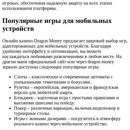
игроках, обеспечивая надежную защиту на всех этапах
использования платформы.
Популярные игры для мобильных
устройств
Онлайн казино Dragon Money предлагает широкий выбор игр,
адаптированных для мобильных устройств. Благодаря
удобному интерфейсу и оптимизации, вы можете
наслаждаться любимыми развлечениями в любом месте. На
драгон мани официальный сайт или через dragon money
зеркало доступны следующие популярные игры:
Слоты – классические и современные автоматы с
уникальными тематиками и бонусами.
Рулетка – европейская, американская и французская
версии для любителей азарта.
Блэкджек – карточная игра с простыми правилами и
высокими шансами на победу.
Покер – различные вариации, включая видеопокер и
турнирные столы.
Игры с живыми дилерами – погрузитесь в атмосферу
реального казино через мобильное устройство.