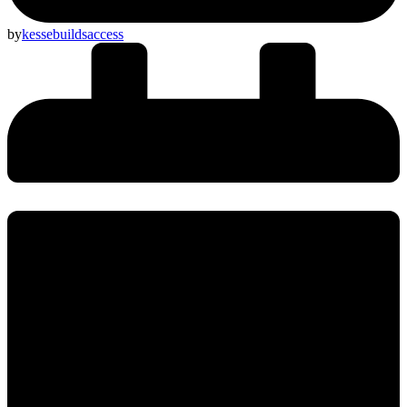
by
kessebuildsaccess