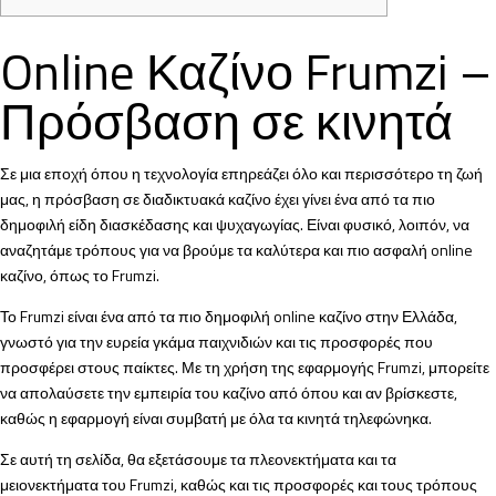
Online Καζίνο Frumzi –
Πρόσβαση σε κινητά
Σε μια εποχή όπου η τεχνολογία επηρεάζει όλο και περισσότερο τη ζωή
μας, η πρόσβαση σε διαδικτυακά καζίνο έχει γίνει ένα από τα πιο
δημοφιλή είδη διασκέδασης και ψυχαγωγίας. Είναι φυσικό, λοιπόν, να
αναζητάμε τρόπους για να βρούμε τα καλύτερα και πιο ασφαλή online
καζίνο, όπως το Frumzi.
Το Frumzi είναι ένα από τα πιο δημοφιλή online καζίνο στην Ελλάδα,
γνωστό για την ευρεία γκάμα παιχνιδιών και τις προσφορές που
προσφέρει στους παίκτες. Με τη χρήση της εφαρμογής Frumzi, μπορείτε
να απολαύσετε την εμπειρία του καζίνο από όπου και αν βρίσκεστε,
καθώς η εφαρμογή είναι συμβατή με όλα τα κινητά τηλεφώνηκα.
Σε αυτή τη σελίδα, θα εξετάσουμε τα πλεονεκτήματα και τα
μειονεκτήματα του Frumzi, καθώς και τις προσφορές και τους τρόπους