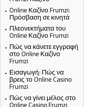
Online Καζίνο Frumzi:
Πρόσβαση σε κινητά
Πλεονεκτήματα του
Online Καζίνο Frumzi
Πώς να κάνετε εγγραφή
στο Online Καζίνο
Frumzi
Εισαγωγή: Πώς να
βρεις το Online Casino
Frumzi
Πώς να γίνει μέλος στο
Online Casino Frumzi