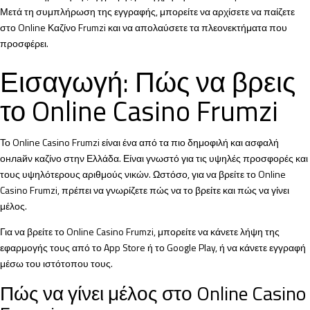
Μετά τη συμπλήρωση της εγγραφής, μπορείτε να αρχίσετε να παίζετε
στο Online Καζίνο Frumzi και να απολαύσετε τα πλεονεκτήματα που
προσφέρει.
Εισαγωγή: Πώς να βρεις
το Online Casino Frumzi
Το Online Casino Frumzi είναι ένα από τα πιο δημοφιλή και ασφαλή
онлайν καζίνο στην Ελλάδα. Είναι γνωστό για τις υψηλές προσφορές και
τους υψηλότερους αριθμούς νικών. Ωστόσο, για να βρείτε το Online
Casino Frumzi, πρέπει να γνωρίζετε πώς να το βρείτε και πώς να γίνει
μέλος.
Για να βρείτε το Online Casino Frumzi, μπορείτε να κάνετε λήψη της
εφαρμογής τους από το App Store ή το Google Play, ή να κάνετε εγγραφή
μέσω του ιστότοπου τους.
Πώς να γίνει μέλος στο Online Casino