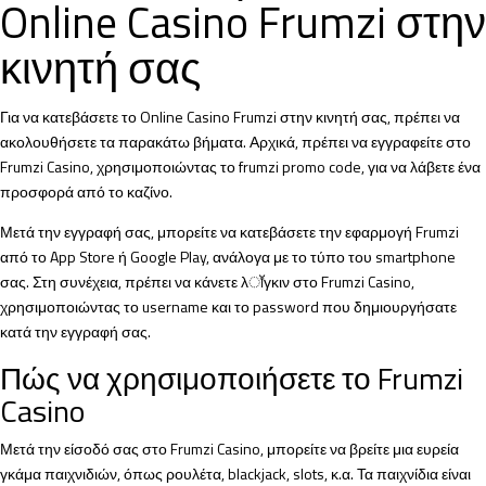
Online Casino Frumzi στην
κινητή σας
Για να κατεβάσετε το Online Casino Frumzi στην κινητή σας, πρέπει να
ακολουθήσετε τα παρακάτω βήματα. Αρχικά, πρέπει να εγγραφείτε στο
Frumzi Casino, χρησιμοποιώντας το frumzi promo code, για να λάβετε ένα
προσφορά από το καζίνο.
Μετά την εγγραφή σας, μπορείτε να κατεβάσετε την εφαρμογή Frumzi
από το App Store ή Google Play, ανάλογα με το τύπο του smartphone
σας. Στη συνέχεια, πρέπει να κάνετε λॉγκιν στο Frumzi Casino,
χρησιμοποιώντας το username και το password που δημιουργήσατε
κατά την εγγραφή σας.
Πώς να χρησιμοποιήσετε το Frumzi
Casino
Μετά την είσοδό σας στο Frumzi Casino, μπορείτε να βρείτε μια ευρεία
γκάμα παιχνιδιών, όπως ρουλέτα, blackjack, slots, κ.α. Τα παιχνίδια είναι