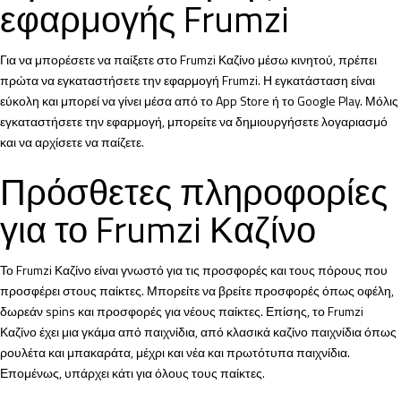
εφαρμογής Frumzi
Για να μπορέσετε να παίξετε στο Frumzi Καζίνο μέσω κινητού, πρέπει
πρώτα να εγκαταστήσετε την εφαρμογή Frumzi. Η εγκατάσταση είναι
εύκολη και μπορεί να γίνει μέσα από το App Store ή το Google Play. Μόλις
εγκαταστήσετε την εφαρμογή, μπορείτε να δημιουργήσετε λογαριασμό
και να αρχίσετε να παίζετε.
Πρόσθετες πληροφορίες
για το Frumzi Καζίνο
Το Frumzi Καζίνο είναι γνωστό για τις προσφορές και τους πόρους που
προσφέρει στους παίκτες. Μπορείτε να βρείτε προσφορές όπως οφέλη,
δωρεάν spins και προσφορές για νέους παίκτες. Επίσης, το Frumzi
Καζίνο έχει μια γκάμα από παιχνίδια, από κλασικά καζίνο παιχνίδια όπως
ρουλέτα και μπακαράτα, μέχρι και νέα και πρωτότυπα παιχνίδια.
Επομένως, υπάρχει κάτι για όλους τους παίκτες.