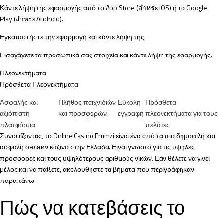
Κάντε λήψη της εφαρμογής από το App Store (สำหรε iOS) ή το Google
Play (สำหรε Android).
Εγκαταστήστε την εφαρμογή και κάντε λήψη της.
Εισαγάγετε τα προσωπικά σας στοιχεία και κάντε λήψη της εφαρμογής.
Πλεονεκτήματα
Πρόσθετα Πλεονεκτήματα
Ασφαλής και
Πλήθος παιχνιδιών
Εύκολη
Πρόσθετα
αξιόπιστη
και προσφορών
εγγραφή
πλεονεκτήματα για τους
πλατφόρμα
πελάτες
Συνοψίζοντας, το Online Casino Frumzi είναι ένα από τα πιο δημοφιλή και
ασφαλή онлайν καζίνο στην Ελλάδα. Είναι γνωστό για τις υψηλές
προσφορές και τους υψηλότερους αριθμούς νικών. Εάν θέλετε να γίνει
μέλος και να παίξετε, ακολουθήστε τα βήματα που περιγράφηκαν
παραπάνω.
Πώς να κατεβάσεις το