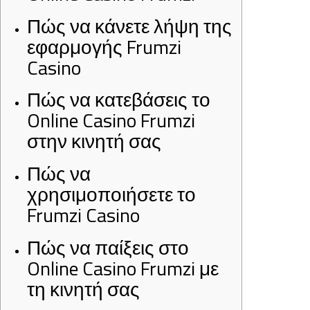
Πώς να κάνετε λήψη της
εφαρμογής Frumzi
Casino
Πώς να κατεβάσεις το
Online Casino Frumzi
στην κινητή σας
Πώς να
χρησιμοποιήσετε το
Frumzi Casino
Πώς να παίξεις στο
Online Casino Frumzi με
τη κινητή σας