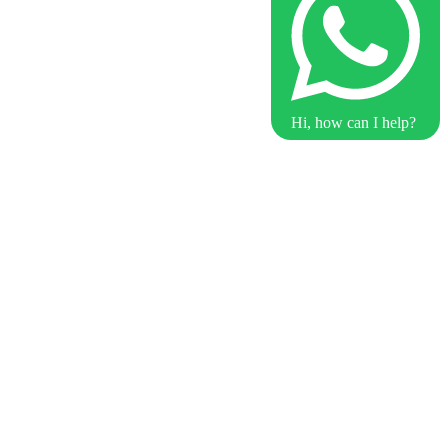
Hi, how can I help?