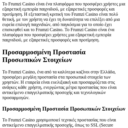
Το Frumzi Casino είναι ένα πλατφόρμα που προσφέρει χρήστες μια
εξαιρετική εμπειρία παιχνιδιού, με εξαιρετικές προσφορές και
προτίμηση. Η εξεταστική κριτική του Frumzi Casino είναι πολύ
θετική, με τον χρήστη να έχει τη δυνατότητα να επιλέξει από μια
ευρεία επιλογή παιχνιδιών, από παγκόσμια για το οποίο έχει
επισκεφθεί και το Frumzi Casino. Το Frumzi Casino είναι ένα
πλατφόρμα που προσφέρει χρήστες μια εξαιρετική εμπειρία
παιχνιδιού, με εξαιρετικές προσφορές και προτίμηση.
Προσαρμοσμένη Προστασία
Προσωπικών Στοιχείων
Το Frumzi Casino, ένα από τα καλύτερα καζίνοι στην Ελλάδα,
προσφέρει μεγάλη προστασία στα προσωπικά στοιχεία των
χρηστών. Η εταιρεία είναι ευελιξιακή και προσαρμόζεται στις
ανάγκες κάθε χρήστη, ενεργώντας μέτρα προστασίας που είναι
αντικείμενο επαγγελματικής προσοχής και τεχνολογικών
προσαρμογών.
Προσαρμοσμένη Προστασία Προσωπικών Στοιχείων
Το Frumzi Casino χρησιμοποιεί τεχνικές προστασίας που είναι
αντικείμενο επαγγελματικής προσοχής, όπως το SSL (Secure