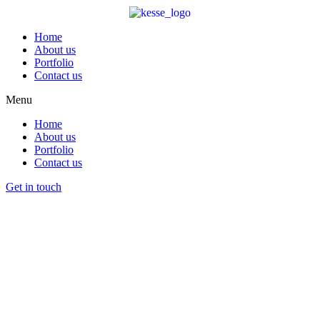
Home
About us
Portfolio
Contact us
Menu
Home
About us
Portfolio
Contact us
Get in touch