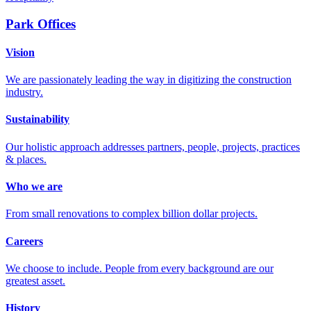
Park Offices
Vision
We are passionately leading the way in digitizing the construction
industry.
Sustainability
Our holistic approach addresses partners, people, projects, practices
& places.
Who we are
From small renovations to complex billion dollar projects.
Careers
We choose to include. People from every background are our
greatest asset.
History