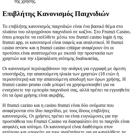
της χρήσης.
Επιβλήτης Κανονισμός Παιχνιδιών
Το επιβλήτης κανονισμός παιχνιδιών είναι ένα βασικό θέμα στο
πλαίσιο του ολιγοχρόνιου παιχνιδιού σε καζίνο. Στο Frumzi Casino,
όπου μπορείτε να εισέλθετε μέσω του frumzi casino login ή της
frumzi app, οι κανονισμοί είναι σαφείς και αναλυτικοί. Η frumzi
casino review και η frumzi casino critique αναφέρουν ότι οι
προτύποι είναι αναπτυγμένοι με σκοπό την προστασία των
χρηστών και την εξασφάλιση ισότιμης διαδικασίας.
Οι κανονισμοί περιλαμβάνουν την ανάγκη για εγγραφή με άμεση
υποστήριξη, την απαιτούμενη ηλικία των χρηστών (18 ετών ή
περισσότερα) και την απαιτούμενη αποδοχή των όρων χρήσης. Η
frumzi casino promo code μπορεί να χρησιμοποιηθεί για να
ενισχύσετε την εμπειρία παιχνιδιού σας, αλλά πρέπει να εγγυηθείτε
ότι τα όρια χρήσης είναι ακριβής.
Η frumzi cazino και η casino frumzi είναι δύο ονόματα που
αναφέρονται στο ίδιο παιχνίδιο, με τους ίδιους επιβλήτες
κανονισμούς. Οι χρήστες πρέπει να είναι ευγνώμονες για την
προσπάθεια του Frumzi Casino να διασφαλίσει ότι το παιχνίδι είναι
ασφαλές και ισότιμο. Οι κανονισμοί είναι διαθέσιμοι στον
ιστότοπο και μπορείτε να τους αναζητήσετε για να καταλάβετε τις