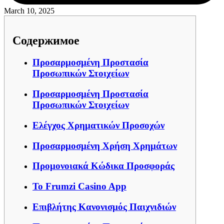
March 10, 2025
Содержимое
Προσαρμοσμένη Προστασία
Προσωπικών Στοιχείων
Προσαρμοσμένη Προστασία
Προσωπικών Στοιχείων
Ελέγχος Χρηματικών Προσοχών
Προσαρμοσμένη Χρήση Χρημάτων
Προμονοιακά Κώδικα Προσφοράς
Το Frumzi Casino App
Επιβλήτης Κανονισμός Παιχνιδιών