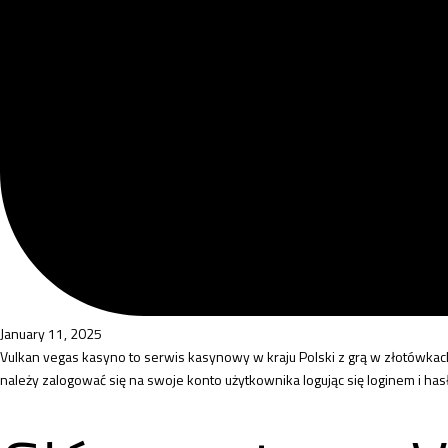
January 11, 2025
Vulkan vegas kasyno to serwis kasynowy w kraju Polski z grą w złotówkach
należy zalogować się na swoje konto użytkownika logując się loginem i 