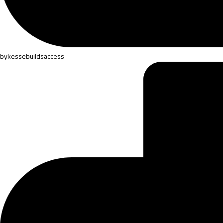
by
kessebuildsaccess