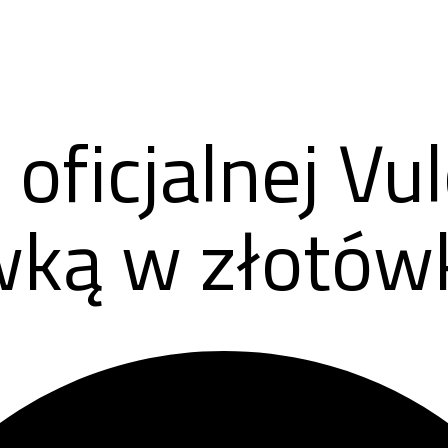
 oficjalnej V
ywką w złotów