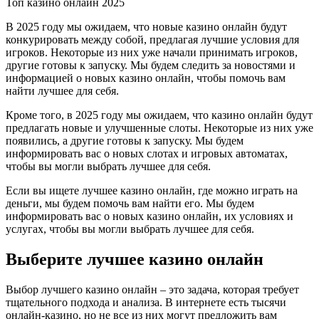
Топ казино онлайн 2025
В 2025 году мы ожидаем, что новые казино онлайн будут
конкурировать между собой, предлагая лучшие условия для
игроков. Некоторые из них уже начали принимать игроков,
другие готовы к запуску. Мы будем следить за новостями и
информацией о новых казино онлайн, чтобы помочь вам
найти лучшее для себя.
Кроме того, в 2025 году мы ожидаем, что казино онлайн будут
предлагать новые и улучшенные слоты. Некоторые из них уже
появились, а другие готовы к запуску. Мы будем
информировать вас о новых слотах и игровых автоматах,
чтобы вы могли выбрать лучшее для себя.
Если вы ищете лучшее казино онлайн, где можно играть на
деньги, мы будем помочь вам найти его. Мы будем
информировать вас о новых казино онлайн, их условиях и
услугах, чтобы вы могли выбрать лучшее для себя.
Выберите лучшее казино онлайн
Выбор лучшего казино онлайн – это задача, которая требует
тщательного подхода и анализа. В интернете есть тысячи
онлайн-казино, но не все из них могут предложить вам