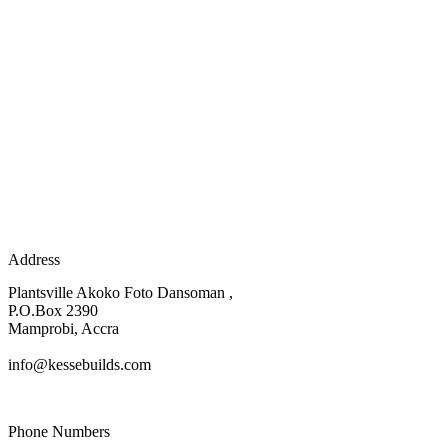
Address
Plantsville Akoko Foto Dansoman ,
P.O.Box 2390
Mamprobi, Accra
info@kessebuilds.com
Phone Numbers