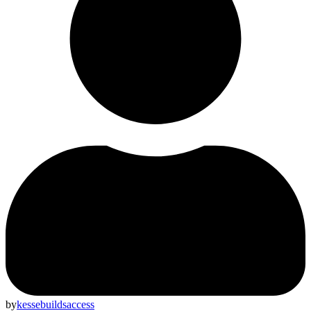
by
kessebuildsaccess