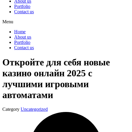
About us
Portfolio
Contact us
Menu
Home
About us
Portfolio
Contact us
Откройте для себя новые
казино онлайн 2025 с
лучшими игровыми
автоматами
Category
Uncategorized