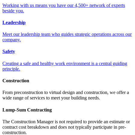
Working with us means you have our 4,500+ network of experts
beside you.
Leadership
Meet our leadership team who guides strategic operations across our
company.
Safety
Creating a safe and healthy work environment is a central guiding
principle.
Construction
From preconstruction to virtual design and construction, we offer a
wide range of services to meet your building needs.
Lump-Sum Contracting
The Construction Manager is not required to provide an estimate or
contract cost breakdown and does not typically participate in pre-
construction.