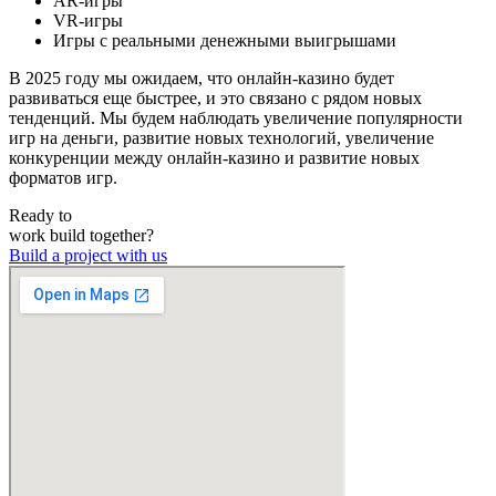
AR-игры
VR-игры
Игры с реальными денежными выигрышами
В 2025 году мы ожидаем, что онлайн-казино будет
развиваться еще быстрее, и это связано с рядом новых
тенденций. Мы будем наблюдать увеличение популярности
игр на деньги, развитие новых технологий, увеличение
конкуренции между онлайн-казино и развитие новых
форматов игр.
Ready to
work
build
together?
Build a project with us