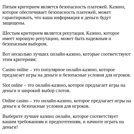
Пятым критерием является безопасность платежей. Казино,
которое обеспечивает безопасность платежей, может
гарантировать, что ваша информация и деньги будут
защищены.
Шестым критерием является репутация. Казино, которое
имеет хорошую репутацию, может быть надежным и
безопасным выбором.
Вот несколько лучших онлайн-казино, которые соответствуют
этим критериям:
Casino online – это популярное онлайн-казино, которое
предлагает игры на деньги и безопасные условия для игроков.
Slot online – это онлайн-казино, которое предлагает игры на
деньги и широкий выбор слотов.
Online casino – это онлайн-казино, которое предлагает игры на
деньги и безопасные условия для игроков.
Выберите лучшее казино онлайн, которое соответствует
вашим требованиям и предпочтениям, и начните играть на
деньги!