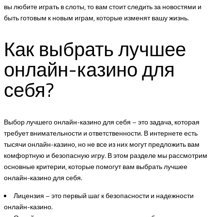
вы любите играть в слоты, то вам стоит следить за новостями и
быть готовым к новым играм, которые изменят вашу жизнь.
Как выбрать лучшее
онлайн-казино для
себя?
Выбор лучшего онлайн-казино для себя – это задача, которая
требует внимательности и ответственности. В интернете есть
тысячи онлайн-казино, но не все из них могут предложить вам
комфортную и безопасную игру. В этом разделе мы рассмотрим
основные критерии, которые помогут вам выбрать лучшее
онлайн-казино для себя.
Лицензия – это первый шаг к безопасности и надежности
онлайн-казино.