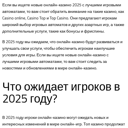
Если вы ищете новые онлайн-казино 2025 с лучшими игровыми
автоматами, то вам стоит обратить внимание на такие казино, как
Casino online, Casino Top и Top Casino. Они предлагают игрокам
широкий выбор игровых автоматов и других азартных игр, а также
дополнительные услуги, такие как бонусы и фриспины.
В 2025 году мы ожидаем, что онлайн-казино будут развиваться и
улучшать свои услуги, чтобы обеспечить игрокам наилучшие
условия для игры. Если вы ищете новые онлайн-казино с
лучшими игровыми автоматами, то вам стоит следить за
новостями и обновлениями в мире онлайн-казино.
Что ожидает игроков в
2025 году?
В 2025 году игроки онлайн-казино могут ожидать новых и
интересных изменений в мире онлайн-игр. Топ казино продолжат