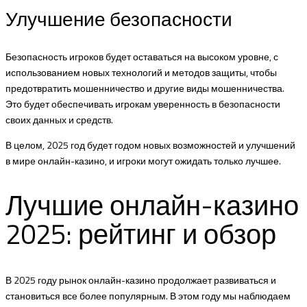
Улучшение безопасности
Безопасность игроков будет оставаться на высоком уровне, с
использованием новых технологий и методов защиты, чтобы
предотвратить мошенничество и другие виды мошенничества.
Это будет обеспечивать игрокам уверенность в безопасности
своих данных и средств.
В целом, 2025 год будет годом новых возможностей и улучшений
в мире онлайн-казино, и игроки могут ожидать только лучшее.
Лучшие онлайн-казино
2025: рейтинг и обзор
В 2025 году рынок онлайн-казино продолжает развиваться и
становиться все более популярным. В этом году мы наблюдаем