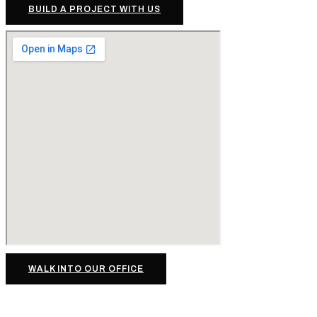
BUILD A PROJECT WITH US
WALK INTO OUR OFFICE