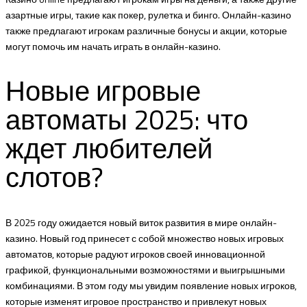
азартные игры, такие как покер, рулетка и бинго. Онлайн-казино
также предлагают игрокам различные бонусы и акции, которые
могут помочь им начать играть в онлайн-казино.
Новые игровые
автоматы 2025: что
ждет любителей
слотов?
В 2025 году ожидается новый виток развития в мире онлайн-
казино. Новый год принесет с собой множество новых игровых
автоматов, которые радуют игроков своей инновационной
графикой, функциональными возможностями и выигрышными
комбинациями. В этом году мы увидим появление новых игроков,
которые изменят игровое пространство и привлекут новых