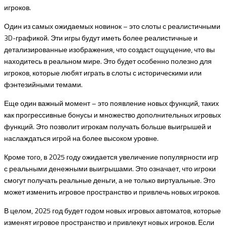
игроков.
Один из самых ожидаемых новинок – это слоты с реалистичными
3D-графикой. Эти игры будут иметь более реалистичные и
детализированные изображения, что создаст ощущение, что вы
находитесь в реальном мире. Это будет особенно полезно для
игроков, которые любят играть в слоты с историческими или
фэнтезийными темами.
Еще один важный момент – это появление новых функций, таких
как прогрессивные бонусы и множество дополнительных игровых
функций. Это позволит игрокам получать больше выигрышей и
наслаждаться игрой на более высоком уровне.
Кроме того, в 2025 году ожидается увеличение популярности игр
с реальными денежными выигрышами. Это означает, что игроки
смогут получать реальные деньги, а не только виртуальные. Это
может изменить игровое пространство и привлечь новых игроков.
В целом, 2025 год будет годом новых игровых автоматов, которые
изменят игровое пространство и привлекут новых игроков. Если