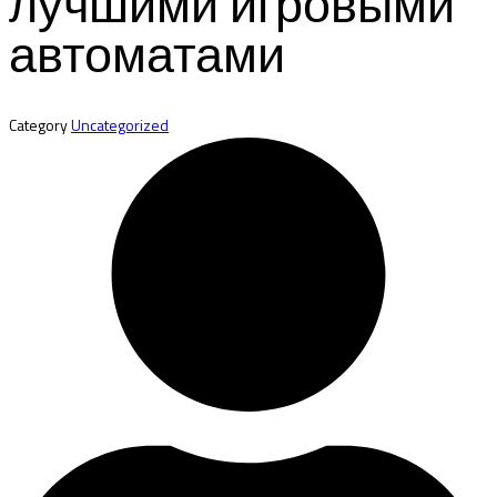
лучшими игровыми
автоматами
Category
Uncategorized