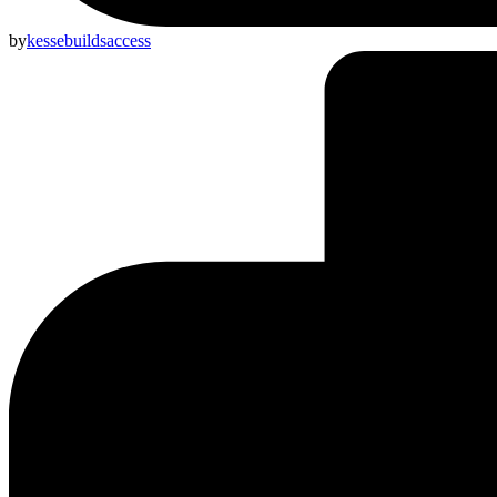
by
kessebuildsaccess