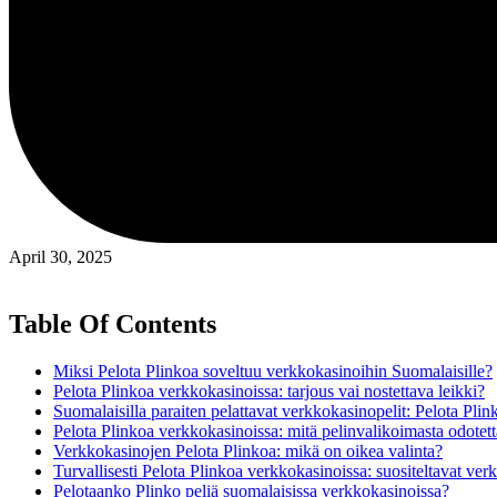
April 30, 2025
Table Of Contents
Miksi Pelota Plinkoa soveltuu verkkokasinoihin Suomalaisille?
Pelota Plinkoa verkkokasinoissa: tarjous vai nostettava leikki?
Suomalaisilla paraiten pelattavat verkkokasinopelit: Pelota Pli
Pelota Plinkoa verkkokasinoissa: mitä pelinvalikoimasta odotet
Verkkokasinojen Pelota Plinkoa: mikä on oikea valinta?
Turvallisesti Pelota Plinkoa verkkokasinoissa: suositeltavat ver
Pelotaanko Plinko peliä suomalaisissa verkkokasinoissa?