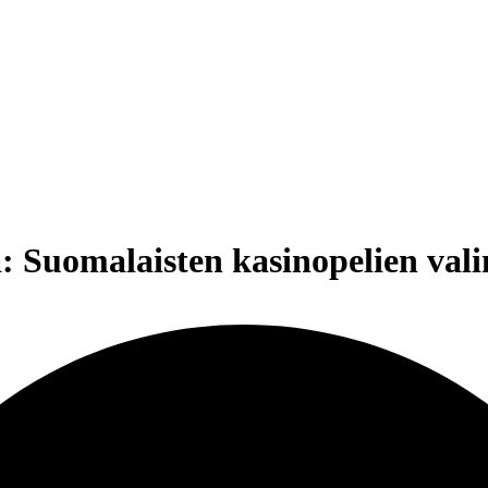
: Suomalaisten kasinopelien vali