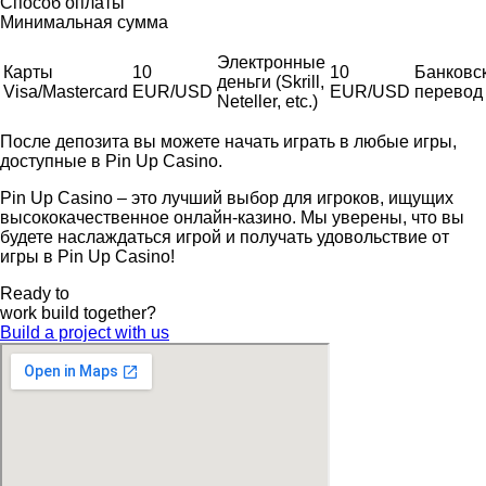
Способ оплаты
Минимальная сумма
Электронные
Карты
10
10
Банковс
деньги (Skrill,
Visa/Mastercard
EUR/USD
EUR/USD
перевод
Neteller, etc.)
После депозита вы можете начать играть в любые игры,
доступные в Pin Up Casino.
Pin Up Casino – это лучший выбор для игроков, ищущих
высококачественное онлайн-казино. Мы уверены, что вы
будете наслаждаться игрой и получать удовольствие от
игры в Pin Up Casino!
Ready to
work
build
together?
Build a project with us