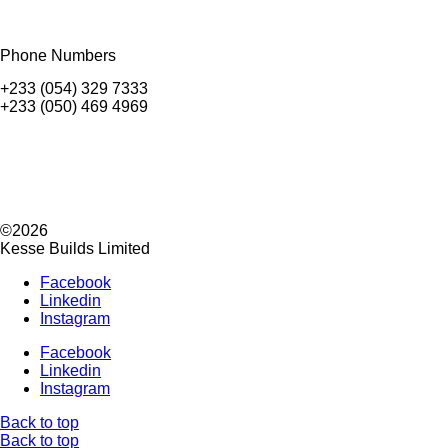
Phone Numbers
+233 (054) 329 7333
+233 (050) 469 4969
©2026
Kesse Builds Limited
Facebook
Linkedin
Instagram
Facebook
Linkedin
Instagram
Back to top
Back to top