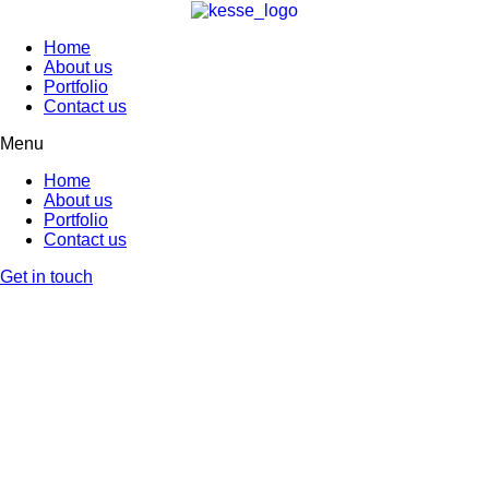
Home
About us
Portfolio
Contact us
Menu
Home
About us
Portfolio
Contact us
Get in touch