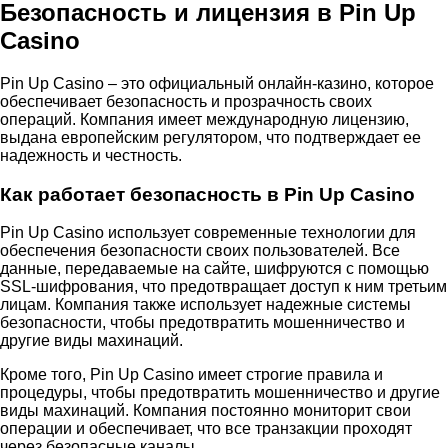
Безопасность и лицензия в Pin Up
Casino
Pin Up Casino – это официальный онлайн-казино, которое
обеспечивает безопасность и прозрачность своих
операций. Компания имеет международную лицензию,
выдана европейским регулятором, что подтверждает ее
надежность и честность.
Как работает безопасность в Pin Up Casino
Pin Up Casino использует современные технологии для
обеспечения безопасности своих пользователей. Все
данные, передаваемые на сайте, шифруются с помощью
SSL-шифрования, что предотвращает доступ к ним третьим
лицам. Компания также использует надежные системы
безопасности, чтобы предотвратить мошенничество и
другие виды махинаций.
Кроме того, Pin Up Casino имеет строгие правила и
процедуры, чтобы предотвратить мошенничество и другие
виды махинаций. Компания постоянно мониторит свои
операции и обеспечивает, что все транзакции проходят
через безопасные каналы.