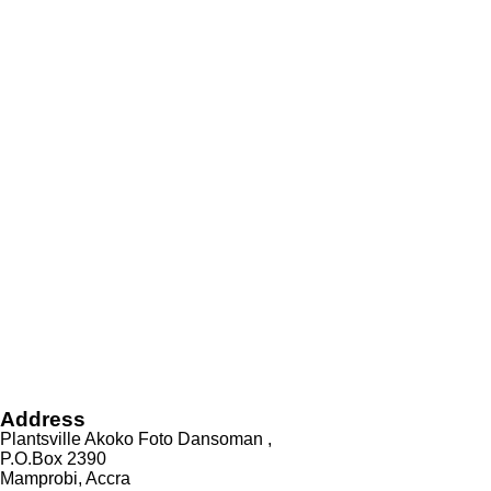
Address
Plantsville Akoko Foto Dansoman ,
P.O.Box 2390
Mamprobi, Accra