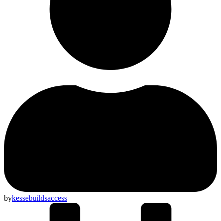
by
kessebuildsaccess