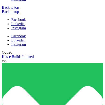
Back to top
Back to top
Facebook
Linkedin
Instagram
Facebook
Linkedin
Instagram
©2026
Kesse Builds Limited
top