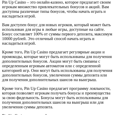
Pin Up Casino – это онлайн-казино, которое предлагает своим
игрокам множество привлекательных бонусов и акций. Вам
доступны различные типы бонусов, чтобы начать играть и
насладиться игрой.
Вам доступен бонус для новых игроков, который может быть
использован для игры в любые игры, доступные на сайте.
Бонус составляет 100% от суммы первого депозита, максимум
10000 рублей. Это отличный способ начать играть и
насладиться игрой.
Кроме того, Pin Up Casino предлагает регулярные акции и
промокоды, которые могут быть использованы для получения
дополнительных бонусов. Акции могут быть связаны с
определенным игровым автоматом или с определенной
категорией игр. Они могут быть использованы для получения
дополнительных бонусов, увеличения суммы депозита или
для получения дополнительных шансов на выигрыш.
Кроме того, Pin Up Casino предлагает программу лояльности,
которая позволяет игрокам получать бонусы и преимущества
за свою фидельность. Бонусы могут быть использованы для
получения дополнительных шансов на выигрыш или для
увеличения суммы депозита.