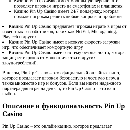
Казино Pin Up Casino имеет мобильную версию, что
позволяет игрокам играть на смартфонах и планшетах.
Казино Pin Up Casino имеет 24/7 поддержку, которая
поможет игрокам решить любые вопросы и проблемы.
Казино Pin Up Casino предлагает игрокам играть в игры от
известных разработчиков, таких как NetEnt, Microgaming,
Playtech и других.
Казино Pin Up Casino имеет высокую скорость загрузки
игр, что обеспечивает комфортную игру.
Казино Pin Up Casino имеет систему безопасности, которая
защищает игроков от мошенничества и других
злоупотреблений.
В целом, Pin Up Casino – это официальный онлайн-казино,
которое предлагает игрокам безопасную и честную игру, а
также множество игр и бонусов. Если вы ищете надежного
партнера для игры на деньги, то Pin Up Casino – это ваш
выбор.
Описание и функциональность Pin Up
Casino
Pin Up Casino – это онлайн-казино, которое предлагает