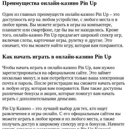
Преимущества онлайн-казино Pin Up
Один из главных преимуществ онлайн-казино Pin Up – это
доступность игр на любом устройстве, с любого места и в
любое время. Вы можете играть в игры на компьютере,
планшете или смартфоне, где бы вы не находились. Кроме
того, онлайн-казино Pin Up предлагает широкий спектр игр,
включая слоты, карточные игры, рулетку и другие. Это
означает, что вы можете найти игру, которая вам понравится.
Как начать играть в онлайн-казино Pin Up
Чтобы начать играть в онлайн-казино Pin Up, вам нужно
зарегистрироваться на официальном сайте. Это займет
несколько минут, и вам потребуется только ваша электронная
почта и пароль. После регистрации вы сможете начать играть
в любую игру, которая вам понравится. Вам также доступны
различные бонусы и акции, которые помогут вам начать
играть с дополнительными деньгами.
Pin Up Казино – это лучший выбор для тех, кто ищет
развлечения и игры онлайн. С его официальным сайтом вы
можете играть в любое время и из любого места, а также
получать доступ к широкому спектру игр и бонусов. Начните