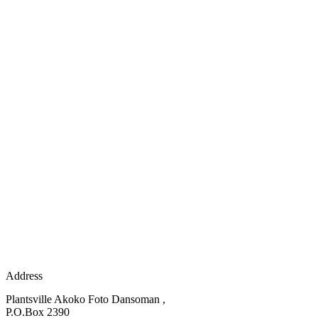
Address
Plantsville Akoko Foto Dansoman ,
P.O.Box 2390