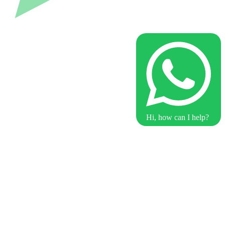
Hi, how can I help?