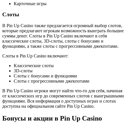
Карточные игры
Слоты
В Pin Up Casino также предлагается огромный выбор слотов,
которые предлагают игрокам возможность выиграть большие
суммы денег. Слоты в Pin Up Casino включают в себя
классические слоты, 3D-слоты, слоты с бонусами и
функциями, а также слоты с прогрессивными джекпотами.
Слоты в Pin Up Casino включают:
Классические слоты
3D-слоты
Слоты с бонусами и функциями
Слоты с прогрессивными джекпотами
В Pin Up Casino игроки могут найти что-то для себя, начиная
от классических игр до современных слотов с выигрышными
функциями. Вся информация о доступных играх и слотах
доступна на официальном сайте Pin Up Casino.
Бонусы и акции в Pin Up Casino