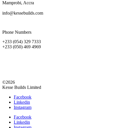
Mamprobi, Accra
info@kessebuilds.com
Phone Numbers
+233 (054) 329 7333
+233 (050) 469 4969
©2026
Kesse Builds Limited
Facebook
Linkedin
Instagram
Facebook
Linkedin
Instagram