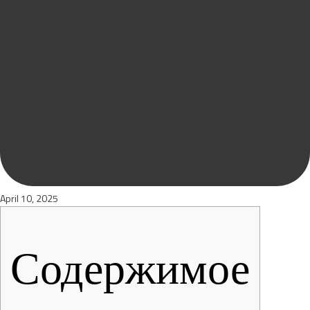
April 10, 2025
Содержимое