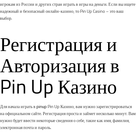
игрокам из России и других стран играть в игры на деньги. Если вы ищете
надежный и безопасный онлайн-казино, то Pin Up Casino – это ваш
выбор.
Регистрация и
Авторизация в
Pin Up Казино
Для начала играть в
pinup
Pin Up Казино, вам нужно зарегистрироваться
на официальном сайте. Регистрация проста и займет несколько минут. Вам
нужно будет ввести некоторые сведения о себе, такие как имя, фамилия,
электронная почта и пароль.