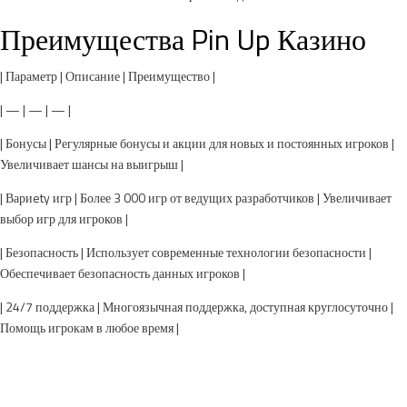
Преимущества Pin Up Казино
| Параметр | Описание | Преимущество |
| — | — | — |
| Бонусы | Регулярные бонусы и акции для новых и постоянных игроков |
Увеличивает шансы на выигрыш |
| Вариety игр | Более 3 000 игр от ведущих разработчиков | Увеличивает
выбор игр для игроков |
| Безопасность | Использует современные технологии безопасности |
Обеспечивает безопасность данных игроков |
| 24/7 поддержка | Многоязычная поддержка, доступная круглосуточно |
Помощь игрокам в любое время |