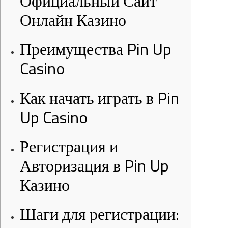
Официальный Сайт
Онлайн Казино
Преимущества Pin Up
Casino
Как начать играть в Pin
Up Casino
Регистрация и
Авторизация в Pin Up
Казино
Шаги для регистрации: