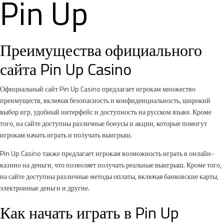
Pin Up
Преимущества официального
сайта Pin Up Casino
Официальный сайт Pin Up Casino предлагает игрокам множество
преимуществ, включая безопасность и конфиденциальность, широкий
выбор игр, удобный интерфейс и доступность на русском языке. Кроме
того, на сайте доступны различные бонусы и акции, которые помогут
игрокам начать играть и получать выигрыш.
Pin Up Casino также предлагает игрокам возможность играть в онлайн-
казино на деньги, что позволяет получать реальные выигрыш. Кроме того,
на сайте доступны различные методы оплаты, включая банковские карты,
электронные деньги и другие.
Как начать играть в Pin Up