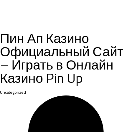
CONTA
Пин Ап Казино
Официальный Сайт
– Играть в Онлайн
Казино Pin Up
Category
Uncategorized