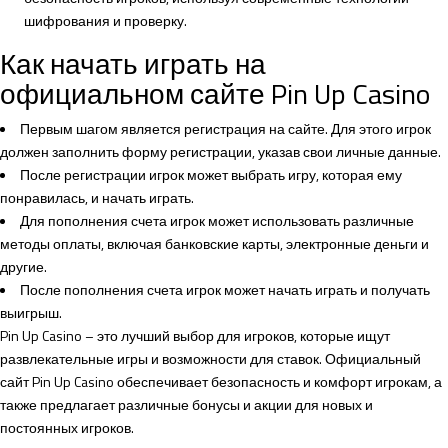
шифрования и проверку.
Как начать играть на
официальном сайте Pin Up Casino
Первым шагом является регистрация на сайте. Для этого игрок
должен заполнить форму регистрации, указав свои личные данные.
После регистрации игрок может выбрать игру, которая ему
понравилась, и начать играть.
Для пополнения счета игрок может использовать различные
методы оплаты, включая банковские карты, электронные деньги и
другие.
После пополнения счета игрок может начать играть и получать
выигрыш.
Pin Up Casino – это лучший выбор для игроков, которые ищут
развлекательные игры и возможности для ставок. Официальный
сайт Pin Up Casino обеспечивает безопасность и комфорт игрокам, а
также предлагает различные бонусы и акции для новых и
постоянных игроков.