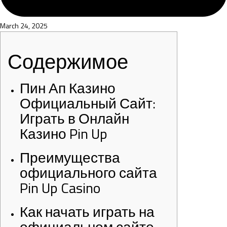
March 24, 2025
Содержимое
Пин Ап Казино
Официальный Сайт:
Играть в Онлайн
Казино Pin Up
Преимущества
официального сайта
Pin Up Casino
Как начать играть на
официальном сайте