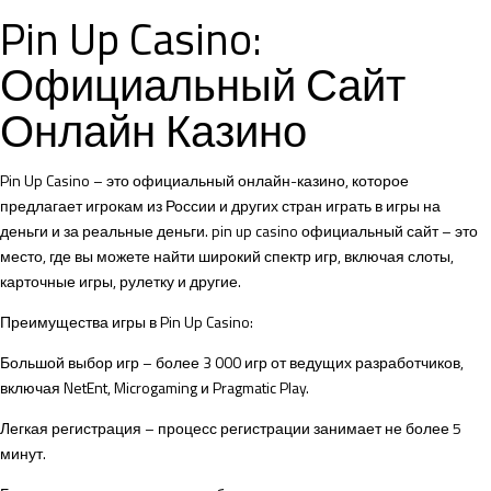
Pin Up Casino:
Официальный Сайт
Онлайн Казино
Pin Up Casino – это официальный онлайн-казино, которое
предлагает игрокам из России и других стран играть в игры на
деньги и за реальные деньги. pin up casino официальный сайт – это
место, где вы можете найти широкий спектр игр, включая слоты,
карточные игры, рулетку и другие.
Преимущества игры в Pin Up Casino:
Большой выбор игр – более 3 000 игр от ведущих разработчиков,
включая NetEnt, Microgaming и Pragmatic Play.
Легкая регистрация – процесс регистрации занимает не более 5
минут.