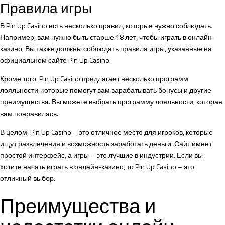
Правила игры
В Pin Up Casino есть несколько правил, которые нужно соблюдать.
Например, вам нужно быть старше 18 лет, чтобы играть в онлайн-
казино. Вы также должны соблюдать правила игры, указанные на
официальном сайте Pin Up Casino.
Кроме того, Pin Up Casino предлагает несколько программ
лояльности, которые помогут вам зарабатывать бонусы и другие
преимущества. Вы можете выбрать программу лояльности, которая
вам понравилась.
В целом, Pin Up Casino – это отличное место для игроков, которые
ищут развлечения и возможность заработать деньги. Сайт имеет
простой интерфейс, а игры – это лучшие в индустрии. Если вы
хотите начать играть в онлайн-казино, то Pin Up Casino – это
отличный выбор.
Преимущества и