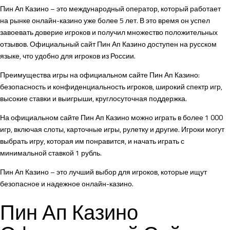
Пин Ап Казино – это международный оператор, который работает
на рынке онлайн-казино уже более 5 лет. В это время он успел
завоевать доверие игроков и получил множество положительных
отзывов. Официальный сайт Пин Ап Казино доступен на русском
языке, что удобно для игроков из России.
Преимущества игры на официальном сайте Пин Ап Казино:
безопасность и конфиденциальность игроков, широкий спектр игр,
высокие ставки и выигрыши, круглосуточная поддержка.
На официальном сайте Пин Ап Казино можно играть в более 1 000
игр, включая слоты, карточные игры, рулетку и другие. Игроки могут
выбрать игру, которая им понравится, и начать играть с
минимальной ставкой 1 рубль.
Пин Ап Казино – это лучший выбор для игроков, которые ищут
безопасное и надежное онлайн-казино.
Пин Ап Казино