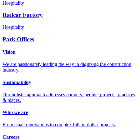
Hospitality
Railcar Factory
Hospitality
Park Offices
Vision
We are passionately leading the way in digitizing the construction
industry.
Sustainability
Our holistic approach addresses partners, people, projects, practices
& places.
Who we are
From small renovations to complex billion dollar projects.
Careers