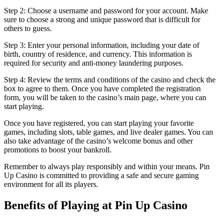
Step 2: Choose a username and password for your account. Make
sure to choose a strong and unique password that is difficult for
others to guess.
Step 3: Enter your personal information, including your date of
birth, country of residence, and currency. This information is
required for security and anti-money laundering purposes.
Step 4: Review the terms and conditions of the casino and check the
box to agree to them. Once you have completed the registration
form, you will be taken to the casino’s main page, where you can
start playing.
Once you have registered, you can start playing your favorite
games, including slots, table games, and live dealer games. You can
also take advantage of the casino’s welcome bonus and other
promotions to boost your bankroll.
Remember to always play responsibly and within your means. Pin
Up Casino is committed to providing a safe and secure gaming
environment for all its players.
Benefits of Playing at Pin Up Casino