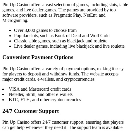
Pin Up Casino offers a vast selection of games, including slots, table
games, and live dealer games. The games are provided by top
software providers, such as Pragmatic Play, NetEnt, and
Microgaming.
Over 3,000 games to choose from
Popular slots, such as Book of Dead and Wolf Gold
Classic table games, such as blackjack and roulette
Live dealer games, including live blackjack and live roulette
Convenient Payment Options
Pin Up Casino offers a variety of payment options, making it easy
for players to deposit and withdraw funds. The website accepts
major credit cards, e-wallets, and cryptocurrencies.
VISA and Mastercard credit cards
Neteller, Skrill, and other e-wallets
BTC, ETH, and other cryptocurrencies
24/7 Customer Support
Pin Up Casino offers 24/7 customer support, ensuring that players
can get help whenever they need it. The support team is available