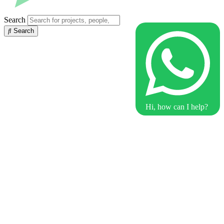
Search
Search
Hi, how can I help?