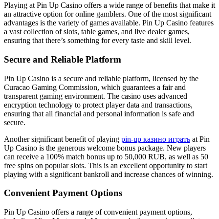
Playing at Pin Up Casino offers a wide range of benefits that make it
an attractive option for online gamblers. One of the most significant
advantages is the variety of games available. Pin Up Casino features
a vast collection of slots, table games, and live dealer games,
ensuring that there’s something for every taste and skill level.
Secure and Reliable Platform
Pin Up Casino is a secure and reliable platform, licensed by the
Curacao Gaming Commission, which guarantees a fair and
transparent gaming environment. The casino uses advanced
encryption technology to protect player data and transactions,
ensuring that all financial and personal information is safe and
secure.
Another significant benefit of playing
pin-up казино играть
at Pin
Up Casino is the generous welcome bonus package. New players
can receive a 100% match bonus up to 50,000 RUB, as well as 50
free spins on popular slots. This is an excellent opportunity to start
playing with a significant bankroll and increase chances of winning.
Convenient Payment Options
Pin Up Casino offers a range of convenient payment options,