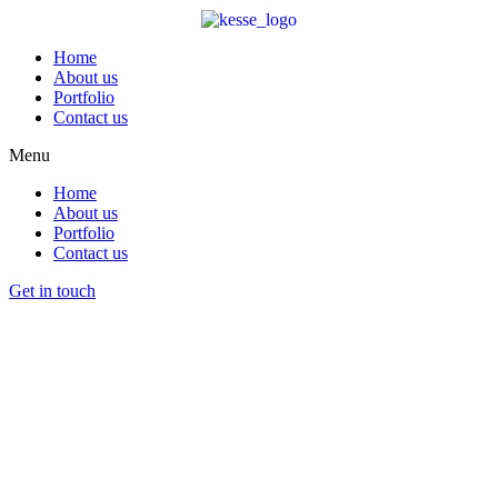
Home
About us
Portfolio
Contact us
Menu
Home
About us
Portfolio
Contact us
Get in touch