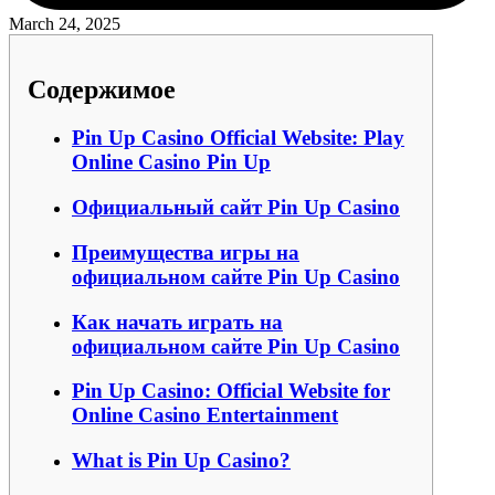
March 24, 2025
Содержимое
Pin Up Casino Official Website: Play
Online Casino Pin Up
Официальный сайт Pin Up Casino
Преимущества игры на
официальном сайте Pin Up Casino
Как начать играть на
официальном сайте Pin Up Casino
Pin Up Casino: Official Website for
Online Casino Entertainment
What is Pin Up Casino?