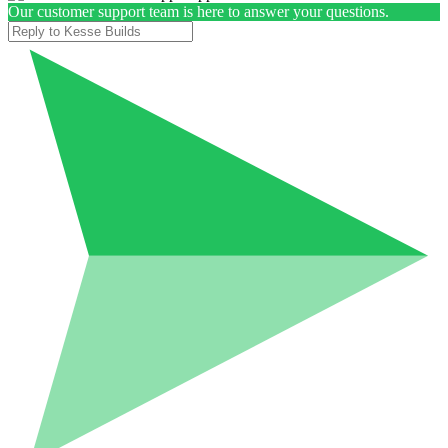
Our customer support team is here to answer your questions.