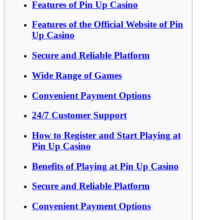
Features of Pin Up Casino
Features of the Official Website of Pin
Up Casino
Secure and Reliable Platform
Wide Range of Games
Convenient Payment Options
24/7 Customer Support
How to Register and Start Playing at
Pin Up Casino
Benefits of Playing at Pin Up Casino
Secure and Reliable Platform
Convenient Payment Options