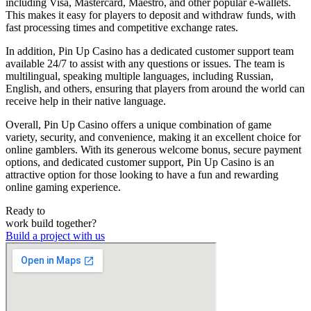
including Visa, Mastercard, Maestro, and other popular e-wallets.
This makes it easy for players to deposit and withdraw funds, with
fast processing times and competitive exchange rates.
In addition, Pin Up Casino has a dedicated customer support team
available 24/7 to assist with any questions or issues. The team is
multilingual, speaking multiple languages, including Russian,
English, and others, ensuring that players from around the world can
receive help in their native language.
Overall, Pin Up Casino offers a unique combination of game
variety, security, and convenience, making it an excellent choice for
online gamblers. With its generous welcome bonus, secure payment
options, and dedicated customer support, Pin Up Casino is an
attractive option for those looking to have a fun and rewarding
online gaming experience.
Ready to
work
build
together?
Build a project with us