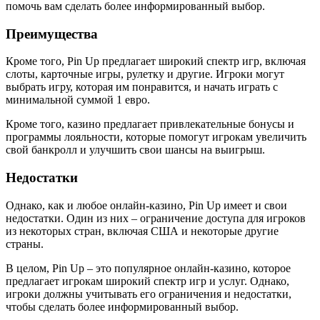
помочь вам сделать более информированный выбор.
Преимущества
Кроме того, Pin Up предлагает широкий спектр игр, включая
слоты, карточные игры, рулетку и другие. Игроки могут
выбрать игру, которая им понравится, и начать играть с
минимальной суммой 1 евро.
Кроме того, казино предлагает привлекательные бонусы и
программы лояльности, которые помогут игрокам увеличить
свой банкролл и улучшить свои шансы на выигрыш.
Недостатки
Однако, как и любое онлайн-казино, Pin Up имеет и свои
недостатки. Один из них – ограничение доступа для игроков
из некоторых стран, включая США и некоторые другие
страны.
В целом, Pin Up – это популярное онлайн-казино, которое
предлагает игрокам широкий спектр игр и услуг. Однако,
игроки должны учитывать его ограничения и недостатки,
чтобы сделать более информированный выбор.