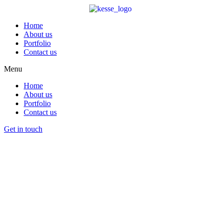
Home
About us
Portfolio
Contact us
Menu
Home
About us
Portfolio
Contact us
Get in touch