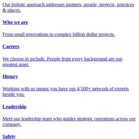
Our holistic approach addresses partners, people, projects, practices
& places.
Who we are
From small renovations to complex billion dollar projects.
Careers
We choose to include. People from every background are our
greatest asset.
History
Working with us means you have our 4,500+ network of experts
beside you.
Leadership
Meet our leadership team who guides strategic operations across our
company.
Safety