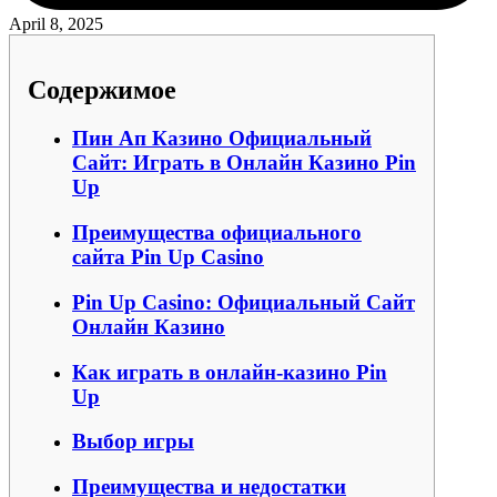
April 8, 2025
Содержимое
Пин Ап Казино Официальный
Сайт: Играть в Онлайн Казино Pin
Up
Преимущества официального
сайта Pin Up Casino
Pin Up Casino: Официальный Сайт
Онлайн Казино
Как играть в онлайн-казино Pin
Up
Выбор игры
Преимущества и недостатки