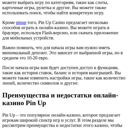
можете выбрать игру по категориям, такие как слоты,
карточные игры, рулетка и другие. Вы можете также
использовать поиск, чтобы найти конкретную игру.
Кроме
pinup
того, Pin Up Casino предлагает несколько
способов играть в онлайн-казино. Вы можете играть в
браузере, используя Flash-версию, или скачать приложение
для мобильных устройств.
Важно помнить, что для начала игры вам нужно иметь
минимальный депозит. Это зависит от выбранной игры, но в
среднем это 10-20 евро.
После начала игры вам будет доступен доступ к функциям,
такие как история ставок, баланс и история выигрышей. Вы
можете также изменить настройки игры, такие как количество
линий, количество символов и другие.
Преимущества и недостатки онлайн-
казино Pin Up
Pin Up – это популярное онлайн-казино, которое предлагает
игрокам широкий спектр игр и услуг. В этом разделе мы
рассмотрим преимущества и недостатки этого казино, чтобы