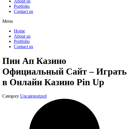
About us
Portfolio
Contact us
Menu
Home
About us
Portfolio
Contact us
Пин Ап Казино
Официальный Сайт – Играть
в Онлайн Казино Pin Up
Category
Uncategorized