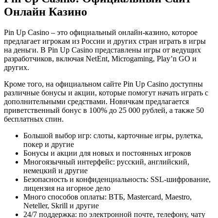
Онлайн Казино
Pin Up Casino – это официальный онлайн-казино, которое
предлагает игрокам из России и других стран играть в игры
на деньги. В Pin Up Casino представлены игры от ведущих
разработчиков, включая NetEnt, Microgaming, Play’n GO и
других.
Кроме того, на официальном сайте Pin Up Casino доступны
различные бонусы и акции, которые помогут начать играть с
дополнительными средствами. Новичкам предлагается
приветственный бонус в 100% до 25 000 рублей, а также 50
бесплатных спин.
Большой выбор игр: слоты, карточные игры, рулетка,
покер и другие
Бонусы и акции для новых и постоянных игроков
Многоязычный интерфейс: русский, английский,
немецкий и другие
Безопасность и конфиденциальность: SSL-шифрование,
лицензия на игорное дело
Много способов оплаты: ВТБ, Mastercard, Maestro,
Neteller, Skrill и другие
24/7 поддержка: по электронной почте, телефону, чату