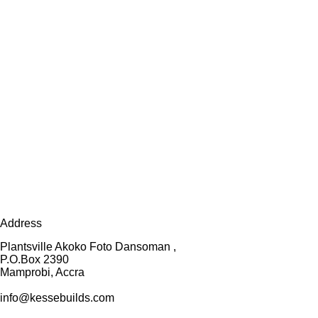
Address
Plantsville Akoko Foto Dansoman ,
P.O.Box 2390
Mamprobi, Accra
info@kessebuilds.com