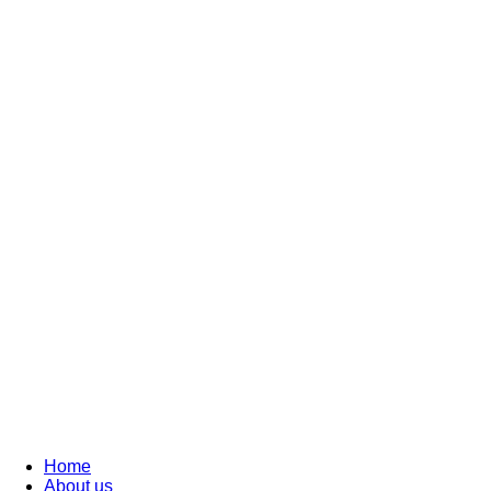
Home
About us