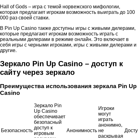
Hall of Gods – игра с темой норвежского мифологии,
которая предлагает игрокам возможность выиграть до 100
000 раз своей ставки.
В Pin Up Casino также доступны игры с живыми дилерами,
которые предлагают игрокам возможность играть с
реальными дилерами в режиме онлайн. Это включает в
себя игры с черными игроками, игры с живыми дилерами и
другие.
Зеркало Pin Up Casino – доступ к
сайту через зеркало
Преимущества использования зеркала Pin Up
Casino
Зеркало Pin
Игроки
Up Casino
могут
обеспечивает
играть
безопасный
анонимно,
доступ к
Безопасность
Анонимность
не
Досту
игровым
раскрывая