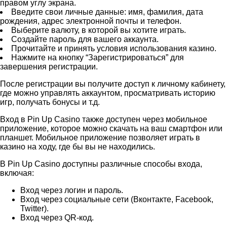
правом углу экрана.
Введите свои личные данные: имя, фамилия, дата
рождения, адрес электронной почты и телефон.
Выберите валюту, в которой вы хотите играть.
Создайте пароль для вашего аккаунта.
Прочитайте и принять условия использования казино.
Нажмите на кнопку “Зарегистрироваться” для
завершения регистрации.
После регистрации вы получите доступ к личному кабинету,
где можно управлять аккаунтом, просматривать историю
игр, получать бонусы и т.д.
Вход в Pin Up Casino также доступен через мобильное
приложение, которое можно скачать на ваш смартфон или
планшет. Мобильное приложение позволяет играть в
казино на ходу, где бы вы не находились.
В Pin Up Casino доступны различные способы входа,
включая:
Вход через логин и пароль.
Вход через социальные сети (Вконтакте, Facebook,
Twitter).
Вход через QR-код.