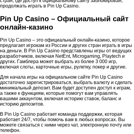
стран, где доступ к официальному сайту заблокирован,
продолжать играть в Pin Up Casino.
Pin Up Casino – Официальный сайт
онлайн-казино
Pin Up Casino – это официальный онлайн-казино, которое
предлагает игрокам из России и других стран играть в игры
на деньги. В Pin Up Casino представлены игры от ведущих
разработчиков, включая NetEnt, Microgaming, Playtech и
других. Гамблера может выбрать из более 3 000 игр,
включая слоты, карточные игры, рулетку, покер и другие.
Для начала игры на официальном сайте Pin Up Casino
достаточно зарегистрироваться, выбрать валюту и сделать
минимальный депозит. Вам будет доступен доступ к играм,
а также к функциям, которые помогут вам управлять
вашими аккаунтом, включая историю ставок, баланс и
историю депозитов.
В Pin Up Casino работает команда поддержки, которая
работает 24/7, чтобы помочь вам в любых вопросах. Вы
можете связаться с ними через чат, электронную почту или
телефон.