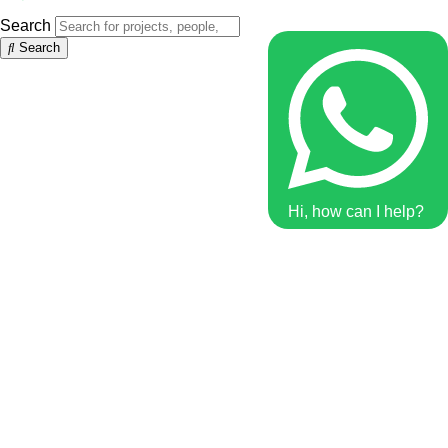
Search
Search
Hi, how can I help?