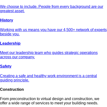
We choose to include. People from every background are our
greatest asset.
History
Working with us means you have our 4,500+ network of experts
beside you.
Leadership
Meet our leadership team who guides strategic operations
across our company.
Safety
Creating a safe and healthy work environment is a central
guiding principle.
Construction
From preconstruction to virtual design and construction, we
offer a wide range of services to meet your building needs.