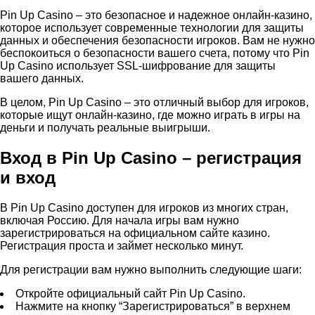
Pin Up Casino – это безопасное и надежное онлайн-казино,
которое использует современные технологии для защиты
данных и обеспечения безопасности игроков. Вам не нужно
беспокоиться о безопасности вашего счета, потому что Pin
Up Casino использует SSL-шифрование для защиты
вашего данных.
В целом, Pin Up Casino – это отличный выбор для игроков,
которые ищут онлайн-казино, где можно играть в игры на
деньги и получать реальные выигрыши.
Вход в Pin Up Casino – регистрация
и вход
В Pin Up Casino доступен для игроков из многих стран,
включая Россию. Для начала игры вам нужно
зарегистрироваться на официальном сайте казино.
Регистрация проста и займет несколько минут.
Для регистрации вам нужно выполнить следующие шаги:
Откройте официальный сайт Pin Up Casino.
Нажмите на кнопку “Зарегистрироваться” в верхнем