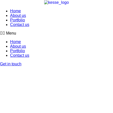
Home
About us
Portfolio
Contact us
Menu
Home
About us
Portfolio
Contact us
Get in touch