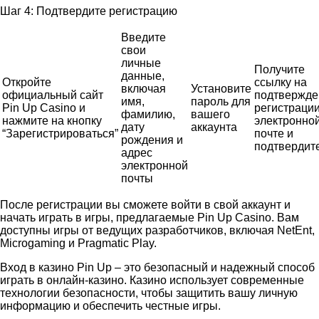
Шаг 4: Подтвердите регистрацию
Введите
свои
личные
Получите
данные,
Откройте
ссылку на
включая
Установите
официальный сайт
подтвержде
имя,
пароль для
Pin Up Casino и
регистрации
фамилию,
вашего
нажмите на кнопку
электронно
дату
аккаунта
“Зарегистрироваться”
почте и
рождения и
подтвердит
адрес
электронной
почты
После регистрации вы сможете войти в свой аккаунт и
начать играть в игры, предлагаемые Pin Up Casino. Вам
доступны игры от ведущих разработчиков, включая NetEnt,
Microgaming и Pragmatic Play.
Вход в казино Pin Up – это безопасный и надежный способ
играть в онлайн-казино. Казино использует современные
технологии безопасности, чтобы защитить вашу личную
информацию и обеспечить честные игры.