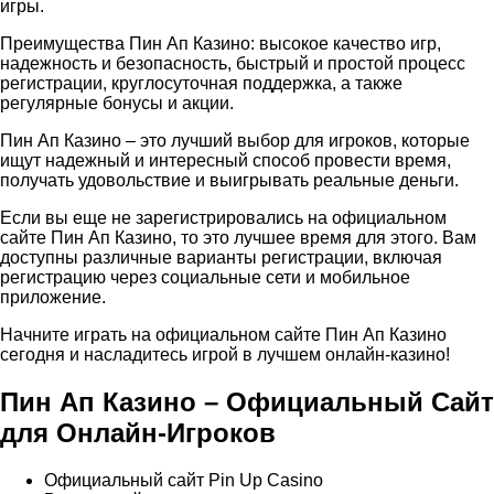
игры.
Преимущества Пин Ап Казино: высокое качество игр,
надежность и безопасность, быстрый и простой процесс
регистрации, круглосуточная поддержка, а также
регулярные бонусы и акции.
Пин Ап Казино – это лучший выбор для игроков, которые
ищут надежный и интересный способ провести время,
получать удовольствие и выигрывать реальные деньги.
Если вы еще не зарегистрировались на официальном
сайте Пин Ап Казино, то это лучшее время для этого. Вам
доступны различные варианты регистрации, включая
регистрацию через социальные сети и мобильное
приложение.
Начните играть на официальном сайте Пин Ап Казино
сегодня и насладитесь игрой в лучшем онлайн-казино!
Пин Ап Казино – Официальный Сайт
для Онлайн-Игроков
Официальный сайт Pin Up Casino