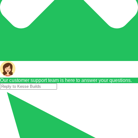
Our customer support team is here to answer your questions.