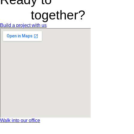
together?
Build a project with us
Walk into our office