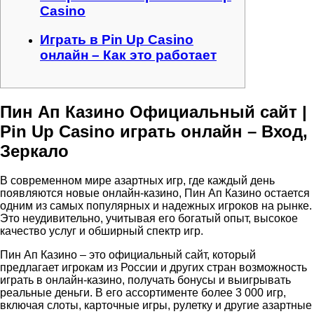
Casino
Играть в Pin Up Casino
онлайн – Как это работает
Пин Ап Казино Официальный сайт |
Pin Up Casino играть онлайн – Вход,
Зеркало
В современном мире азартных игр, где каждый день
появляются новые онлайн-казино, Пин Ап Казино остается
одним из самых популярных и надежных игроков на рынке.
Это неудивительно, учитывая его богатый опыт, высокое
качество услуг и обширный спектр игр.
Пин Ап Казино – это официальный сайт, который
предлагает игрокам из России и других стран возможность
играть в онлайн-казино, получать бонусы и выигрывать
реальные деньги. В его ассортименте более 3 000 игр,
включая слоты, карточные игры, рулетку и другие азартные