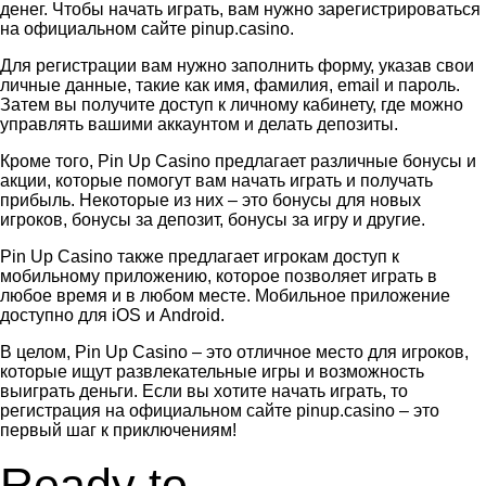
денег. Чтобы начать играть, вам нужно зарегистрироваться
на официальном сайте pinup.casino.
Для регистрации вам нужно заполнить форму, указав свои
личные данные, такие как имя, фамилия, email и пароль.
Затем вы получите доступ к личному кабинету, где можно
управлять вашими аккаунтом и делать депозиты.
Кроме того, Pin Up Casino предлагает различные бонусы и
акции, которые помогут вам начать играть и получать
прибыль. Некоторые из них – это бонусы для новых
игроков, бонусы за депозит, бонусы за игру и другие.
Pin Up Casino также предлагает игрокам доступ к
мобильному приложению, которое позволяет играть в
любое время и в любом месте. Мобильное приложение
доступно для iOS и Android.
В целом, Pin Up Casino – это отличное место для игроков,
которые ищут развлекательные игры и возможность
выиграть деньги. Если вы хотите начать играть, то
регистрация на официальном сайте pinup.casino – это
первый шаг к приключениям!
Ready to