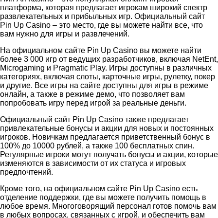
платформа, которая предлагает игрокам широкий спектр
развлекательных и прибыльных игр. Официальный сайт
Pin Up Casino – это место, где вы можете найти все, что
вам нужно для игры и развлечений.
На официальном сайте Pin Up Casino вы можете найти
более 3 000 игр от ведущих разработчиков, включая NetEnt,
Microgaming и Pragmatic Play. Игры доступны в различных
категориях, включая слоты, карточные игры, рулетку, покер
и другие. Все игры на сайте доступны для игры в режиме
онлайн, а также в режиме демо, что позволяет вам
попробовать игру перед игрой за реальные деньги.
Официальный сайт Pin Up Casino также предлагает
привлекательные бонусы и акции для новых и постоянных
игроков. Новичкам предлагается приветственный бонус в
100% до 10000 рублей, а также 100 бесплатных спин.
Регулярные игроки могут получать бонусы и акции, которые
изменяются в зависимости от их статуса и игровых
предпочтений.
Кроме того, на официальном сайте Pin Up Casino есть
отделение поддержки, где вы можете получить помощь в
любое время. Многоговорящий персонал готов помочь вам
в любых вопросах, связанных с игрой, и обеспечить вам