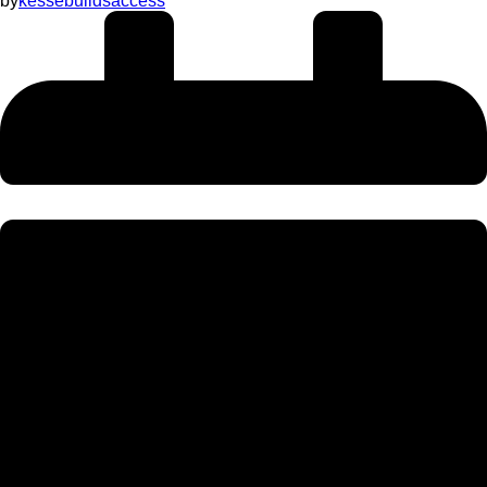
by
kessebuildsaccess