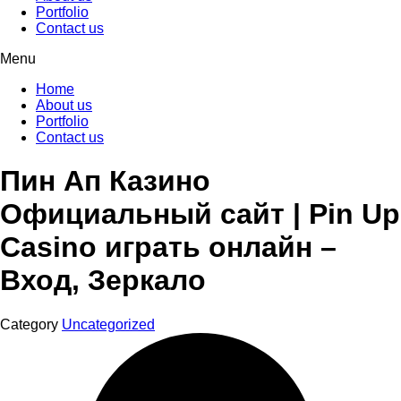
Portfolio
Contact us
Menu
Home
About us
Portfolio
Contact us
Пин Ап Казино
Официальный сайт | Pin Up
Casino играть онлайн –
Вход, Зеркало
Category
Uncategorized