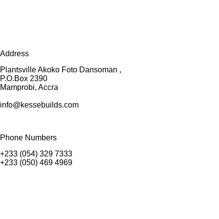
Address
Plantsville Akoko Foto Dansoman ,
P.O.Box 2390
Mamprobi, Accra
info@kessebuilds.com
Phone Numbers
+233 (054) 329 7333
+233 (050) 469 4969