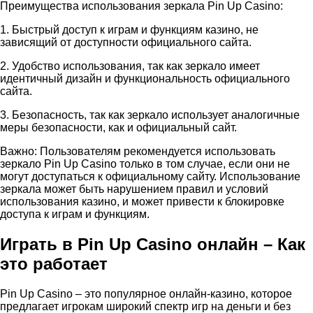
Преимущества использования зеркала Pin Up Casino:
1. Быстрый доступ к играм и функциям казино, не
зависящий от доступности официального сайта.
2. Удобство использования, так как зеркало имеет
идентичный дизайн и функциональность официального
сайта.
3. Безопасность, так как зеркало использует аналогичные
меры безопасности, как и официальный сайт.
Важно: Пользователям рекомендуется использовать
зеркало Pin Up Casino только в том случае, если они не
могут доступаться к официальному сайту. Использование
зеркала может быть нарушением правил и условий
использования казино, и может привести к блокировке
доступа к играм и функциям.
Играть в Pin Up Casino онлайн – Как
это работает
Pin Up Casino – это популярное онлайн-казино, которое
предлагает игрокам широкий спектр игр на деньги и без