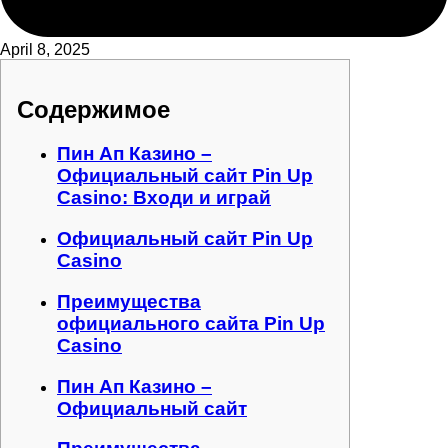
April 8, 2025
Содержимое
Пин Ап Казино –
Официальный сайт Pin Up
Casino: Входи и играй
Официальный сайт Pin Up
Casino
Преимущества
официального сайта Pin Up
Casino
Пин Ап Казино –
Официальный сайт