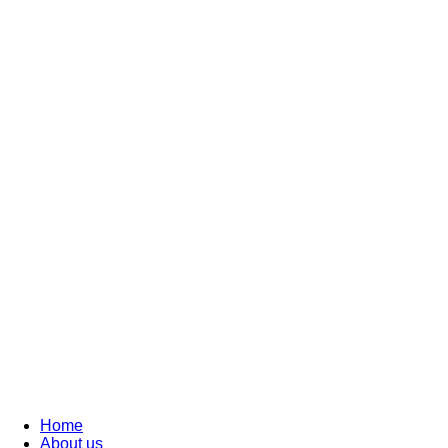
Home
About us