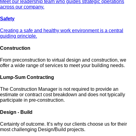
Meet our leadership team who guides strategic operations
across our company.
Safety
Creating a safe and healthy work environment is a central
guiding principle.
Construction
From preconstruction to virtual design and construction, we
offer a wide range of services to meet your building needs.
Lump-Sum Contracting
The Construction Manager is not required to provide an
estimate or contract cost breakdown and does not typically
participate in pre-construction.
Design - Build
Certainty of outcome. It’s why our clients choose us for their
most challenging Design/Build projects.