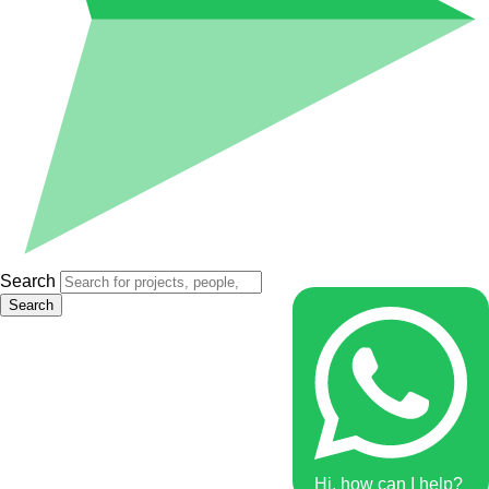
Search
Search
Hi, how can I help?