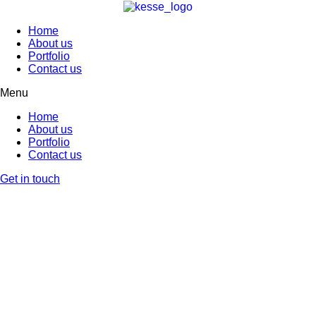
Home
About us
Portfolio
Contact us
Menu
Home
About us
Portfolio
Contact us
Get in touch