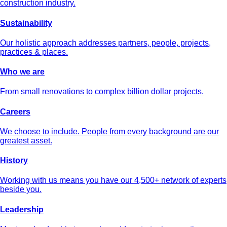
construction industry.
Sustainability
Our holistic approach addresses partners, people, projects,
practices & places.
Who we are
From small renovations to complex billion dollar projects.
Careers
We choose to include. People from every background are our
greatest asset.
History
Working with us means you have our 4,500+ network of experts
beside you.
Leadership