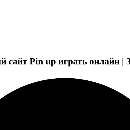
сайт Pin up играть онлайн | З