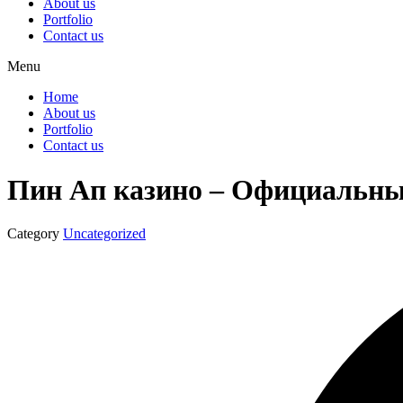
About us
Portfolio
Contact us
Menu
Home
About us
Portfolio
Contact us
Пин Ап казино – Официальный 
Category
Uncategorized