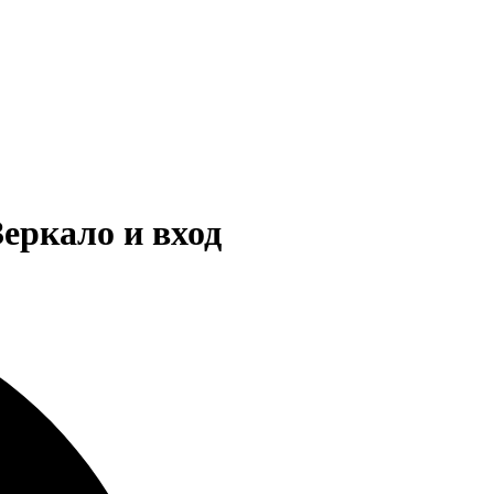
еркало и вход