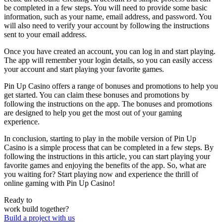
be completed in a few steps. You will need to provide some basic
information, such as your name, email address, and password. You
will also need to verify your account by following the instructions
sent to your email address.
Once you have created an account, you can log in and start playing.
The app will remember your login details, so you can easily access
your account and start playing your favorite games.
Pin Up Casino offers a range of bonuses and promotions to help you
get started. You can claim these bonuses and promotions by
following the instructions on the app. The bonuses and promotions
are designed to help you get the most out of your gaming
experience.
In conclusion, starting to play in the mobile version of Pin Up
Casino is a simple process that can be completed in a few steps. By
following the instructions in this article, you can start playing your
favorite games and enjoying the benefits of the app. So, what are
you waiting for? Start playing now and experience the thrill of
online gaming with Pin Up Casino!
Ready to
work
build
together?
Build a project with us