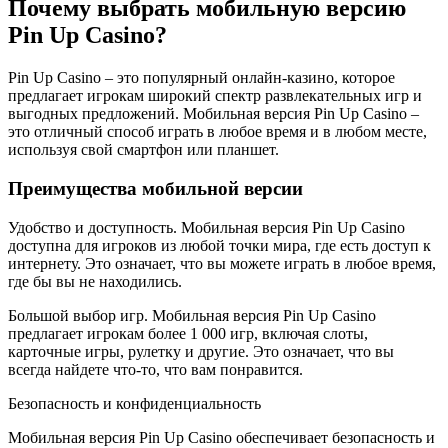
Почему выбрать мобильную версию
Pin Up Casino?
Pin Up Casino – это популярный онлайн-казино, которое
предлагает игрокам широкий спектр развлекательных игр и
выгодных предложений. Мобильная версия Pin Up Casino –
это отличный способ играть в любое время и в любом месте,
используя свой смартфон или планшет.
Преимущества мобильной версии
Удобство и доступность. Мобильная версия Pin Up Casino
доступна для игроков из любой точки мира, где есть доступ к
интернету. Это означает, что вы можете играть в любое время,
где бы вы не находились.
Большой выбор игр. Мобильная версия Pin Up Casino
предлагает игрокам более 1 000 игр, включая слоты,
карточные игры, рулетку и другие. Это означает, что вы
всегда найдете что-то, что вам понравится.
Безопасность и конфиденциальность
Мобильная версия Pin Up Casino обеспечивает безопасность и