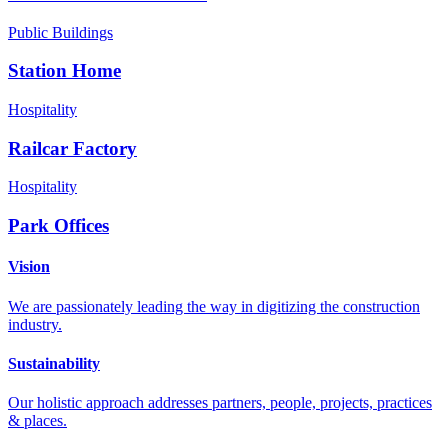
Public Buildings
Station Home
Hospitality
Railcar Factory
Hospitality
Park Offices
Vision
We are passionately leading the way in digitizing the construction
industry.
Sustainability
Our holistic approach addresses partners, people, projects, practices
& places.