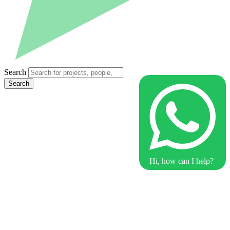
Search
Search
Hi, how can I help?