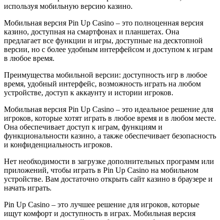
используя мобильную версию казино.
Мобильная версия Pin Up Casino – это полноценная версия
казино, доступная на смартфонах и планшетах. Она
предлагает все функции и игры, доступные на десктопной
версии, но с более удобным интерфейсом и доступом к играм
в любое время.
Преимущества мобильной версии: доступность игр в любое
время, удобный интерфейс, возможность играть на любом
устройстве, доступ к аккаунту и истории игроков.
Мобильная версия Pin Up Casino – это идеальное решение для
игроков, которые хотят играть в любое время и в любом месте.
Она обеспечивает доступ к играм, функциям и
функциональности казино, а также обеспечивает безопасность
и конфиденциальность игроков.
Нет необходимости в загрузке дополнительных программ или
приложений, чтобы играть в Pin Up Casino на мобильном
устройстве. Вам достаточно открыть сайт казино в браузере и
начать играть.
Pin Up Casino – это лучшее решение для игроков, которые
ищут комфорт и доступность в играх. Мобильная версия