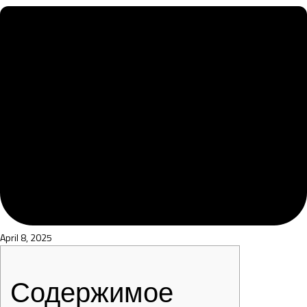
April 8, 2025
Содержимое