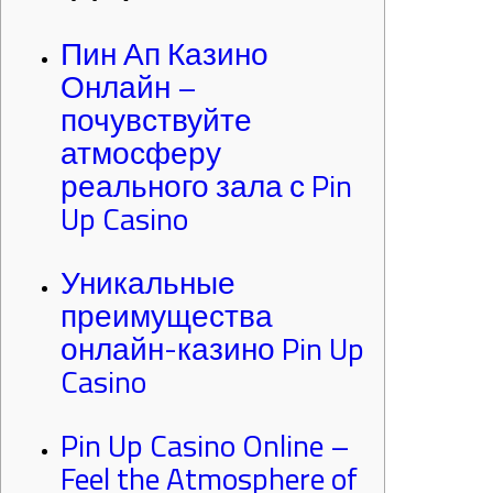
Пин Ап Казино
Онлайн –
почувствуйте
атмосферу
реального зала с Pin
Up Casino
Уникальные
преимущества
онлайн-казино Pin Up
Casino
Pin Up Casino Online –
Feel the Atmosphere of