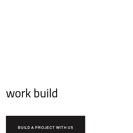
Ready to
work
build
together?
BUILD A PROJECT WITH US