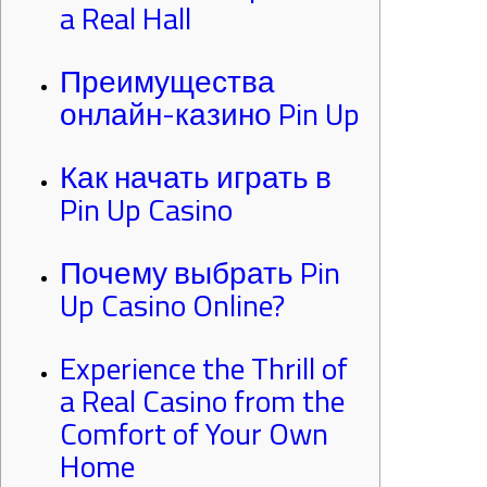
a Real Hall
Преимущества
онлайн-казино Pin Up
Как начать играть в
Pin Up Casino
Почему выбрать Pin
Up Casino Online?
Experience the Thrill of
a Real Casino from the
Comfort of Your Own
Home