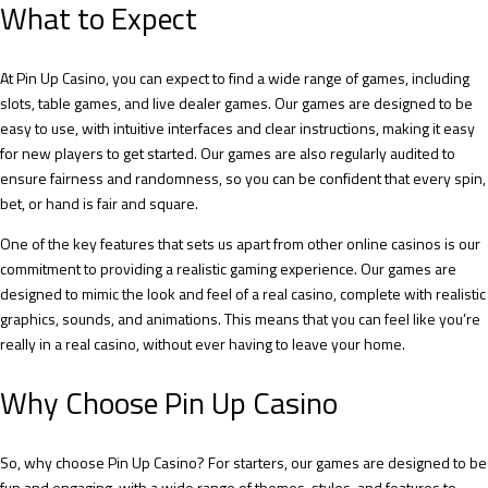
What to Expect
At Pin Up Casino, you can expect to find a wide range of games, including
slots, table games, and live dealer games. Our games are designed to be
easy to use, with intuitive interfaces and clear instructions, making it easy
for new players to get started. Our games are also regularly audited to
ensure fairness and randomness, so you can be confident that every spin,
bet, or hand is fair and square.
One of the key features that sets us apart from other online casinos is our
commitment to providing a realistic gaming experience. Our games are
designed to mimic the look and feel of a real casino, complete with realistic
graphics, sounds, and animations. This means that you can feel like you’re
really in a real casino, without ever having to leave your home.
Why Choose Pin Up Casino
So, why choose Pin Up Casino? For starters, our games are designed to be
fun and engaging, with a wide range of themes, styles, and features to