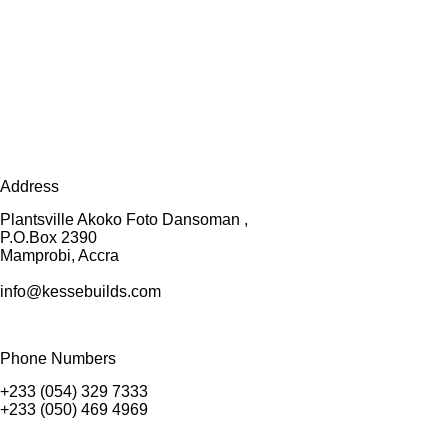
Address
Plantsville Akoko Foto Dansoman ,
P.O.Box 2390
Mamprobi, Accra
info@kessebuilds.com
Phone Numbers
+233 (054) 329 7333
+233 (050) 469 4969