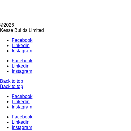
©2026
Kesse Builds Limited
Facebook
Linkedin
Instagram
Facebook
Linkedin
Instagram
Back to top
Back to top
Facebook
Linkedin
Instagram
Facebook
Linkedin
Instagram