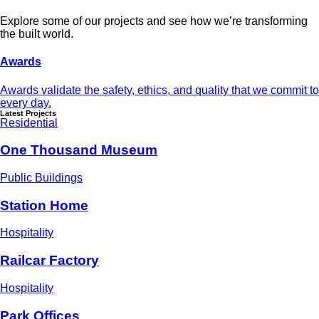
Explore some of our projects and see how we’re transforming
the built world.
Awards
Awards validate the safety, ethics, and quality that we commit to
every day.
Latest Projects
Residential
One Thousand Museum
Public Buildings
Station Home
Hospitality
Railcar Factory
Hospitality
Park Offices