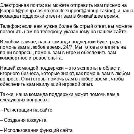
Электронная почта: вы можете отправить нам письмо на
[support@pinup.casino](mailto:support@pinup.casino), и наша
команда поддержки ответит вам в ближайшее время.
Телефон: если вам нужна более быстрый ответ, вы можете
позвонить нам по телефону, указанному на нашем сайте.
В любом случае, наша команда поддержки будет рада
помочь вам в любое время, 24/7. Мы готовы ответить на
ваши вопросы, помочь вам в игре и обеспечить вам
комфортное игровое опыта.
Нашей командой поддержки – это эксперты в области
игорного бизнеса, которые знают, как помочь вам в любом
вопросе. Они готовы помочь вам в любое время, чтобы
обеспечить вам наилучший игровой опыт.
Также, наша команда поддержки может помочь вам в
следующих вопросах:
– Регистрации на сайте
– Создания аккаунта
– Использования функций сайта