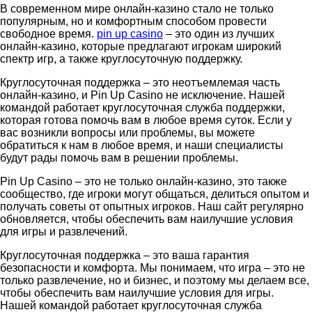
В современном мире онлайн-казино стало не только
популярным, но и комфортным способом провести
свободное время.
pin up casino
– это один из лучших
онлайн-казино, которые предлагают игрокам широкий
спектр игр, а также круглосуточную поддержку.
Круглосуточная поддержка – это неотъемлемая часть
онлайн-казино, и Pin Up Casino не исключение. Нашей
командой работает круглосуточная служба поддержки,
которая готова помочь вам в любое время суток. Если у
вас возникли вопросы или проблемы, вы можете
обратиться к нам в любое время, и наши специалисты
будут рады помочь вам в решении проблемы.
Pin Up Casino – это не только онлайн-казино, это также
сообщество, где игроки могут общаться, делиться опытом и
получать советы от опытных игроков. Наш сайт регулярно
обновляется, чтобы обеспечить вам наилучшие условия
для игры и развлечений.
Круглосуточная поддержка – это ваша гарантия
безопасности и комфорта. Мы понимаем, что игра – это не
только развлечение, но и бизнес, и поэтому мы делаем все,
чтобы обеспечить вам наилучшие условия для игры.
Нашей командой работает круглосуточная служба