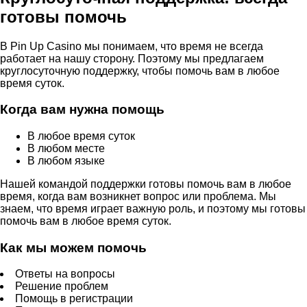
готовы помочь
В Pin Up Casino мы понимаем, что время не всегда
работает на нашу сторону. Поэтому мы предлагаем
круглосуточную поддержку, чтобы помочь вам в любое
время суток.
Когда вам нужна помощь
В любое время суток
В любом месте
В любом языке
Нашей командой поддержки готовы помочь вам в любое
время, когда вам возникнет вопрос или проблема. Мы
знаем, что время играет важную роль, и поэтому мы готовы
помочь вам в любое время суток.
Как мы можем помочь
Ответы на вопросы
Решение проблем
Помощь в регистрации