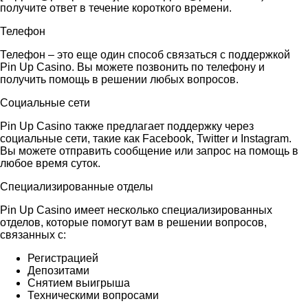
получите ответ в течение короткого времени.
Телефон
Телефон – это еще один способ связаться с поддержкой
Pin Up Casino. Вы можете позвонить по телефону и
получить помощь в решении любых вопросов.
Социальные сети
Pin Up Casino также предлагает поддержку через
социальные сети, такие как Facebook, Twitter и Instagram.
Вы можете отправить сообщение или запрос на помощь в
любое время суток.
Специализированные отделы
Pin Up Casino имеет несколько специализированных
отделов, которые помогут вам в решении вопросов,
связанных с:
Регистрацией
Депозитами
Снятием выигрыша
Техническими вопросами