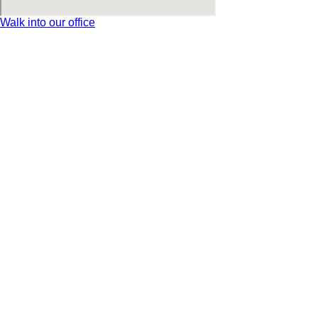
Walk into our office