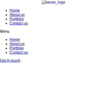
Home
About us
Portfolio
Contact us
Menu
Home
About us
Portfolio
Contact us
Get in touch