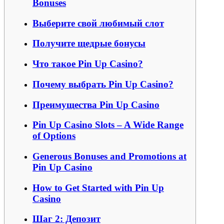
Bonuses
Выберите свой любимый слот
Получите щедрые бонусы
Что такое Pin Up Casino?
Почему выбрать Pin Up Casino?
Преимущества Pin Up Casino
Pin Up Casino Slots – A Wide Range
of Options
Generous Bonuses and Promotions at
Pin Up Casino
How to Get Started with Pin Up
Casino
Шаг 2: Депозит