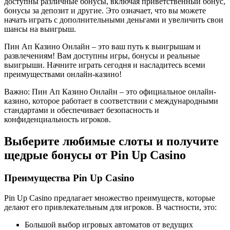
доступны различные бонусы, включая приветственный бонус,
бонусы за депозит и другие. Это означает, что вы можете
начать играть с дополнительными деньгами и увеличить свои
шансы на выигрыш.
Пин Ап Казино Онлайн – это ваш путь к выигрышам и
развлечениям! Вам доступны игры, бонусы и реальные
выигрыши. Начните играть сегодня и насладитесь всеми
преимуществами онлайн-казино!
Важно: Пин Ап Казино Онлайн – это официальное онлайн-
казино, которое работает в соответствии с международными
стандартами и обеспечивает безопасность и
конфиденциальность игроков.
Выберите любимые слоты и получите
щедрые бонусы от Pin Up Casino
Преимущества Pin Up Casino
Pin Up Casino предлагает множество преимуществ, которые
делают его привлекательным для игроков. В частности, это:
Большой выбор игровых автоматов от ведущих