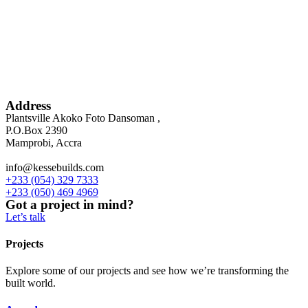
Address
Plantsville Akoko Foto Dansoman ,
P.O.Box 2390
Mamprobi, Accra
info@kessebuilds.com
+233 (054) 329 7333
+233 (050) 469 4969
Got a project in mind?
Let’s talk
Projects
Explore some of our projects and see how we’re transforming the
built world.