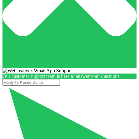
Our customer support team is here to answer your questions.