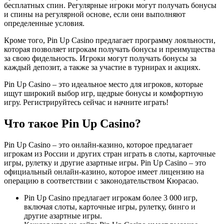
бесплатных спин. Регулярные игроки могут получать бонусы
и спины на регулярной основе, если они выполняют
определенные условия.
Кроме того, Pin Up Casino предлагает программу лояльности,
которая позволяет игрокам получать бонусы и преимущества
за свою фидельность. Игроки могут получать бонусы за
каждый депозит, а также за участие в турнирах и акциях.
Pin Up Casino – это идеальное место для игроков, которые
ищут широкий выбор игр, щедрые бонусы и комфортную
игру. Регистрируйтесь сейчас и начните играть!
Что такое Pin Up Casino?
Pin Up Casino – это онлайн-казино, которое предлагает
игрокам из России и других стран играть в слоты, карточные
игры, рулетку и другие азартные игры. Pin Up Casino – это
официальный онлайн-казино, которое имеет лицензию на
операцию в соответствии с законодательством Кюрасао.
Pin Up Casino предлагает игрокам более 3 000 игр,
включая слоты, карточные игры, рулетку, бинго и
другие азартные игры.