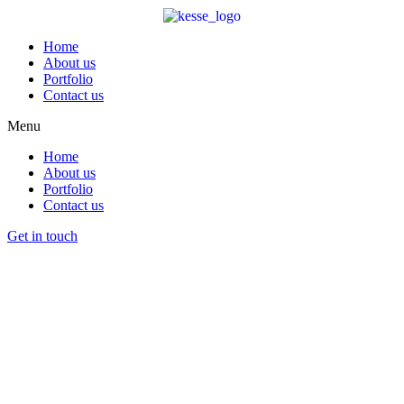
Home
About us
Portfolio
Contact us
Menu
Home
About us
Portfolio
Contact us
Get in touch