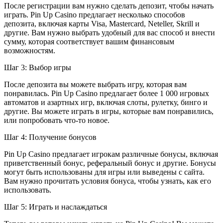
После регистрации вам нужно сделать депозит, чтобы начать
играть. Pin Up Casino предлагает несколько способов
депозита, включая карты Visa, Mastercard, Neteller, Skrill и
другие. Вам нужно выбрать удобный для вас способ и внести
сумму, которая соответствует вашим финансовым
возможностям.
Шаг 3: Выбор игры
После депозита вы можете выбрать игру, которая вам
понравилась. Pin Up Casino предлагает более 1 000 игровых
автоматов и азартных игр, включая слоты, рулетку, бинго и
другие. Вы можете играть в игры, которые вам понравились,
или попробовать что-то новое.
Шаг 4: Получение бонусов
Pin Up Casino предлагает игрокам различные бонусы, включая
приветственный бонус, реферальный бонус и другие. Бонусы
могут быть использованы для игры или выведены с сайта.
Вам нужно прочитать условия бонуса, чтобы узнать, как его
использовать.
Шаг 5: Играть и наслаждаться