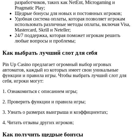
разработчиков, таких как NetEnt, Microgaming и
Pragmatic Play;
Щедрые бонусы для новых и постоянных игроков;
Удобная система оплаты, которая позволяет игрокам
использовать различные методы оплаты, включая Visa,
Mastercard, Skrill и Neteller;
24/7 поддержка, которая поможет игрокам решить
любые вопросы и проблемы;
Как выбрать лучший слот для себя
Pin Up Casino предлагает огромный выбор игровых
автоматов, каждый из которых имеет свои уникальные
функции и правила игры. Чтобы выбрать лучший слот для
себя, игроки могут:
1. Ознакомиться с описанием игры;
2. Проверить функции и правила игры;
3. Узнать о размерах выигрыша и коэффициентах;
4. Читать отзывы других игроков;
Как получить щедрые бонусы