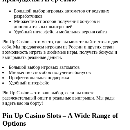
Большой выбор игровых автоматов от ведущих
разработчиков
Множество способов получения бонусов и
дополнительных выигрышей
Удобный интерфейс и мобильная версия сайта
Pin Up Casino – это место, где вы можете найти что-то для
себя. Мы предлагаем игрокам из России и других стран
возможность играть в любимые игры, получать бонусы и
выигрывать реальные деньги.
Большой выбор игровых автоматов
Множество способов получения бонусов
Профессиональная поддержка
Удобный интерфейс
Pin Up Casino – это ваш выбор, если вы ищете
развлекательный опыт и реальные выигрыши. Мы рады
видеть вас на борту!
Pin Up Casino Slots – A Wide Range of
Options