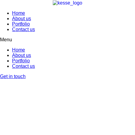
Home
About us
Portfolio
Contact us
Menu
Home
About us
Portfolio
Contact us
Get in touch