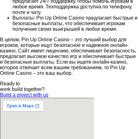
предлагает 24/7 поддержку, чтобы помочь игрокам в
любое время. Техподдержка доступна по телефону,
почте и чату.
Выплаты: Pin Up Online Casino предлагает быстрые и
безопасные выплаты, что обеспечивает игрокам
получение своих выигрышей в любое время.
В целом, Pin Up Online Casino – это лучший выбор для
игроков, которые ищут безопасное и надежное онлайн-
казино. Сайт имеет лицензию, обеспечивает безопасность,
предлагает высокое качество игр и обеспечивает быстрые
и безопасные выплаты. Если вы ищете онлайн-казино,
которое отвечает всем вашим требованиям, то Pin Up
Online Casino – это ваш выбор.
Ready to
work
build
together?
Build a project with us