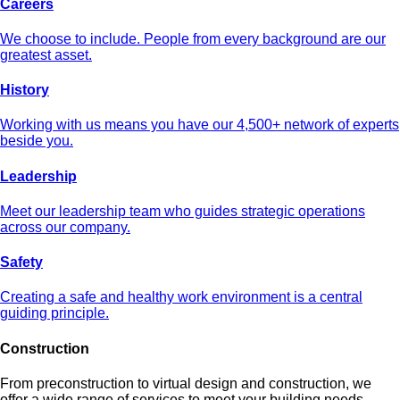
Careers
We choose to include. People from every background are our
greatest asset.
History
Working with us means you have our 4,500+ network of experts
beside you.
Leadership
Meet our leadership team who guides strategic operations
across our company.
Safety
Creating a safe and healthy work environment is a central
guiding principle.
Construction
From preconstruction to virtual design and construction, we
offer a wide range of services to meet your building needs.