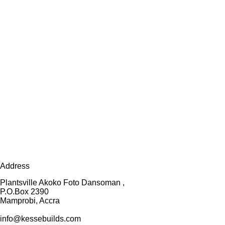
Address
Plantsville Akoko Foto Dansoman ,
P.O.Box 2390
Mamprobi, Accra
info@kessebuilds.com