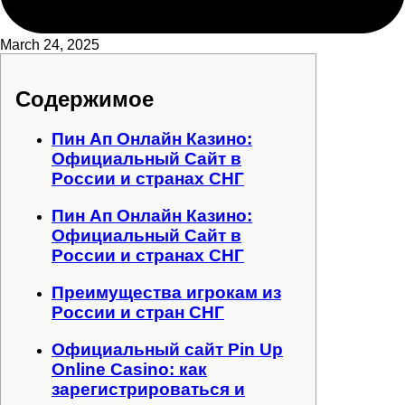
March 24, 2025
Содержимое
Пин Ап Онлайн Казино:
Официальный Сайт в
России и странах СНГ
Пин Ап Онлайн Казино:
Официальный Сайт в
России и странах СНГ
Преимущества игрокам из
России и стран СНГ
Официальный сайт Pin Up
Online Casino: как
зарегистрироваться и