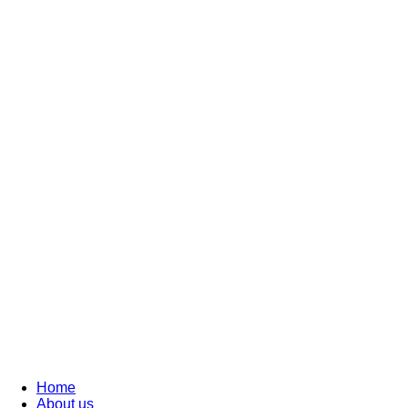
Home
About us