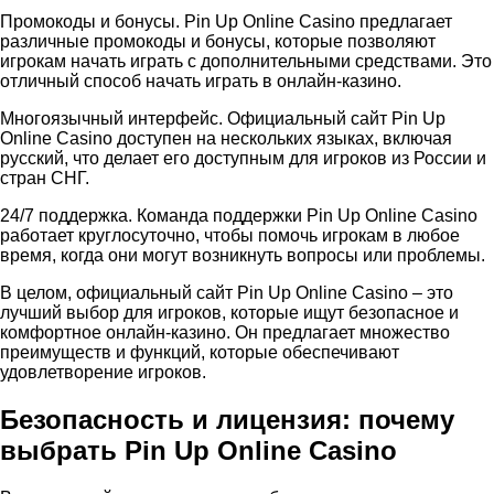
Промокоды и бонусы. Pin Up Online Casino предлагает
различные промокоды и бонусы, которые позволяют
игрокам начать играть с дополнительными средствами. Это
отличный способ начать играть в онлайн-казино.
Многоязычный интерфейс. Официальный сайт Pin Up
Online Casino доступен на нескольких языках, включая
русский, что делает его доступным для игроков из России и
стран СНГ.
24/7 поддержка. Команда поддержки Pin Up Online Casino
работает круглосуточно, чтобы помочь игрокам в любое
время, когда они могут возникнуть вопросы или проблемы.
В целом, официальный сайт Pin Up Online Casino – это
лучший выбор для игроков, которые ищут безопасное и
комфортное онлайн-казино. Он предлагает множество
преимуществ и функций, которые обеспечивают
удовлетворение игроков.
Безопасность и лицензия: почему
выбрать Pin Up Online Casino