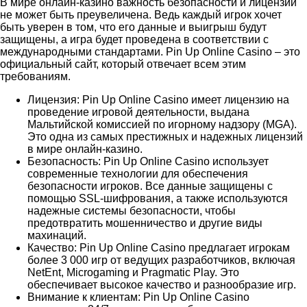
В мире онлайн-казино важность безопасности и лицензии
не может быть преувеличена. Ведь каждый игрок хочет
быть уверен в том, что его данные и выигрыш будут
защищены, а игра будет проведена в соответствии с
международными стандартами. Pin Up Online Casino – это
официальный сайт, который отвечает всем этим
требованиям.
Лицензия: Pin Up Online Casino имеет лицензию на
проведение игровой деятельности, выдана
Мальтийской комиссией по игорному надзору (MGA).
Это одна из самых престижных и надежных лицензий
в мире онлайн-казино.
Безопасность: Pin Up Online Casino использует
современные технологии для обеспечения
безопасности игроков. Все данные защищены с
помощью SSL-шифрования, а также используются
надежные системы безопасности, чтобы
предотвратить мошенничество и другие виды
махинаций.
Качество: Pin Up Online Casino предлагает игрокам
более 3 000 игр от ведущих разработчиков, включая
NetEnt, Microgaming и Pragmatic Play. Это
обеспечивает высокое качество и разнообразие игр.
Внимание к клиентам: Pin Up Online Casino