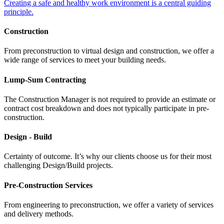
Creating a safe and healthy work environment is a central guiding
principle.
Construction
From preconstruction to virtual design and construction, we offer a
wide range of services to meet your building needs.
Lump-Sum Contracting
The Construction Manager is not required to provide an estimate or
contract cost breakdown and does not typically participate in pre-
construction.
Design - Build
Certainty of outcome. It’s why our clients choose us for their most
challenging Design/Build projects.
Pre-Construction Services
From engineering to preconstruction, we offer a variety of services
and delivery methods.