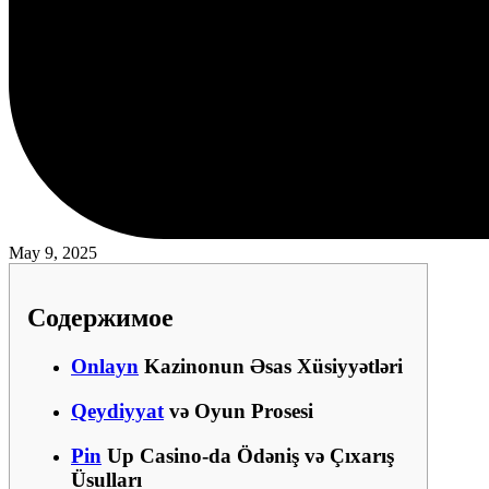
May 9, 2025
Содержимое
Onlayn
Kazinonun Əsas Xüsiyyətləri
Qeydiyyat
və Oyun Prosesi
Pin
Up Casino-da Ödəniş və Çıxarış
Üsulları