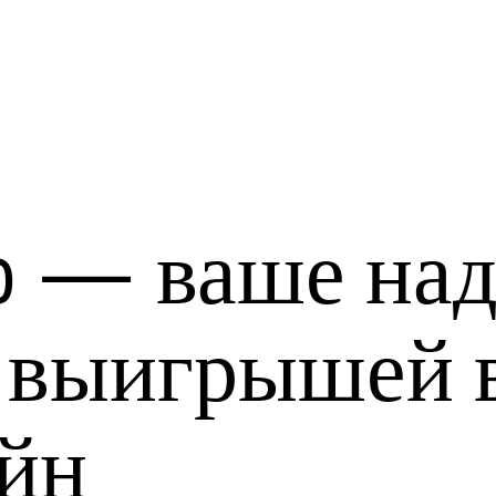
no — ваше на
 выигрышей 
йн