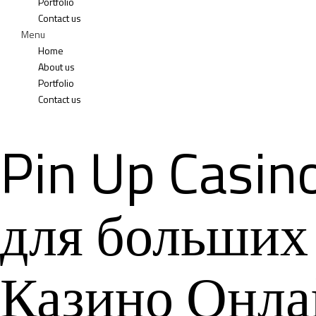
Portfolio
Contact us
Menu
Home
About us
Portfolio
Contact us
Pin Up Casi
для больших
Казино Онла