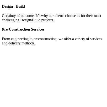
Design - Build
Certainty of outcome. It’s why our clients choose us for their most
challenging Design/Build projects.
Pre-Construction Services
From engineering to preconstruction, we offer a variety of services
and delivery methods.