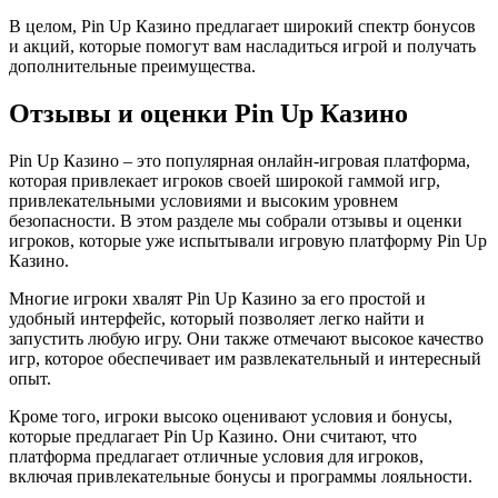
В целом, Pin Up Казино предлагает широкий спектр бонусов
и акций, которые помогут вам насладиться игрой и получать
дополнительные преимущества.
Отзывы и оценки Pin Up Казино
Pin Up Казино – это популярная онлайн-игровая платформа,
которая привлекает игроков своей широкой гаммой игр,
привлекательными условиями и высоким уровнем
безопасности. В этом разделе мы собрали отзывы и оценки
игроков, которые уже испытывали игровую платформу Pin Up
Казино.
Многие игроки хвалят Pin Up Казино за его простой и
удобный интерфейс, который позволяет легко найти и
запустить любую игру. Они также отмечают высокое качество
игр, которое обеспечивает им развлекательный и интересный
опыт.
Кроме того, игроки высоко оценивают условия и бонусы,
которые предлагает Pin Up Казино. Они считают, что
платформа предлагает отличные условия для игроков,
включая привлекательные бонусы и программы лояльности.