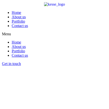
Home
About us
Portfolio
Contact us
Menu
Home
About us
Portfolio
Contact us
Get in touch