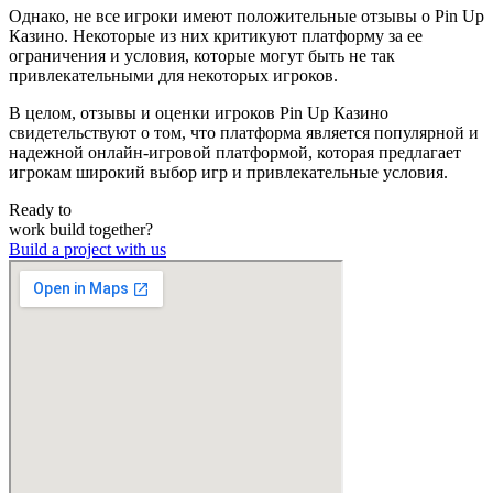
Однако, не все игроки имеют положительные отзывы о Pin Up
Казино. Некоторые из них критикуют платформу за ее
ограничения и условия, которые могут быть не так
привлекательными для некоторых игроков.
В целом, отзывы и оценки игроков Pin Up Казино
свидетельствуют о том, что платформа является популярной и
надежной онлайн-игровой платформой, которая предлагает
игрокам широкий выбор игр и привлекательные условия.
Ready to
work
build
together?
Build a project with us