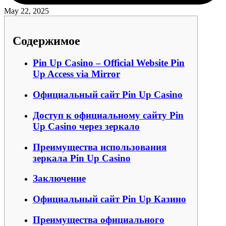
May 22, 2025
Содержимое
Pin Up Casino – Official Website Pin
Up Access via Mirror
Официальный сайт Pin Up Casino
Доступ к официальному сайту Pin
Up Casino через зеркало
Преимущества использования
зеркала Pin Up Casino
Заключение
Официальный сайт Pin Up Казино
Преимущества официального