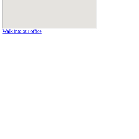
Walk into our office