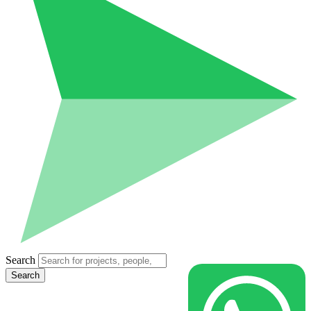
Search
Search