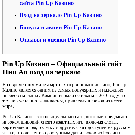
сайта Pin Up Казино
Вход на зеркало Pin Up Казино
Бонусы и акции Pin Up Казино
Отзывы и оценки Pin Up Казино
Pin Up Казино – Официальный сайт
Пин Ап вход на зеркало
В современном мире азартных игр и онлайн-казино, Pin Up
Казино является одним из самых популярных и надежных
игроков на рынке. Компания была основана в 2016 году и с
тех пор успешно развивается, привлекая игроков из всего
мира.
Pin Up Казино – это официальный сайт, который предлагает
игрокам широкий спектр азартных игр, включая слоты,
карточные игры, рулетку и другие. Сайт доступен на русском
языке, что делает его доступным для игроков из России и