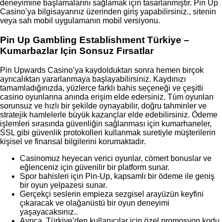
deneyimine başlamalarını sağlamak için tasarlanmıştır. Pin Up
Casino’ya bilgisayarınız üzerinden giriş yapabilirsiniz., sitenin
veya sah mobil uygulamanın mobil versiyonu.
Pin Up Gambling Establishment Türkiye –
Kumarbazlar Için Sonsuz Fırsatlar
Pin Upwards Casino’ya kaydolduktan sonra hemen birçok
ayrıcalıktan yararlanmaya başlayabilirsiniz. Kaydınızı
tamamladığınızda, yüzlerce farklı bahis seçeneği ve çeşitli
casino oyunlarına anında erişim elde edersiniz. Tüm oyunları
sorunsuz ve hızlı bir şekilde oynayabilir, doğru tahminler ve
stratejik hamlelerle büyük kazançlar elde edebilirsiniz. Ödeme
işlemleri sırasında güvenliğin sağlanması için kumarhaneler,
SSL gibi güvenlik protokolleri kullanmak suretiyle müşterilerin
kişisel ve finansal bilgilerini korumaktadır.
Casinomuz heyecan verici oyunlar, cömert bonuslar ve
eğlenceniz için güvenilir bir platform sunar.
Spor bahisleri için Pin-Up, kapsamlı bir ödeme ile geniş
bir oyun yelpazesi sunar.
Gerçekçi seslerin empieza sezgisel arayüzün keyfini
çıkaracak ve olağanüstü bir oyun deneyimi
yaşayacaksınız..
Ayrıca, Türkiye’den kullanıcılar için özel promosyon kodu