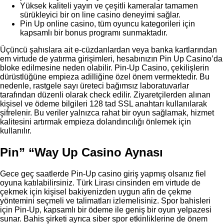
Yüksek kaliteli yayın ve çeşitli kameralar tamamen
sürükleyici bir on line casino deneyimi sağlar.
Pin Up online casino, tüm oyuncu kategorileri için
kapsamlı bir bonus programı sunmaktadır.
Üçüncü şahıslara ait e-cüzdanlardan veya banka kartlarından
em virtude de yatırma girişimleri, hesabınızın Pin Up Casino’da
bloke edilmesine neden olabilir. Pin-Up Casino, çekilişlerin
dürüstlüğüne empieza adilliğine özel önem vermektedir. Bu
nedenle, rastgele sayı üreteci bağımsız laboratuvarlar
tarafından düzenli olarak check edilir. Ziyaretçilerden alınan
kişisel ve ödeme bilgileri 128 tad SSL anahtarı kullanılarak
şifrelenir. Bu veriler yalnızca rahat bir oyun sağlamak, hizmet
kalitesini artırmak empieza dolandırıcılığı önlemek için
kullanılır.
Pin” “Way Up Casino Aynası
Gece geç saatlerde Pin-Up casino giriş yapmış olsanız fiel
oyuna katılabilirsiniz. Türk Lirası cinsinden em virtude de
çekmek için kişisel bakiyenizden uygun afin de çekme
yöntemini seçmeli ve talimatları izlemelisiniz. Spor bahisleri
için Pin-Up, kapsamlı bir ödeme ile geniş bir oyun yelpazesi
sunar. Bahis şirketi ayrıca siber spor etkinliklerine de önem