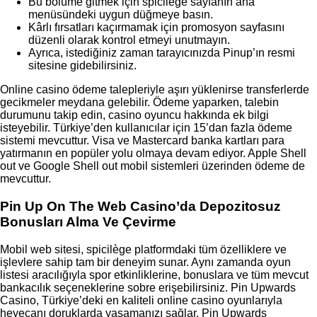
Bu bölüme gitmek için spicilège sayfanın ana
menüsündeki uygun düğmeye basın.
Kârlı fırsatları kaçırmamak için promosyon sayfasını
düzenli olarak kontrol etmeyi unutmayın.
Ayrıca, istediğiniz zaman tarayıcınızda Pinup’ın resmi
sitesine gidebilirsiniz.
Online casino ödeme talepleriyle aşırı yüklenirse transferlerde
gecikmeler meydana gelebilir. Ödeme yaparken, talebin
durumunu takip edin, casino oyuncu hakkında ek bilgi
isteyebilir. Türkiye’den kullanıcılar için 15’dan fazla ödeme
sistemi mevcuttur. Visa ve Mastercard banka kartları para
yatırmanın en popüler yolu olmaya devam ediyor. Apple Shell
out ve Google Shell out mobil sistemleri üzerinden ödeme de
mevcuttur.
Pin Up On The Web Casino’da Depozitosuz
Bonusları Alma Ve Çevirme
Mobil web sitesi, spicilège platformdaki tüm özelliklere ve
işlevlere sahip tam bir deneyim sunar. Aynı zamanda oyun
listesi aracılığıyla spor etkinliklerine, bonuslara ve tüm mevcut
bankacılık seçeneklerine sobre erişebilirsiniz. Pin Upwards
Casino, Türkiye’deki en kaliteli online casino oyunlarıyla
heyecanı doruklarda yaşamanızı sağlar. Pin Upwards