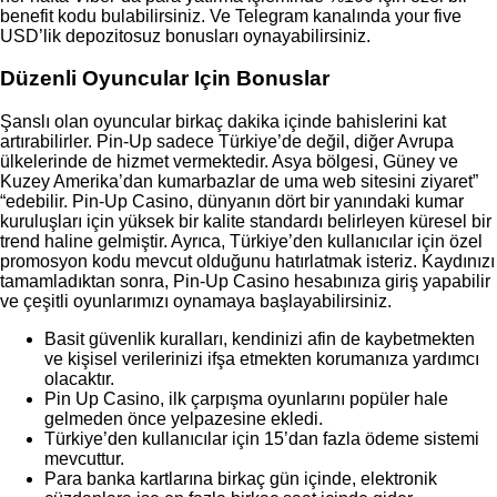
benefit kodu bulabilirsiniz. Ve Telegram kanalında your five
USD’lik depozitosuz bonusları oynayabilirsiniz.
Düzenli Oyuncular Için Bonuslar
Şanslı olan oyuncular birkaç dakika içinde bahislerini kat
artırabilirler. Pin-Up sadece Türkiye’de değil, diğer Avrupa
ülkelerinde de hizmet vermektedir. Asya bölgesi, Güney ve
Kuzey Amerika’dan kumarbazlar de uma web sitesini ziyaret”
“edebilir. Pin-Up Casino, dünyanın dört bir yanındaki kumar
kuruluşları için yüksek bir kalite standardı belirleyen küresel bir
trend haline gelmiştir. Ayrıca, Türkiye’den kullanıcılar için özel
promosyon kodu mevcut olduğunu hatırlatmak isteriz. Kaydınızı
tamamladıktan sonra, Pin-Up Casino hesabınıza giriş yapabilir
ve çeşitli oyunlarımızı oynamaya başlayabilirsiniz.
Basit güvenlik kuralları, kendinizi afin de kaybetmekten
ve kişisel verilerinizi ifşa etmekten korumanıza yardımcı
olacaktır.
Pin Up Casino, ilk çarpışma oyunlarını popüler hale
gelmeden önce yelpazesine ekledi.
Türkiye’den kullanıcılar için 15’dan fazla ödeme sistemi
mevcuttur.
Para banka kartlarına birkaç gün içinde, elektronik