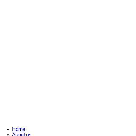
Home
About us