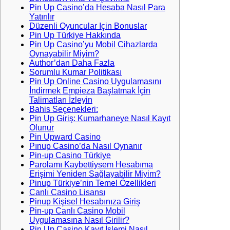
Pin Up Casino’da Hesaba Nasıl Para
Yatırılır
Düzenli Oyuncular Için Bonuslar
Pin Up Türkiye Hakkında
Pin Up Casino’yu Mobil Cihazlarda
Oynayabilir Miyim?
Author’dan Daha Fazla
Sorumlu Kumar Politikası
Pin Up Online Casino Uygulamasını
İndirmek Empieza Başlatmak İçin
Talimatları İzleyin
Bahis Seçenekleri:
Pin Up Giriş: Kumarhaneye Nasıl Kayıt
Olunur
Pin Upward Casino
Pınup Casino’da Nasıl Oynanır
Pin-up Casino Türkiye
Parolamı Kaybettiysem Hesabıma
Erişimi Yeniden Sağlayabilir Miyim?
Pinup Türkiye’nin Temel Özellikleri
Canlı Casino Lisansı
Pinup Kişisel Hesabınıza Giriş
Pin-up Canlı Сasino Mobil
Uygulamasına Nasıl Girilir?
Pin Up Casino Kayıt İşlemi Nasıl