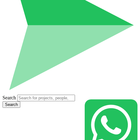
Search
Search