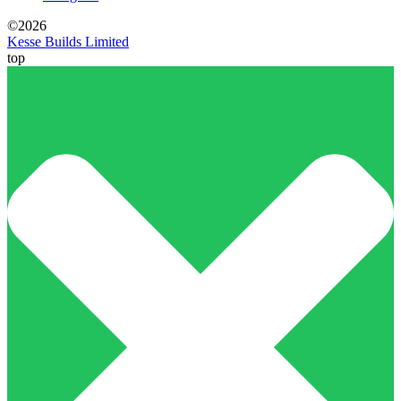
©2026
Kesse Builds Limited
top