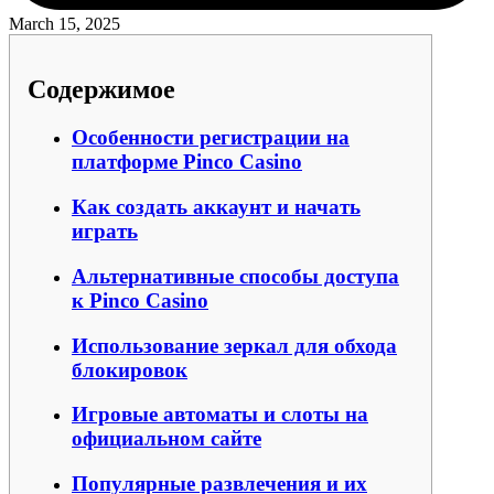
March 15, 2025
Содержимое
Особенности регистрации на
платформе Pinco Casino
Как создать аккаунт и начать
играть
Альтернативные способы доступа
к Pinco Casino
Использование зеркал для обхода
блокировок
Игровые автоматы и слоты на
официальном сайте
Популярные развлечения и их