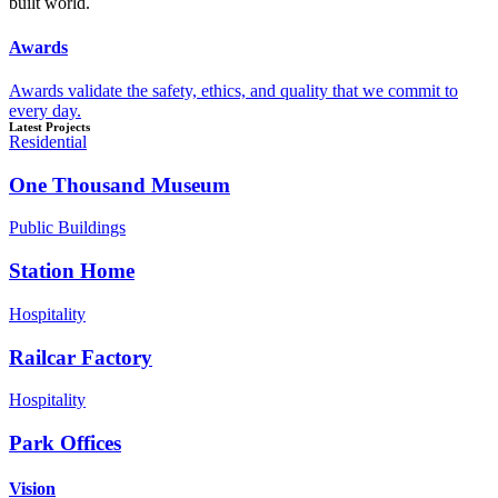
built world.
Awards
Awards validate the safety, ethics, and quality that we commit to
every day.
Latest Projects
Residential
One Thousand Museum
Public Buildings
Station Home
Hospitality
Railcar Factory
Hospitality
Park Offices
Vision