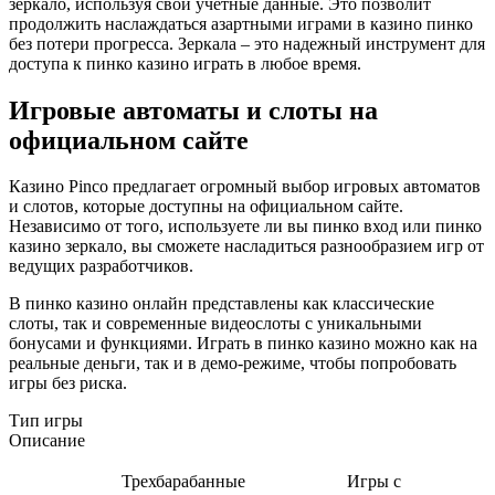
зеркало, используя свои учетные данные. Это позволит
продолжить наслаждаться азартными играми в казино пинко
без потери прогресса. Зеркала – это надежный инструмент для
доступа к пинко казино играть в любое время.
Игровые автоматы и слоты на
официальном сайте
Казино Pinco предлагает огромный выбор игровых автоматов
и слотов, которые доступны на официальном сайте.
Независимо от того, используете ли вы пинко вход или пинко
казино зеркало, вы сможете насладиться разнообразием игр от
ведущих разработчиков.
В пинко казино онлайн представлены как классические
слоты, так и современные видеослоты с уникальными
бонусами и функциями. Играть в пинко казино можно как на
реальные деньги, так и в демо-режиме, чтобы попробовать
игры без риска.
Тип игры
Описание
Трехбарабанные
Игры с