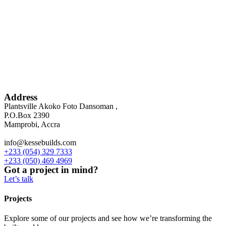
Address
Plantsville Akoko Foto Dansoman ,
P.O.Box 2390
Mamprobi, Accra
info@kessebuilds.com
+233 (054) 329 7333
+233 (050) 469 4969
Got a project in mind?
Let’s talk
Projects
Explore some of our projects and see how we’re transforming the