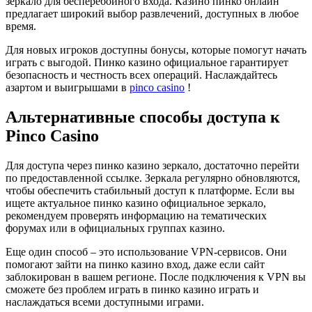
зеркало для бесперебойного входа. Казино пинко онлайн
предлагает широкий выбор развлечений, доступных в любое
время.
Для новых игроков доступны бонусы, которые помогут начать
играть с выгодой. Пинко казино официальное гарантирует
безопасность и честность всех операций. Наслаждайтесь
азартом и выигрышами в
pinco casino
!
Альтернативные способы доступа к
Pinco Casino
Для доступа через пинко казино зеркало, достаточно перейти
по предоставленной ссылке. Зеркала регулярно обновляются,
чтобы обеспечить стабильный доступ к платформе. Если вы
ищете актуальное пинко казино официальное зеркало,
рекомендуем проверять информацию на тематических
форумах или в официальных группах казино.
Еще один способ – это использование VPN-сервисов. Они
помогают зайти на пинко казино вход, даже если сайт
заблокирован в вашем регионе. После подключения к VPN вы
сможете без проблем играть в пинко казино играть и
наслаждаться всеми доступными играми.