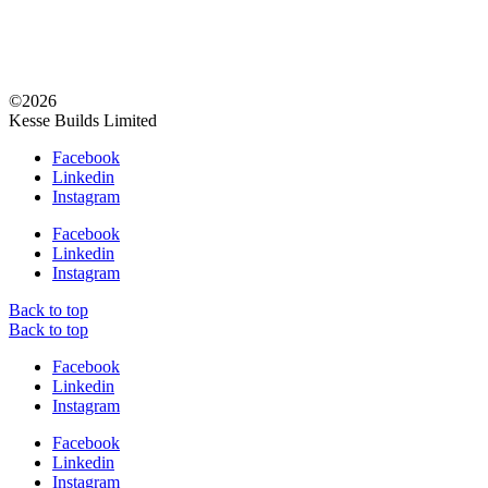
©2026
Kesse Builds Limited
Facebook
Linkedin
Instagram
Facebook
Linkedin
Instagram
Back to top
Back to top
Facebook
Linkedin
Instagram
Facebook
Linkedin
Instagram