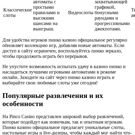
автоматы с
захватывающей
простыми
графикой,
Классические
Т
правилами и
Видеослоты
бонусными
слоты
а
высокими
раундами и
шансами на
прогрессивными
выигрыш.
джекпотами.
Для удобства игроков пинко казино официальное регулярно
обновляет коллекцию игр, добавляя новые автоматы. Если
доступ к сайту ограничен, воспользуйтесь пинко зеркало,
чтобы продолжить играть без перерывов.
Не упустите возможность испытать удачу в казино пинко и
насладиться лучшими игровыми автоматами в режиме
онлайн. Заходите на сайт через пинко казино играть и
выбирайте свои любимые слоты уже сегодня!
Популярные развлечения и их
особенности
На Pinco Casino представлен широкий выбор развлечений,
которые подойдут как новичкам, так и опытным игрокам.
Пинко казино официальное предлагает уникальные слоты,
настольные игры и live-дилеры, чтобы каждый мог найти что-