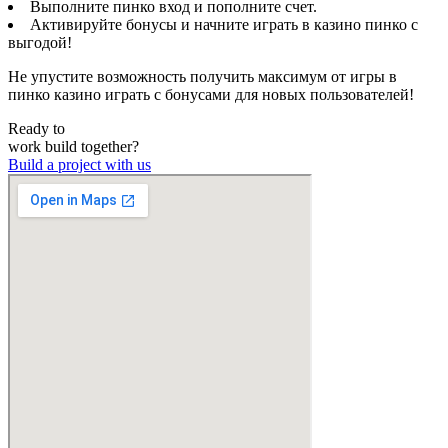
Выполните пинко вход и пополните счет.
Активируйте бонусы и начните играть в казино пинко с
выгодой!
Не упустите возможность получить максимум от игры в
пинко казино играть с бонусами для новых пользователей!
Ready to
work
build
together?
Build a project with us