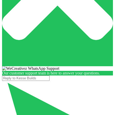
Our customer support team is here to answer your questions.