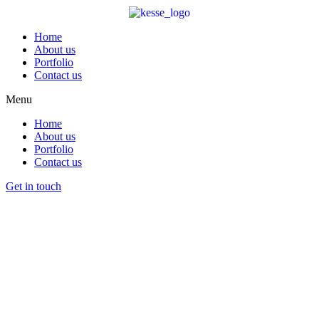
Home
About us
Portfolio
Contact us
Menu
Home
About us
Portfolio
Contact us
Get in touch