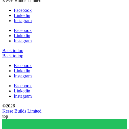
Kesse Builds Limited
Facebook
Linkedin
Instagram
Facebook
Linkedin
Instagram
Back to top
Back to top
Facebook
Linkedin
Instagram
Facebook
Linkedin
Instagram
©2026
Kesse Builds Limited
top