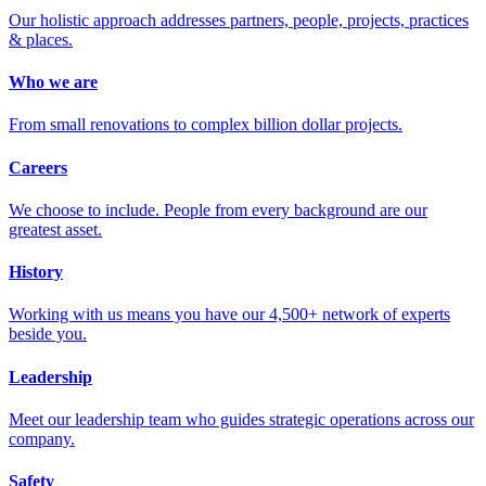
Our holistic approach addresses partners, people, projects, practices
& places.
Who we are
From small renovations to complex billion dollar projects.
Careers
We choose to include. People from every background are our
greatest asset.
History
Working with us means you have our 4,500+ network of experts
beside you.
Leadership
Meet our leadership team who guides strategic operations across our
company.
Safety