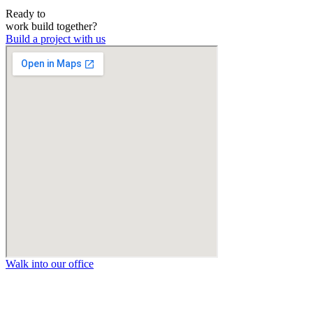
Ready to
work
build
together?
Build a project with us
Walk into our office