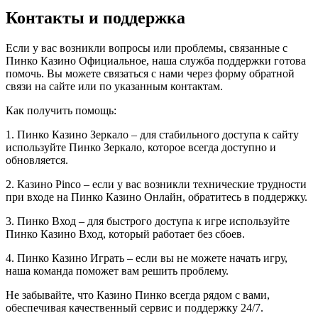
Контакты и поддержка
Если у вас возникли вопросы или проблемы, связанные с
Пинко Казино Официальное, наша служба поддержки готова
помочь. Вы можете связаться с нами через форму обратной
связи на сайте или по указанным контактам.
Как получить помощь:
1. Пинко Казино Зеркало – для стабильного доступа к сайту
используйте Пинко Зеркало, которое всегда доступно и
обновляется.
2. Казино Pinco – если у вас возникли технические трудности
при входе на Пинко Казино Онлайн, обратитесь в поддержку.
3. Пинко Вход – для быстрого доступа к игре используйте
Пинко Казино Вход, который работает без сбоев.
4. Пинко Казино Играть – если вы не можете начать игру,
наша команда поможет вам решить проблему.
Не забывайте, что Казино Пинко всегда рядом с вами,
обеспечивая качественный сервис и поддержку 24/7.