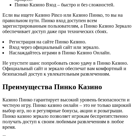
Пинко Казино Вход – быстро и без сложностей.
Если вы ищете Казино Pinco или Казино Пинко, то вы на
правильном пути. Пинко вход доступен всем
зарегистрированным пользователям, а Пинко Казино Зеркало
обеспечивает доступ даже при технических сбоях.
Регистрация на сайте Пинко Казино.
Вход через официальный сайт или зеркало.
Наслаждайтесь играми в Пинко Казино Онлайн.
Не упустите шанс попробовать свою удачу в Пинко Казино.
Официальный сайт и зеркало обеспечат вам комфортный и
безопасный доступ к увлекательным развлечениям.
Преимущества Пинко Казино
Казино Пинко гарантирует высокий уровень безопасности и
честную игру. Пинко казино онлайн – это не только широкий
выбор игр, но и регулярные бонусы, акции и розыгрыши.
Пинко казино зеркало позволяет игрокам беспрепятственно
получать доступ к своим любимым развлечениям в любое
время.