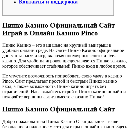
Контакты и поддержка
Пинко Казино Официальный Сайт
Играй в Онлайн Казино Pinco
Пинко Казино – это ваш шанс на крупный выигрыш в
удобной онлайн-среде. На сайте Пинко Казино официальное
доступны тысячи игр, включая популярные слоты и live-
казино. Для удобства игроков предоставляется Пинко зеркало,
которое обеспечивает стабильный Пинко вход в любое время.
Не упустите возможность попробовать свою удачу в казино
Pinco. Сайт предлагает простой и быстрый Пинко казино
вход, а также возможность Пинко казино играть без
ограничений. Наслаждайтесь игрой в Пинко казино онлайн и
покоряйте вершины азарта вместе с казино Пинко!
Пинко Казино Официальный Сайт
Добро пожаловать на Пинко Казино Официальное – ваше
безопасное и надежное место для игры в онлайн казино. Здесь