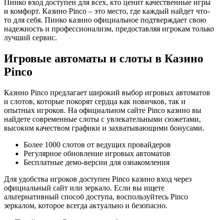
Пинко вход доступен для всех, кто ценит качественные игры
и комфорт. Казино Pinco – это место, где каждый найдет что-
то для себя. Пинко казино официальное подтверждает свою
надежность и профессионализм, предоставляя игрокам только
лучший сервис.
Игровые автоматы и слоты в Казино
Pinco
Казино Pinco предлагает широкий выбор игровых автоматов
и слотов, которые покорят сердца как новичков, так и
опытных игроков. На официальном сайте Pinco казино вы
найдете современные слоты с увлекательными сюжетами,
высоким качеством графики и захватывающими бонусами.
Более 1000 слотов от ведущих провайдеров
Регулярное обновление игровых автоматов
Бесплатные демо-версии для ознакомления
Для удобства игроков доступен Pinco казино вход через
официальный сайт или зеркало. Если вы ищете
альтернативный способ доступа, воспользуйтесь Pinco
зеркалом, которое всегда актуально и безопасно.