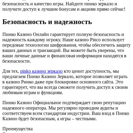
безопасность и качество игры. Найдите пинко зеркало и
получите доступ к лучшим бонусам и акциям прямо сейчас!
Безопасность и надежность
Пинко Казино Онлайн гарантирует полную безопасность и
надежность каждому игроку. Наше казино Pinco использует
передовые технологии шифрования, чтобы обеспечить защиту
ваших данных и транзакций. Вы можете быть уверены, что
ваши личные данные и финансовая информация находятся в
безопасности.
Для тех,
pinko казино зеркало
кто ценит доступность, мы
предлагаем Пинко Казино Зеркало, которое позволяет играть
в казино Pинко даже при блокировке основного сайта. Это
гарантирует, что вы всегда сможете получить доступ к своим
любимым играм и функциям.
Пинко Казино Официальное подтверждает свою репутацию
надежного оператора. Мы регулярно проводим аудиты и
соответствуем всем стандартам индустрии. Ваш вход в Пинко
Казино будет безопасным, а игры – честными.
Преимущества