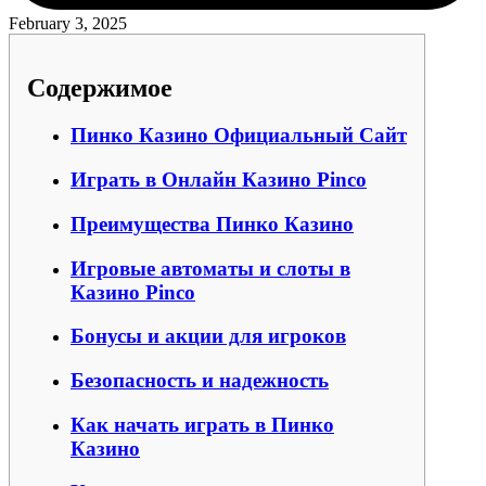
February 3, 2025
Содержимое
Пинко Казино Официальный Сайт
Играть в Онлайн Казино Pinco
Преимущества Пинко Казино
Игровые автоматы и слоты в
Казино Pinco
Бонусы и акции для игроков
Безопасность и надежность
Как начать играть в Пинко
Казино