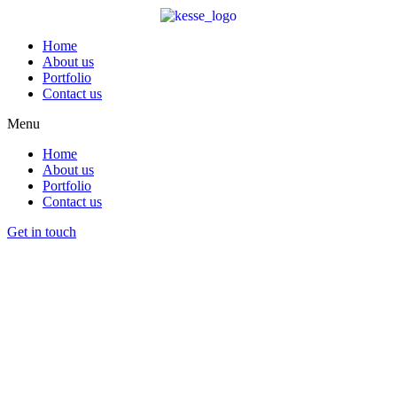
Home
About us
Portfolio
Contact us
Menu
Home
About us
Portfolio
Contact us
Get in touch