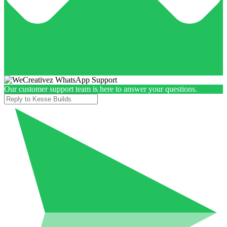
Our customer support team is here to answer your questions.