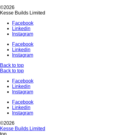
©2026
Kesse Builds Limited
Facebook
Linkedin
Instagram
Facebook
Linkedin
Instagram
Back to top
Back to top
Facebook
Linkedin
Instagram
Facebook
Linkedin
Instagram
©2026
Kesse Builds Limited
top