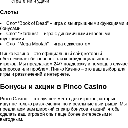
стратегии и удачи
Слоты
Слот “Book of Dead” – игра с выигрышными функциями и
бонусами
Слот “Starburst” – игра с динамичными игровыми
функциями
Слот “Mega Moolah” – игра с джекпотом
Пинко Казино – это официальный сайт, который
обеспечивает безопасность и конфиденциальность
игроков. Мы предлагаем 24/7 поддержку и помощь в случае
вопросов или проблем. Пинко Казино – это ваш выбор для
игры и развлечений в интернете.
Бонусы и акции в Pinco Casino
Pinco Casino – это лучшее место для игроков, которые
ищут не только развлечения, но и реальные выигрыши. Мы
предлагаем вам широкий спектр бонусов и акций, чтобы
сделать ваш игровой опыт еще более интересным и
выгодным.