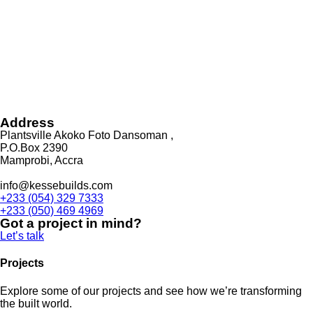
Address
Plantsville Akoko Foto Dansoman ,
P.O.Box 2390
Mamprobi, Accra
info@kessebuilds.com
+233 (054) 329 7333
+233 (050) 469 4969
Got a project in mind?
Let’s talk
Projects
Explore some of our projects and see how we’re transforming
the built world.