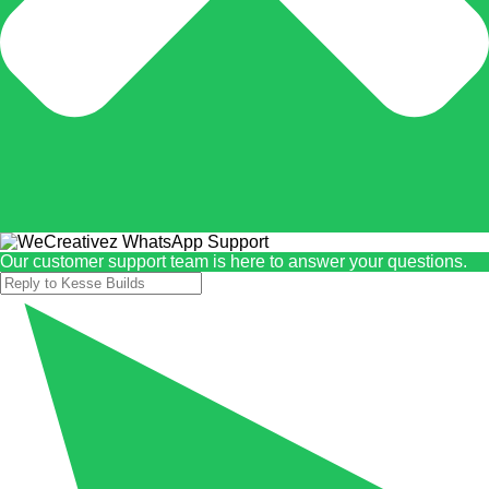
Our customer support team is here to answer your questions.