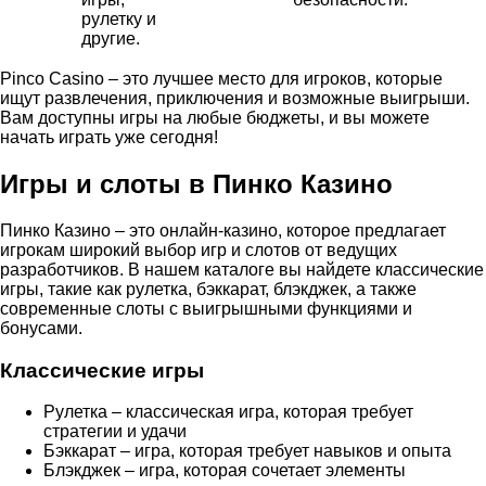
рулетку и
другие.
Pinco Casino – это лучшее место для игроков, которые
ищут развлечения, приключения и возможные выигрыши.
Вам доступны игры на любые бюджеты, и вы можете
начать играть уже сегодня!
Игры и слоты в Пинко Казино
Пинко Казино – это онлайн-казино, которое предлагает
игрокам широкий выбор игр и слотов от ведущих
разработчиков. В нашем каталоге вы найдете классические
игры, такие как рулетка, бэккарат, блэкджек, а также
современные слоты с выигрышными функциями и
бонусами.
Классические игры
Рулетка – классическая игра, которая требует
стратегии и удачи
Бэккарат – игра, которая требует навыков и опыта
Блэкджек – игра, которая сочетает элементы