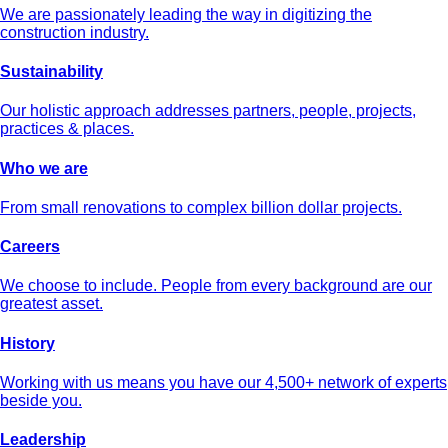
We are passionately leading the way in digitizing the
construction industry.
Sustainability
Our holistic approach addresses partners, people, projects,
practices & places.
Who we are
From small renovations to complex billion dollar projects.
Careers
We choose to include. People from every background are our
greatest asset.
History
Working with us means you have our 4,500+ network of experts
beside you.
Leadership