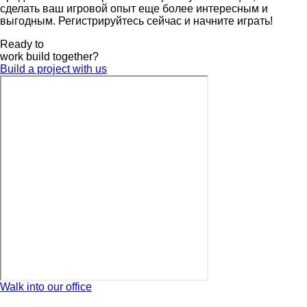
сделать ваш игровой опыт еще более интересным и
выгодным. Регистрируйтесь сейчас и начните играть!
Ready to
work
build
together?
Build a project with us
Walk into our office