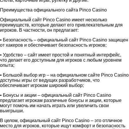
слоты, карточные игры, рулетку и другие.
Преимущества официального сайта Pinco Casino
Официальный сайт Pinco Casino имеет несколько
преимуществ, которые делают его привлекательным для
игроков. В частности, он предлагает:
• Безопасность – официальный сайт Pinco Casino защищен
от хакеров и обеспечивает безопасность игроков;
• Удобство – сайт имеет простой и понятный интерфейс,
что делает его доступным для игроков с любым уровнем
опыта;
• Большой выбор игр – на официальном сайте Pinco Casino
доступны игры от ведущих разработчиков, что
обеспечивает игрокам широкий выбор;
• Бонусы и акции – официальный сайт Pinco Casino
предлагает игрокам различные бонусы и акции, которые
могут помочь им начать играть или увеличить свои
выигрыши.
В целом, официальный сайт Pinco Casino – это отличное
место для игроков, которые ищут комфорт и безопасность