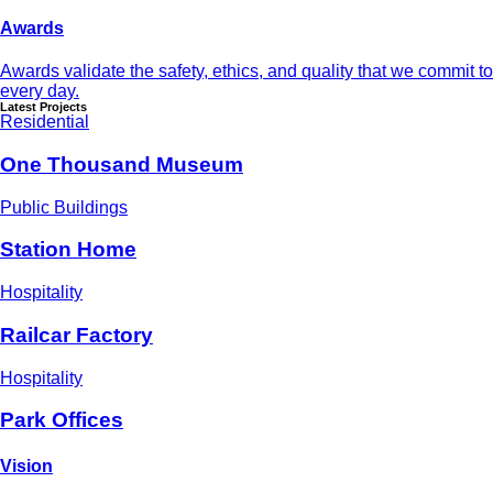
Awards
Awards validate the safety, ethics, and quality that we commit to
every day.
Latest Projects
Residential
One Thousand Museum
Public Buildings
Station Home
Hospitality
Railcar Factory
Hospitality
Park Offices
Vision