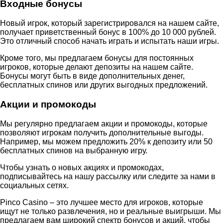
Входные бонусы
Новый игрок, который зарегистрировался на нашем сайте,
получает приветственный бонус в 100% до 10 000 рублей.
Это отличный способ начать играть и испытать наши игры.
Кроме того, мы предлагаем бонусы для постоянных
игроков, которые делают депозиты на нашем сайте.
Бонусы могут быть в виде дополнительных денег,
бесплатных спинов или других выгодных предложений.
Акции и промокоды
Мы регулярно предлагаем акции и промокоды, которые
позволяют игрокам получить дополнительные выгоды.
Например, мы можем предложить 20% к депозиту или 50
бесплатных спинов на выбранную игру.
Чтобы узнать о новых акциях и промокодах,
подписывайтесь на нашу рассылку или следите за нами в
социальных сетях.
Pinco Casino – это лучшее место для игроков, которые
ищут не только развлечения, но и реальные выигрыши. Мы
предлагаем вам широкий спектр бонусов и акций, чтобы