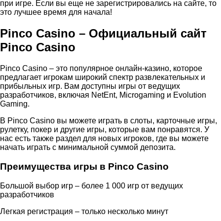
при игре. Если вы еще не зарегистрировались на сайте, то
это лучшее время для начала!
Pinco Casino – Официальный сайт
Pinco Casino
Pinco Casino – это популярное онлайн-казино, которое
предлагает игрокам широкий спектр развлекательных и
прибыльных игр. Вам доступны игры от ведущих
разработчиков, включая NetEnt, Microgaming и Evolution
Gaming.
В Pinco Casino вы можете играть в слоты, карточные игры,
рулетку, покер и другие игры, которые вам понравятся. У
нас есть также раздел для новых игроков, где вы можете
начать играть с минимальной суммой депозита.
Преимущества игры в Pinco Casino
Большой выбор игр – более 1 000 игр от ведущих
разработчиков
Легкая регистрация – только несколько минут