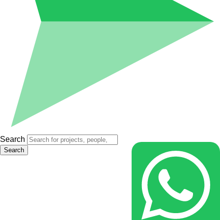
Search
Search