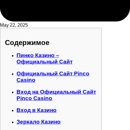
May 22, 2025
Содержимое
Пинко Казино –
Официальный Сайт
Официальный Сайт Pinco
Casino
Вход на Официальный Сайт
Pinco Casino
Вход в Казино
Зеркало Казино