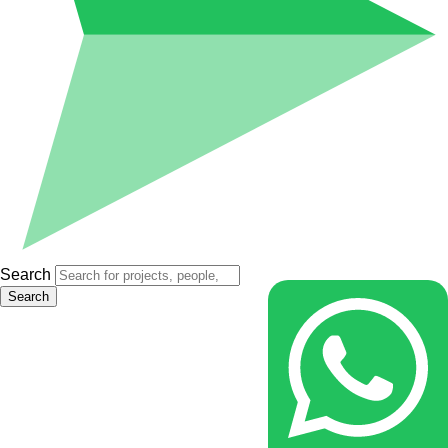
Search
Search