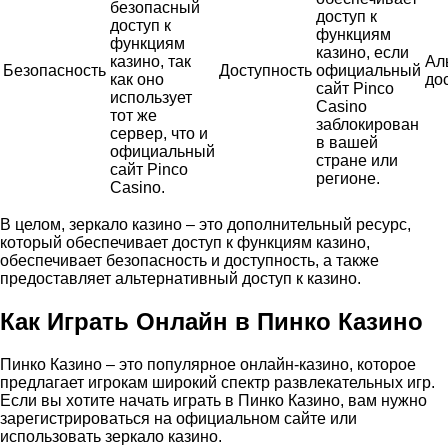
безопасный
доступ к
доступ к
функциям
функциям
казино, если
казино, так
Ал
Безопасность
Доступность
официальный
как оно
до
сайт Pinco
использует
Casino
тот же
заблокирован
сервер, что и
в вашей
официальный
стране или
сайт Pinco
регионе.
Casino.
В целом, зеркало казино – это дополнительный ресурс,
который обеспечивает доступ к функциям казино,
обеспечивает безопасность и доступность, а также
предоставляет альтернативный доступ к казино.
Как Играть Онлайн в Пинко Казино
Пинко Казино – это популярное онлайн-казино, которое
предлагает игрокам широкий спектр развлекательных игр.
Если вы хотите начать играть в Пинко Казино, вам нужно
зарегистрироваться на официальном сайте или
использовать зеркало казино.