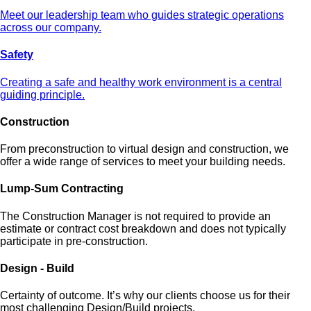
Meet our leadership team who guides strategic operations
across our company.
Safety
Creating a safe and healthy work environment is a central
guiding principle.
Construction
From preconstruction to virtual design and construction, we
offer a wide range of services to meet your building needs.
Lump-Sum Contracting
The Construction Manager is not required to provide an
estimate or contract cost breakdown and does not typically
participate in pre-construction.
Design - Build
Certainty of outcome. It’s why our clients choose us for their
most challenging Design/Build projects.