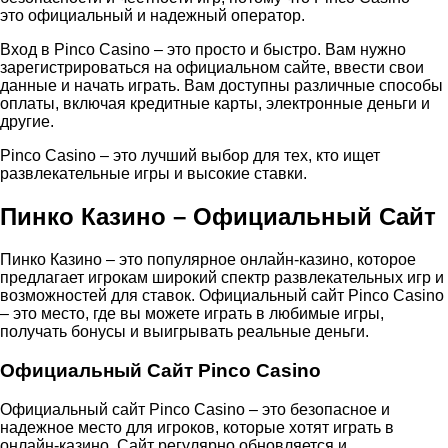
это официальный и надежный оператор.
Вход в Pinco Casino – это просто и быстро. Вам нужно
зарегистрироваться на официальном сайте, ввести свои
данные и начать играть. Вам доступны различные способы
оплаты, включая кредитные карты, электронные деньги и
другие.
Pinco Casino – это лучший выбор для тех, кто ищет
развлекательные игры и высокие ставки.
Пинко Казино – Официальный Сайт
Пинко Казино – это популярное онлайн-казино, которое
предлагает игрокам широкий спектр развлекательных игр и
возможностей для ставок. Официальный сайт Pinco Casino
– это место, где вы можете играть в любимые игры,
получать бонусы и выигрывать реальные деньги.
Официальный Сайт Pinco Casino
Официальный сайт Pinco Casino – это безопасное и
надежное место для игроков, которые хотят играть в
онлайн-казино. Сайт регулярно обновляется и