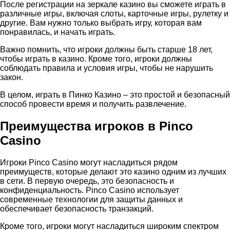
После регистрации на зеркале казино вы сможете играть в
различные игры, включая слоты, карточные игры, рулетку и
другие. Вам нужно только выбрать игру, которая вам
понравилась, и начать играть.
Важно помнить, что игроки должны быть старше 18 лет,
чтобы играть в казино. Кроме того, игроки должны
соблюдать правила и условия игры, чтобы не нарушить
закон.
В целом, играть в Пинко Казино – это простой и безопасный
способ провести время и получить развлечение.
Преимущества игроков в Pinco
Casino
Игроки Pinco Casino могут насладиться рядом
преимуществ, которые делают это казино одним из лучших
в сети. В первую очередь, это безопасность и
конфиденциальность. Pinco Casino использует
современные технологии для защиты данных и
обеспечивает безопасность транзакций.
Кроме того, игроки могут насладиться широким спектром