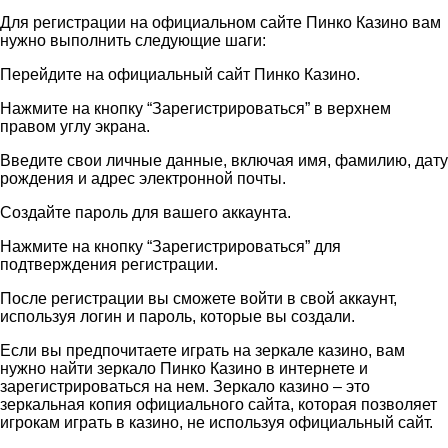
Для регистрации на официальном сайте Пинко Казино вам
нужно выполнить следующие шаги:
Перейдите на официальный сайт Пинко Казино.
Нажмите на кнопку “Зарегистрироваться” в верхнем
правом углу экрана.
Введите свои личные данные, включая имя, фамилию, дату
рождения и адрес электронной почты.
Создайте пароль для вашего аккаунта.
Нажмите на кнопку “Зарегистрироваться” для
подтверждения регистрации.
После регистрации вы сможете войти в свой аккаунт,
используя логин и пароль, которые вы создали.
Если вы предпочитаете играть на зеркале казино, вам
нужно найти зеркало Пинко Казино в интернете и
зарегистрироваться на нем. Зеркало казино – это
зеркальная копия официального сайта, которая позволяет
игрокам играть в казино, не используя официальный сайт.