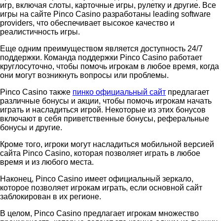
игр, включая слоты, карточные игры, рулетку и другие. Все
игры на сайте Pinco Casino разработаны leading software
providers, что обеспечивает высокое качество и
реалистичность игры.
Еще одним преимуществом является доступность 24/7
поддержки. Команда поддержки Pinco Casino работает
круглосуточно, чтобы помочь игрокам в любое время, когда
они могут возникнуть вопросы или проблемы.
Pinco Casino также
пинко официальный сайт
предлагает
различные бонусы и акции, чтобы помочь игрокам начать
играть и насладиться игрой. Некоторые из этих бонусов
включают в себя приветственные бонусы, реферальные
бонусы и другие.
Кроме того, игроки могут насладиться мобильной версией
сайта Pinco Casino, которая позволяет играть в любое
время и из любого места.
Наконец, Pinco Casino имеет официальный зеркало,
которое позволяет игрокам играть, если основной сайт
заблокирован в их регионе.
В целом, Pinco Casino предлагает игрокам множество