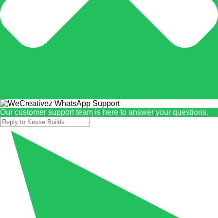
Our customer support team is here to answer your questions.