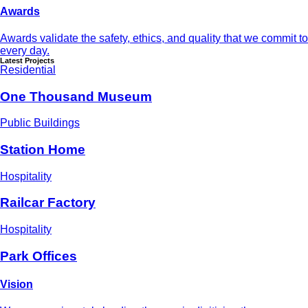
Awards
Awards validate the safety, ethics, and quality that we commit to
every day.
Latest Projects
Residential
One Thousand Museum
Public Buildings
Station Home
Hospitality
Railcar Factory
Hospitality
Park Offices
Vision