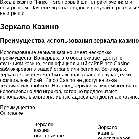
Вход в казино Пинко – это первый шаг к приключениям и
выигрышам. Начните играть сегодня и получайте реальные
выигрыши!
Зеркало Казино
Преимущества использования зеркала казино
Использование зеркала казино имеет несколько
преимуществ. Во-первых, это обеспечивает доступ к
функциям казино, если официальный сайт Pinco Casino
заблокирован в вашей стране или регионе. Во-вторых,
зеркало казино может быть использовано в случае, если
официальный сайт Pinco Casino не доступен из-за
технических проблем. Наконец, зеркало казино может быть
использовано для игроков, которые предпочитают
использовать альтернативные адреса для доступа к казино.
Преимущество
Описание
Зеркало
Зеркало
казино
казино
обеспечивает
обеспечивает