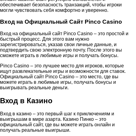
обеспечивает безопасность транзакций, чтобы игроки
могли чувствовать себя комфортно и уверенно.
Вход на Официальный Сайт Pinco Casino
Вход на официальный сайт Pinco Casino – это простой и
быстрый процесс. Для этого вам нужно
зарегистрироваться, указав свои личные данные, и
подтвердить свою электронную почту. После этого вы
сможете играть в любимые игры и получать бонусы.
Pinco Casino – это лучшее место для игроков, которые
ищут развлекательные игры и возможности для ставок.
Официальный сайт Pinco Casino – это место, где вы
можете играть в любимые игры, получать бонусы и
выигрывать реальные деньги.
Вход в Казино
Вход в казино – это первый шаг к приключениям и
выигрышам в мире азарта. Казино Пинко – это
официальный сайт, где вы можете играть онлайн и
получать реальные выигрыши.