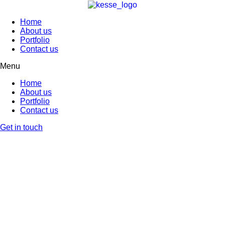
Home
About us
Portfolio
Contact us
Menu
Home
About us
Portfolio
Contact us
Get in touch