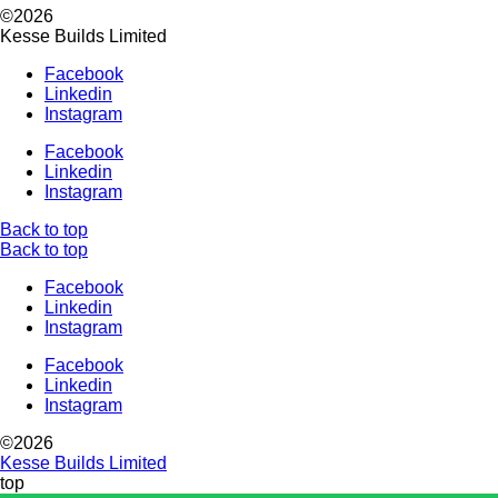
©2026
Kesse Builds Limited
Facebook
Linkedin
Instagram
Facebook
Linkedin
Instagram
Back to top
Back to top
Facebook
Linkedin
Instagram
Facebook
Linkedin
Instagram
©2026
Kesse Builds Limited
top