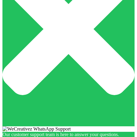
Our customer support team is here to answer your questions.