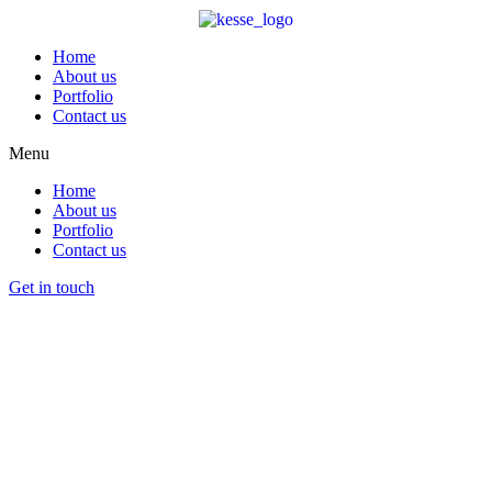
Home
About us
Portfolio
Contact us
Menu
Home
About us
Portfolio
Contact us
Get in touch