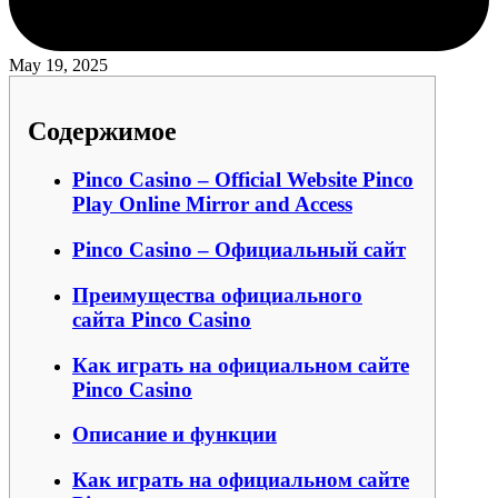
May 19, 2025
Содержимое
Pinco Casino – Official Website Pinco
Play Online Mirror and Access
Pinco Casino – Официальный сайт
Преимущества официального
сайта Pinco Casino
Как играть на официальном сайте
Pinco Casino
Описание и функции
Как играть на официальном сайте