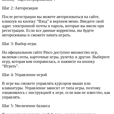
Шаг 2: Авторизация
После регистрации вы можете авторизоваться на сайте,
кликнув на кнопку “Вход” в верхнем меню. Введите свой
адрес электронной почты и пароль, которые вы ввели при
регистрации. Если все данные корректны, вы будете
авторизованы и сможете начать играть.
Шаг 3: Выбор игры
На официальном сайте Pinco доступно множество игр,
включая слоты, карточные игры, рулетку и другие. Выберите
игру, которая вам понравилась, и нажмите на кнопку
“Играть”.
Шаг 4: Управление игрой
В игре вы сможете управлять курсором мыши или
клавиатуры. Управление зависит от типа игры, поэтому
ознакомьтесь с инструкцией к игре, если вам не известно, как
управлять.
Шаг 5: Увеличение баланса