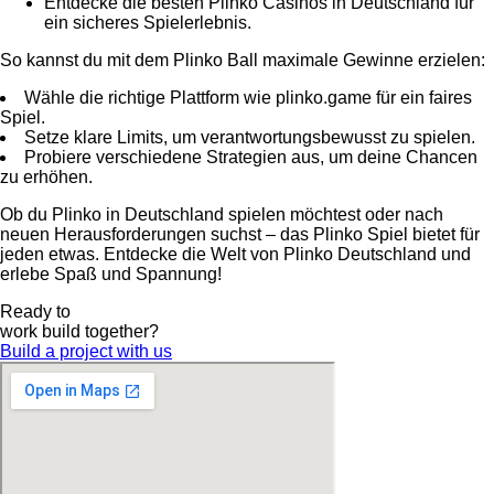
Entdecke die besten Plinko Casinos in Deutschland für
ein sicheres Spielerlebnis.
So kannst du mit dem Plinko Ball maximale Gewinne erzielen:
Wähle die richtige Plattform wie plinko.game für ein faires
Spiel.
Setze klare Limits, um verantwortungsbewusst zu spielen.
Probiere verschiedene Strategien aus, um deine Chancen
zu erhöhen.
Ob du Plinko in Deutschland spielen möchtest oder nach
neuen Herausforderungen suchst – das Plinko Spiel bietet für
jeden etwas. Entdecke die Welt von Plinko Deutschland und
erlebe Spaß und Spannung!
Ready to
work
build
together?
Build a project with us