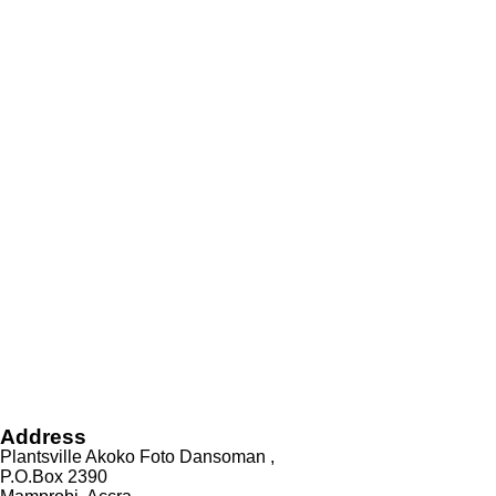
Address
Plantsville Akoko Foto Dansoman ,
P.O.Box 2390