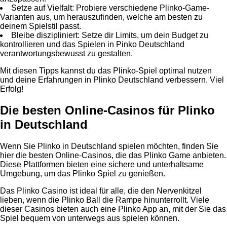
Setze auf Vielfalt: Probiere verschiedene Plinko-Game-
Varianten aus, um herauszufinden, welche am besten zu
deinem Spielstil passt.
Bleibe diszipliniert: Setze dir Limits, um dein Budget zu
kontrollieren und das Spielen in Pinko Deutschland
verantwortungsbewusst zu gestalten.
Mit diesen Tipps kannst du das Plinko-Spiel optimal nutzen
und deine Erfahrungen in Plinko Deutschland verbessern. Viel
Erfolg!
Die besten Online-Casinos für Plinko
in Deutschland
Wenn Sie Plinko in Deutschland spielen möchten, finden Sie
hier die besten Online-Casinos, die das Plinko Game anbieten.
Diese Plattformen bieten eine sichere und unterhaltsame
Umgebung, um das Plinko Spiel zu genießen.
Das Plinko Casino ist ideal für alle, die den Nervenkitzel
lieben, wenn die Plinko Ball die Rampe hinunterrollt. Viele
dieser Casinos bieten auch eine Plinko App an, mit der Sie das
Spiel bequem von unterwegs aus spielen können.