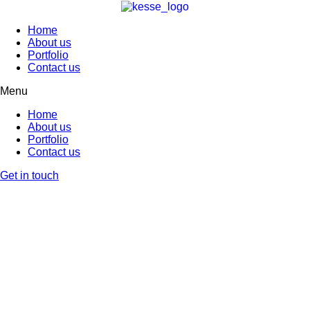
Home
About us
Portfolio
Contact us
Menu
Home
About us
Portfolio
Contact us
Get in touch