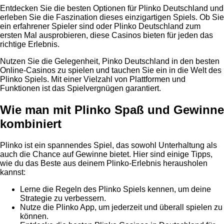
Entdecken Sie die besten Optionen für Plinko Deutschland und
erleben Sie die Faszination dieses einzigartigen Spiels. Ob Sie
ein erfahrener Spieler sind oder Plinko Deutschland zum
ersten Mal ausprobieren, diese Casinos bieten für jeden das
richtige Erlebnis.
Nutzen Sie die Gelegenheit, Pinko Deutschland in den besten
Online-Casinos zu spielen und tauchen Sie ein in die Welt des
Plinko Spiels. Mit einer Vielzahl von Plattformen und
Funktionen ist das Spielvergnügen garantiert.
Wie man mit Plinko Spaß und Gewinne
kombiniert
Plinko ist ein spannendes Spiel, das sowohl Unterhaltung als
auch die Chance auf Gewinne bietet. Hier sind einige Tipps,
wie du das Beste aus deinem Plinko-Erlebnis herausholen
kannst:
Lerne die Regeln des Plinko Spiels kennen, um deine
Strategie zu verbessern.
Nutze die Plinko App, um jederzeit und überall spielen zu
können.