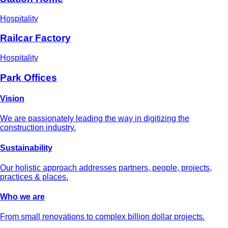
Hospitality
Railcar Factory
Hospitality
Park Offices
Vision
We are passionately leading the way in digitizing the
construction industry.
Sustainability
Our holistic approach addresses partners, people, projects,
practices & places.
Who we are
From small renovations to complex billion dollar projects.