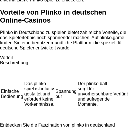
Vorteile von Plinko in deutschen
Online-Casinos
Plinko in Deutschland zu spielen bietet zahlreiche Vorteile, die
das Spielerlebnis noch spannender machen. Auf plinko.game
finden Sie eine benutzerfreundliche Plattform, die speziell für
deutsche Spieler entwickelt wurde.
Vorteil
Beschreibung
Das plinko
Der plinko ball
spiel ist intuitiv
sorgt für
Einfache
Spannung
gestaltet und
unvorhersehbare
Verfügb
Bedienung
pur
erfordert keine
und aufregende
Vorkenntnisse.
Momente.
Entdecken Sie die Faszination von plinko in deutschland