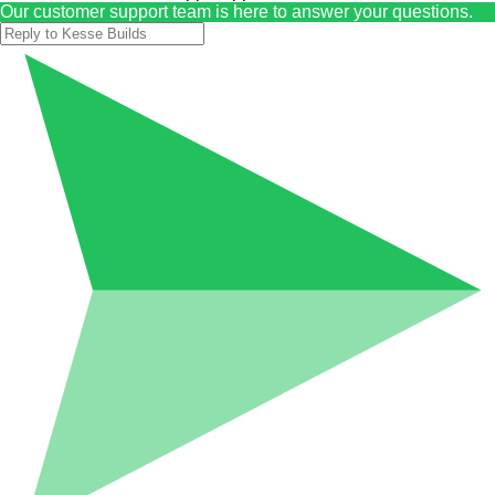
Our customer support team is here to answer your questions.