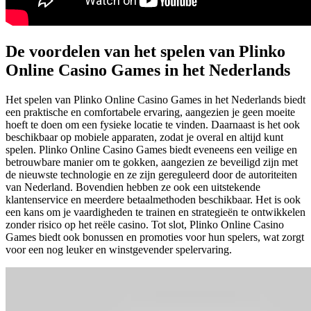
De voordelen van het spelen van Plinko
Online Casino Games in het Nederlands
Het spelen van Plinko Online Casino Games in het Nederlands biedt
een praktische en comfortabele ervaring, aangezien je geen moeite
hoeft te doen om een fysieke locatie te vinden. Daarnaast is het ook
beschikbaar op mobiele apparaten, zodat je overal en altijd kunt
spelen. Plinko Online Casino Games biedt eveneens een veilige en
betrouwbare manier om te gokken, aangezien ze beveiligd zijn met
de nieuwste technologie en ze zijn gereguleerd door de autoriteiten
van Nederland. Bovendien hebben ze ook een uitstekende
klantenservice en meerdere betaalmethoden beschikbaar. Het is ook
een kans om je vaardigheden te trainen en strategieën te ontwikkelen
zonder risico op het reële casino. Tot slot, Plinko Online Casino
Games biedt ook bonussen en promoties voor hun spelers, wat zorgt
voor een nog leuker en winstgevender spelervaring.