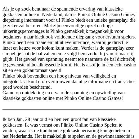
Als je op zoek bent naar de spannende ervaring van klassieke
gokkasten online in Nederland, dan is Plinko Online Casino Games
diepzinnig interessant voor u! Plinko biedt een unieke gameplay, die
je zeker zal bekoren. Met zijn eenvoudige opzet en hoge
uitkeringspercentages is Plinko gemakkelijk toegankelijk voor
beginners, maar biedt ook voldoende diepgang voor ervaren spelers.
Plinko heeft een fraaie en intuïtieve interface, waarbij je direct je
inzet en keuze voor kolom kunt maken. Verder is de gameplay zeer
simpel: je laat de bal vallen en je volgt hem zodra hij van rij naar rij
glijdt. Het gevoel van spanning neemt toe naarmate de bal dichterbij
je gewenste uitbetalingssectie komt. Het is alsof je in een echt casino
zit en een gokautomaat speelt!
Plinko biedt bovendien een hoog niveau van veiligheid en
integriteit. U kunt erop vertrouwen dat al je informatie en transacties
goed worden beschermd.
Ga nu op ontdekking en ervaar de spanning en opwinding van
klassieke gokkasten online met Plinko Online Casino Games!
————————————————————————————
Ik ben Jan, 28 jaar oud en ben een groot fan van klassieke
gokkasten. Ik was verrast om Plinko Online Casino Spelen te
vinden, waar ik de traditionele gokkastenervaring kan genieten in
het Nederlands. Het is makkelijk te spelen en de gewinnaansectie is