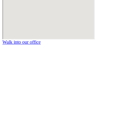
Walk into our office