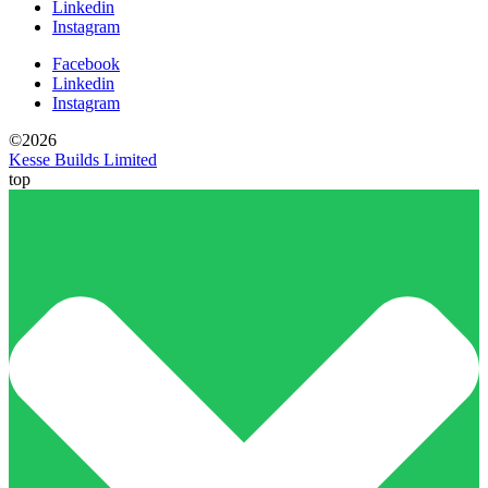
Linkedin
Instagram
Facebook
Linkedin
Instagram
©2026
Kesse Builds Limited
top