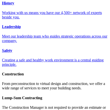
History
Working with us means you have our 4,500+ network of experts
beside you.
Leadership
Meet our leadership team who guides strategic operations across our
company.
Safety
Creating a safe and healthy work environment is a central guiding
principle.
Construction
From preconstruction to virtual design and construction, we offer a
wide range of services to meet your building needs.
Lump-Sum Contracting
The Construction Manager is not required to provide an estimate or