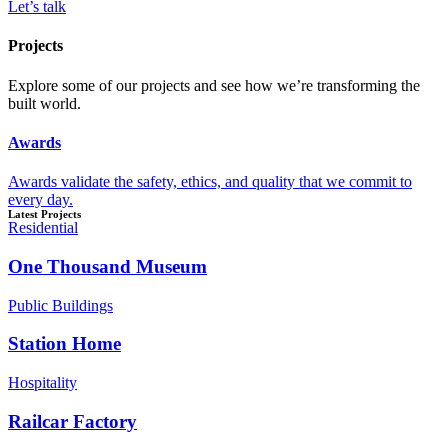
Let’s talk
Projects
Explore some of our projects and see how we’re transforming the
built world.
Awards
Awards validate the safety, ethics, and quality that we commit to
every day.
Latest Projects
Residential
One Thousand Museum
Public Buildings
Station Home
Hospitality
Railcar Factory