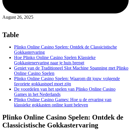
August 26, 2025
Table
Plinko Online Casino Spelen: Ontdek de Classicistische
Gokkastervaring
Hoe Plinko Online Casino Spelen Klassieke
Gokkastenervaring naar je huis brengt
Geniet van de Traditioneel Slot Machine Spanning met Plinko
Online Casino Spelen
Plinko Online Casino Spelen: Waarom dit jouw volgende
favoriete gokkastspel moet zijn
De voordelen van het spelen van Plinko Online Casino
Games in het Nederlands
Plinko Online Casino Games: Hoe u de ervaring van
klassieke gokkasten online kunt beleven
Plinko Online Casino Spelen: Ontdek de
Classicistische Gokkastervaring