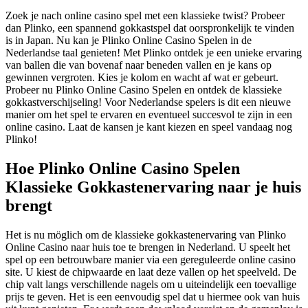
Zoek je nach online casino spel met een klassieke twist? Probeer
dan Plinko, een spannend gokkastspel dat oorspronkelijk te vinden
is in Japan. Nu kan je Plinko Online Casino Spelen in de
Nederlandse taal genieten! Met Plinko ontdek je een unieke ervaring
van ballen die van bovenaf naar beneden vallen en je kans op
gewinnen vergroten. Kies je kolom en wacht af wat er gebeurt.
Probeer nu Plinko Online Casino Spelen en ontdek de klassieke
gokkastverschijseling! Voor Nederlandse spelers is dit een nieuwe
manier om het spel te ervaren en eventueel succesvol te zijn in een
online casino. Laat de kansen je kant kiezen en speel vandaag nog
Plinko!
Hoe Plinko Online Casino Spelen
Klassieke Gokkastenervaring naar je huis
brengt
Het is nu möglich om de klassieke gokkastenervaring van Plinko
Online Casino naar huis toe te brengen in Nederland. U speelt het
spel op een betrouwbare manier via een gereguleerde online casino
site. U kiest de chipwaarde en laat deze vallen op het speelveld. De
chip valt langs verschillende nagels om u uiteindelijk een toevallige
prijs te geven. Het is een eenvoudig spel dat u hiermee ook van huis