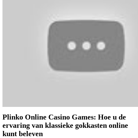
Plinko Online Casino Games: Hoe u de
ervaring van klassieke gokkasten online
kunt beleven