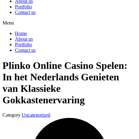
About us
Portfolio
Contact us
Menu
Home
About us
Portfolio
Contact us
Plinko Online Casino Spelen:
In het Nederlands Genieten
van Klassieke
Gokkastenervaring
Category
Uncategorized