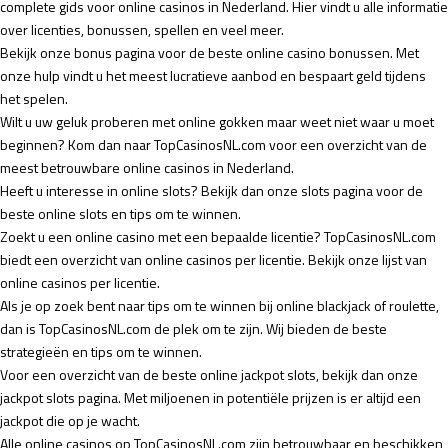
complete gids voor online casinos in Nederland. Hier vindt u alle informatie
over licenties, bonussen, spellen en veel meer.
Bekijk onze bonus pagina voor de beste online casino bonussen. Met
onze hulp vindt u het meest lucratieve aanbod en bespaart geld tijdens
het spelen.
Wilt u uw geluk proberen met online gokken maar weet niet waar u moet
beginnen? Kom dan naar TopCasinosNL.com voor een overzicht van de
meest betrouwbare online casinos in Nederland.
Heeft u interesse in online slots? Bekijk dan onze slots pagina voor de
beste online slots en tips om te winnen.
Zoekt u een online casino met een bepaalde licentie? TopCasinosNL.com
biedt een overzicht van online casinos per licentie. Bekijk onze lijst van
online casinos per licentie.
Als je op zoek bent naar tips om te winnen bij online blackjack of roulette,
dan is TopCasinosNL.com de plek om te zijn. Wij bieden de beste
strategieën en tips om te winnen.
Voor een overzicht van de beste online jackpot slots, bekijk dan onze
jackpot slots pagina. Met miljoenen in potentiële prijzen is er altijd een
jackpot die op je wacht.
Alle online casinos op TopCasinosNL.com zijn betrouwbaar en beschikken