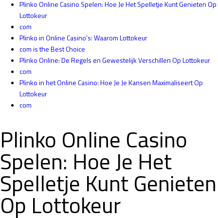
Plinko Online Casino Spelen: Hoe Je Het Spelletje Kunt Genieten Op
Lottokeur
com
Plinko in Online Casino’s: Waarom Lottokeur
com is the Best Choice
Plinko Online: De Regels en Gewestelijk Verschillen Op Lottokeur
com
Plinko in het Online Casino: Hoe Je Je Kansen Maximaliseert Op
Lottokeur
com
Plinko Online Casino
Spelen: Hoe Je Het
Spelletje Kunt Genieten
Op Lottokeur