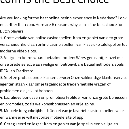
Are you looking for the best online casino experience in Nederland? Look
no further than com. Here are 8 reasons why com is the best choice for
Dutch players:
1. Grote variatie van online casinospellen: Kom en geniet van een grote
verscheidenheid aan online casino spellen, van klassieke tafelspellen tot
moderne video slots.
2. Veilige en betrouwbare betaalmethoden: Wees gerust bij je inzet met
onze brede selectie aan veilige en betrouwbare betaalmethoden, zoals
iDEAL en Creditcard.
3. Snel en professioneel klantenservice: Onze vakkundige klantenservice
agenten staan klaar om je tegemoet te treden met alle vragen of
problemen die je kunt hebben.
4. Lucratieve bonussen en promoties: Profiteer van onze grote bonussen
en promoties, zoals welkomstbonussen en vrije spins.
5. Mobiele toegankelijkheid: Geniet van je favoriete casino spellen waar
en wanneer je wilt met onze mobiele site of app.
6. Gereguleerd en legaal: Kom en geniet van je spel in een veilige en