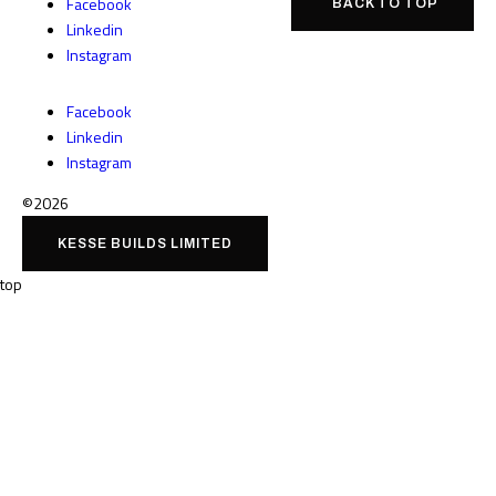
Facebook
BACK TO TOP
Linkedin
Instagram
Facebook
Linkedin
Instagram
©2026
KESSE BUILDS LIMITED
top