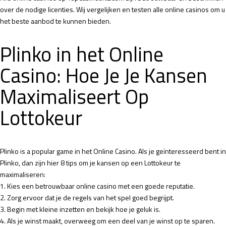
over de nodige licenties. Wij vergelijken en testen alle online casinos om u
het beste aanbod te kunnen bieden.
Plinko in het Online
Casino: Hoe Je Je Kansen
Maximaliseert Op
Lottokeur
Plinko is a popular game in het Online Casino. Als je geïnteresseerd bent in
Plinko, dan zijn hier 8 tips om je kansen op een Lottokeur te
maximaliseren:
1. Kies een betrouwbaar online casino met een goede reputatie.
2. Zorg ervoor dat je de regels van het spel goed begrijpt.
3. Begin met kleine inzetten en bekijk hoe je geluk is.
4. Als je winst maakt, overweeg om een deel van je winst op te sparen.