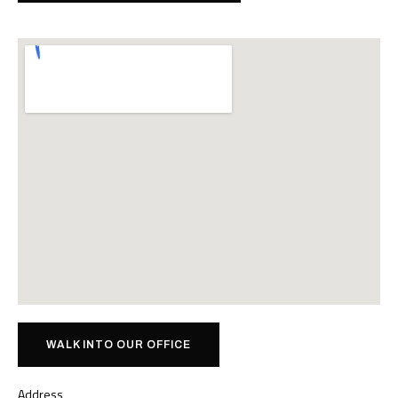
WALK INTO OUR OFFICE
Address