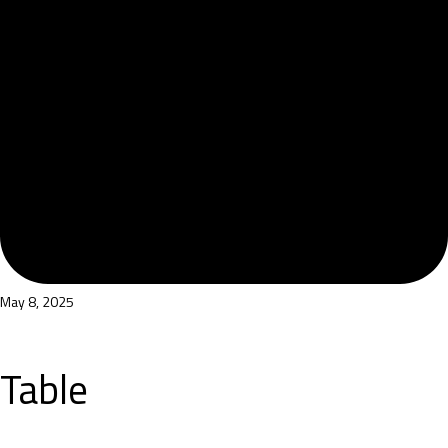
May 8, 2025
Table