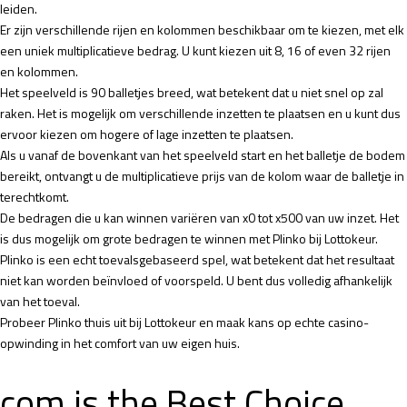
leiden.
Er zijn verschillende rijen en kolommen beschikbaar om te kiezen, met elk
een uniek multiplicatieve bedrag. U kunt kiezen uit 8, 16 of even 32 rijen
en kolommen.
Het speelveld is 90 balletjes breed, wat betekent dat u niet snel op zal
raken. Het is mogelijk om verschillende inzetten te plaatsen en u kunt dus
ervoor kiezen om hogere of lage inzetten te plaatsen.
Als u vanaf de bovenkant van het speelveld start en het balletje de bodem
bereikt, ontvangt u de multiplicatieve prijs van de kolom waar de balletje in
terechtkomt.
De bedragen die u kan winnen variëren van x0 tot x500 van uw inzet. Het
is dus mogelijk om grote bedragen te winnen met Plinko bij Lottokeur.
Plinko is een echt toevalsgebaseerd spel, wat betekent dat het resultaat
niet kan worden beïnvloed of voorspeld. U bent dus volledig afhankelijk
van het toeval.
Probeer Plinko thuis uit bij Lottokeur en maak kans op echte casino-
opwinding in het comfort van uw eigen huis.
com is the Best Choice